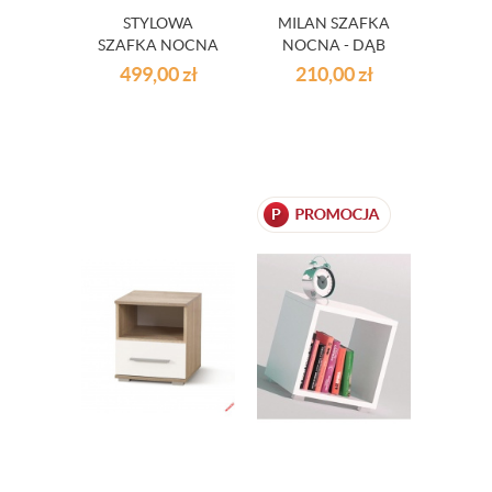
STYLOWA
MILAN SZAFKA
SZAFKA NOCNA
NOCNA - DĄB
MILDA - BEŻ
SONOMA
499,00
zł
210,00
zł