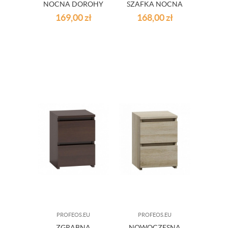
NOCNA DOROHY
SZAFKA NOCNA
- PÓŁMAT I
DOROTHY -
169,00
zł
168,00
zł
WYSOKI POŁYSK
CZARNA
PROFEOS.EU
PROFEOS.EU
ZGRABNA
NOWOCZESNA