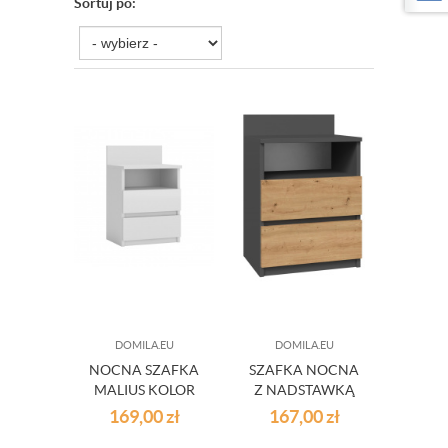
Sortuj po:
DOMILA.EU
DOMILA.EU
NOCNA SZAFKA
SZAFKA NOCNA
MALIUS KOLOR
Z NADSTAWKĄ
BIAŁY
DĄD ANTRACYT
169,00
zł
167,00
zł