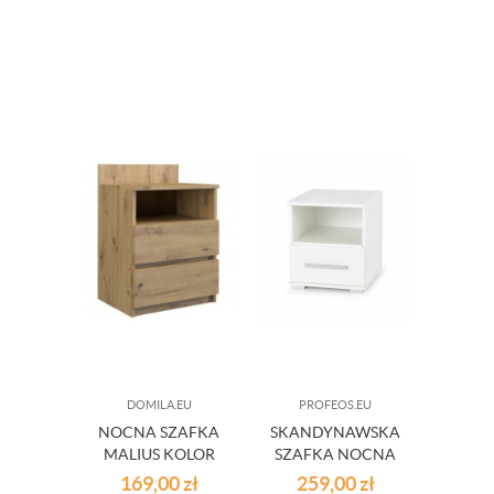
DOMILA.EU
PROFEOS.EU
NOCNA SZAFKA
SKANDYNAWSKA
MALIUS KOLOR
SZAFKA NOCNA
DĄB ARTISAN
MONICA - BIAŁA
169,00
zł
259,00
zł