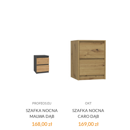
PROFEOS.EU
OKT
SZAFKA NOCNA
SZAFKA NOCNA
MALWA DĄB
CARO DĄB
ANTRACYT
ARTISAN
168,00
zł
169,00
zł
ARTISAN