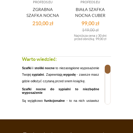
PROFEOS.EU
PROFEOS.EU
ZGRABNA
BIAŁA SZAFKA
SZAFKA NOCNA
NOCNA CUBER
MILAN BIEL I DĄB
210,00
zł
99,00
zł
SONOMA
149,00
zł
Najniższa cena z 30 dni
przed obniżką:
99,00 zł
Warto wiedzieć:
Szafki i stoliki nocne
to niezastąpione wyposażenie
Twojej
sypialni
. Zapewniają
wygodę
- zawsze masz
gdzie odłożyć czytaną przed snem książkę.
Szafki nocne do sypialni to niezbędne
wyposażenie
Są wyjątkowo
funkcjonalne
- to na nich ustawisz
nocną lampkę, budzik, telefon i wszystko, co chcesz
mieć pod ręką, nawet gdy śpisz. A jeśli sięgniesz po
wyposażenie, jakie oferujemy w naszym sklepie -
będą także oryginalną
ozdobą wnętrza
.