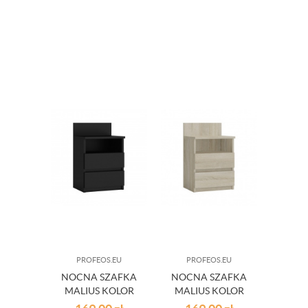
PROFEOS.EU
PROFEOS.EU
NOCNA SZAFKA
NOCNA SZAFKA
MALIUS KOLOR
MALIUS KOLOR
CZARNY
DĄB SONOMA