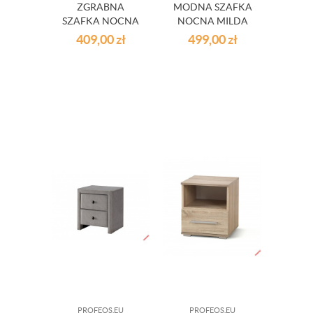
ZGRABNA
MODNA SZAFKA
SZAFKA NOCNA
NOCNA MILDA
MILDA - POPIEL
BRĄZOWA
409,00
zł
499,00
zł
PROFEOS.EU
PROFEOS.EU