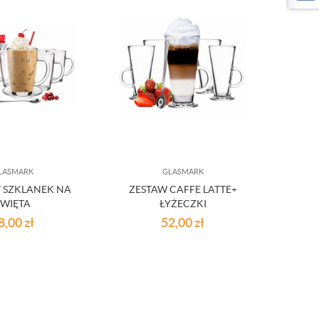
LASMARK
GLASMARK
 SZKLANEK NA
ZESTAW CAFFE LATTE+
ŚWIĘTA
ŁYŻECZKI
8,00
zł
52,00
zł