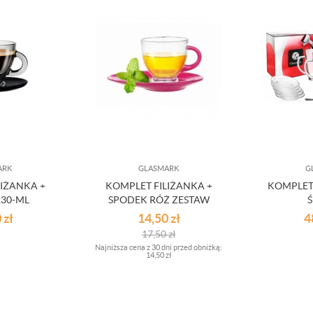
ARK
GLASMARK
G
LIŻANKA +
KOMPLET FILIŻANKA +
KOMPLET
230-ML
SPODEK RÓŻ ZESTAW
0
zł
14,50
zł
4
17,50
zł
Najniższa cena z 30 dni przed obniżką:
14,50 zł