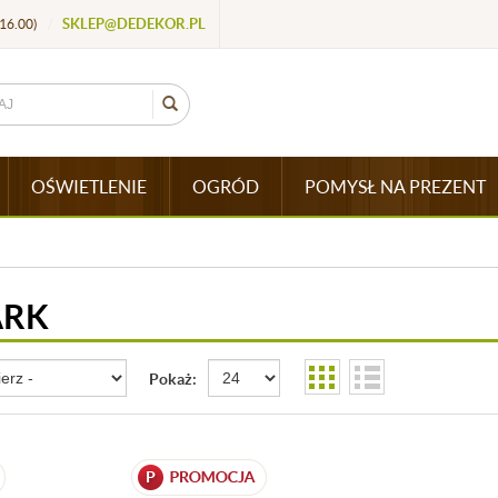
SKLEP@DEDEKOR.PL
16.00)
/
OŚWIETLENIE
OGRÓD
POMYSŁ NA PREZENT
ARK
Pokaż: