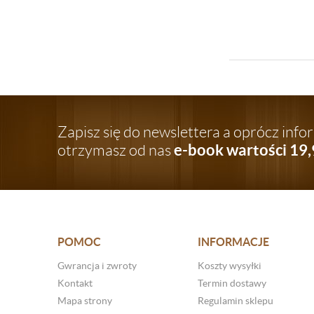
Zapisz się do newslettera a oprócz inf
e-book wartości 19,
otrzymasz od nas
POMOC
INFORMACJE
Gwrancja i zwroty
Koszty wysyłki
Kontakt
Termin dostawy
Mapa strony
Regulamin sklepu