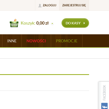
ZALOGUJ
ZAREJESTRUJ SIĘ
Koszyk:
0,00
zł
DO KASY
INNE
NOWOŚCI
PROMOCJE