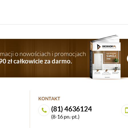
ormacji o nowościach i promocjach
90 zł całkowicie za darmo.
KONTAKT
(81) 4636124
(8-16 pn.-pt.)