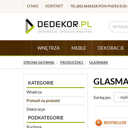
O NAS
KONTAKT
TEL
(81) 4636124
(PON-PIĄTEK 8.00-
WNĘTRZA
MEBLE
DEKORACJE
STRONA GŁÓWNA
PRODUCENCI
GLASMARK
GLASM
KATEGORIE
Wnętrza
Sortuj po:
Pomysł na prezent
Dekoracje
PODKATEGORIE
Kuchnia