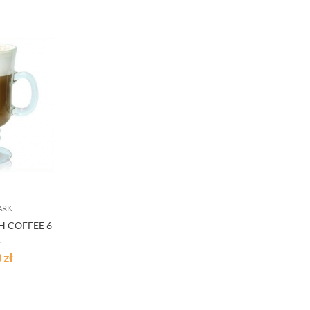
ARK
H COFFEE 6
.
0
zł