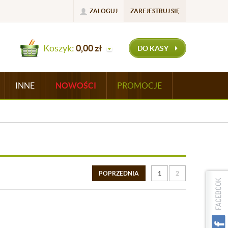
ZALOGUJ
ZAREJESTRUJ SIĘ
Koszyk:
0,00
zł
DO KASY
INNE
NOWOŚCI
PROMOCJE
POPRZEDNIA
1
2