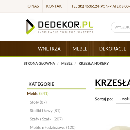
O NAS
KONTAKT
TEL
(81) 4636124
(PON-PIĄTEK 8.00-
WNĘTRZA
MEBLE
DEKORACJE
STRONA GŁÓWNA
MEBLE
KRZESŁA HOKERY
KRZESŁ
KATEGORIE
Meble
(841)
Sortuj po:
Stoły
(87)
Stoliki i ławy
(81)
Szafy i Szafki
(207)
Meble młodzieżowe
(120)