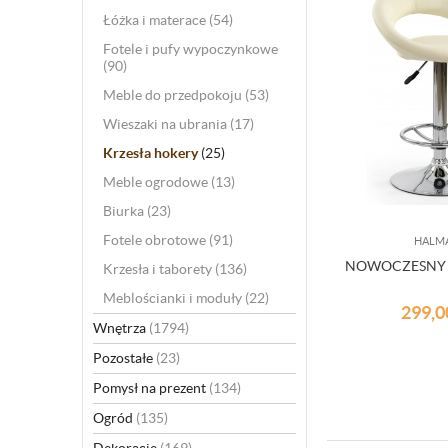
Łóżka i materace
(54)
Fotele i pufy wypoczynkowe
(90)
Meble do przedpokoju
(53)
Wieszaki na ubrania
(17)
Krzesła hokery
(25)
Meble ogrodowe
(13)
Biurka
(23)
Fotele obrotowe
(91)
HALM
NOWOCZESNY 
Krzesła i taborety
(136)
Meblościanki i moduły
(22)
299,
Wnętrza
(1794)
Pozostałe
(23)
Pomysł na prezent
(134)
Ogród
(135)