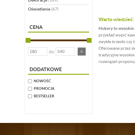
Dekoracje
(169)
Oświetlenie
(67)
Warto wiedzieć:
CENA
Hokery to wysokie 
przykład wypić kawę
zwykłe krzesło czy t
Oferowane przez skl
do
tradycyjne wysokie
rozwiązań proponuj
jego nowatorski sty
DODATKOWE
Ciekawym i praktyc
NOWOŚĆ
wyprofilowane.
Wię
galwaniczną, dzięki
PROMOCJA
podczas długiego pr
BESTSELLER
Sklep Dedekor.pl z
Na pewno znajdziesz
wygodę użytkowniko