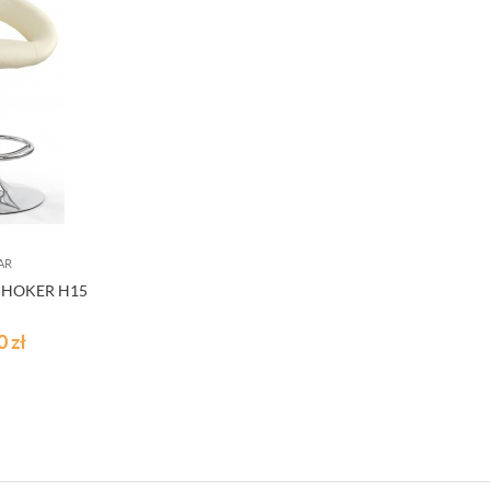
AR
HOKER H15
00
zł