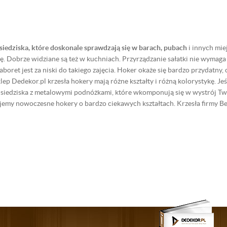
siedziska, które doskonale sprawdzają się w barach, pubach
i innych mie
. Dobrze widziane są też w kuchniach. Przyrządzanie sałatki nie wymaga 
aboret jest za niski do takiego zajęcia. Hoker okaże się bardzo przydatny, 
ep Dedekor.pl krzesła hokery mają różne kształty i różną kolorystykę. Jeśl
 siedziska z metalowymi podnóżkami, które wkomponują się w wystrój T
emy nowoczesne hokery o bardzo ciekawych kształtach. Krzesła firmy Be
l a także spełnią swoją praktyczną funkcję.
znym jest też
hoker Karo. Jego siedzisko jest obrotowe, ma możliwość reg
kszość hokerów posiada metalową konstrukcję, która zapewnia wytrzymało
 czemu jest odporny na uszkodzenia. Siedziska i oparcia wykonane są z e
zesiadywania z rodziną w domu, czy przyjaciółmi w barze.
apewnia możliwość wyboru odpowiedniej barwy obicia hokerów, a ciekaw
 tu taki, który doskonale wpisze się w kolorystykę Twojej kuchni, baru cz
m. Wybierz najlepszy dla Ciebie hoker i odmień wnętrze Swojej kuchni cz