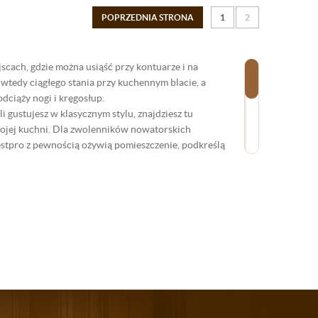
POPRZEDNIA STRONA
1
2
jscach, gdzie można usiąść przy kontuarze i na
wtedy ciągłego stania przy kuchennym blacie, a
odciąży nogi i kręgosłup.
i gustujesz w klasycznym stylu, znajdziesz tu
wojej kuchni. Dla zwolenników nowatorskich
stpro z pewnością ożywią pomieszczenie, podkreślą
ulacji wysokości i jest bardzo dobrze
ść i stabilność mebli. Stelaż pokryty jest powłoką
koskóry, dlatego poczujesz się komfortowo nawet
a faktura siedziska dodatkowo wzbogaca ich wygląd.
y innego lokalu, podkreśli jego estetykę i zapewni
y jadalni.