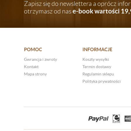
Zapisz się do newslettera a oprócz inf
e-book wartości 19,
otrzymasz od nas
POMOC
INFORMACJE
Gwrancja i zwroty
Koszty wysyłki
Kontakt
Termin dostawy
Mapa strony
Regulamin sklepu
Polityka prywatności