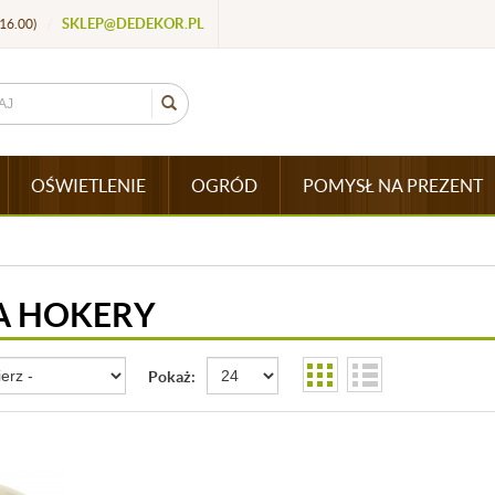
SKLEP@DEDEKOR.PL
16.00)
/
OŚWIETLENIE
OGRÓD
POMYSŁ NA PREZENT
A HOKERY
Pokaż: