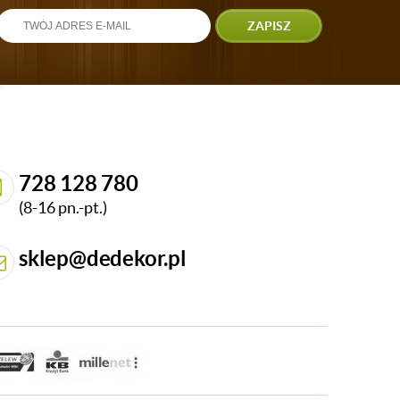
ZAPISZ
728 128 780
(8-16 pn.-pt.)
sklep@dedekor.pl