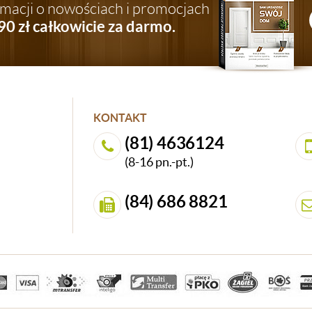
ormacji o nowościach i promocjach
90 zł całkowicie za darmo.
KONTAKT
(81) 4636124
(8-16 pn.-pt.)
(84) 686 8821