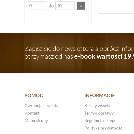
do
Zapisz się do newslettera a oprócz inf
e-book wartości 19,
otrzymasz od nas
POMOC
INFORMACJE
Gwrancja i zwroty
Koszty wysyłki
Kontakt
Termin dostawy
Mapa strony
Regulamin sklepu
Polityka prywatności