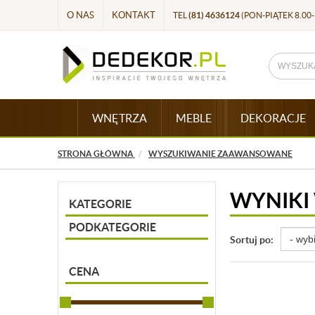
O NAS
KONTAKT
TEL
(81) 4636124
(PON-PIĄTEK 8.00-
WNĘTRZA
MEBLE
DEKORACJE
STRONA GŁÓWNA
WYSZUKIWANIE ZAAWANSOWANE
WYNIKI
KATEGORIE
PODKATEGORIE
Sortuj po:
CENA