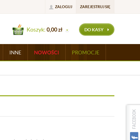
ZALOGUJ
ZAREJESTRUJ SIĘ
Koszyk:
0,00
zł
DO KASY
INNE
NOWOŚCI
PROMOCJE