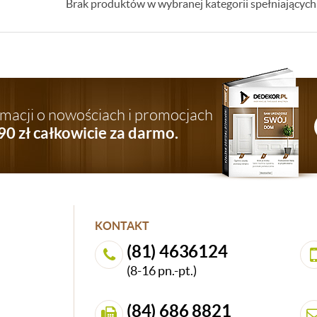
Brak produktów w wybranej kategorii spełniających 
ormacji o nowościach i promocjach
90 zł całkowicie za darmo.
KONTAKT
(81) 4636124
(8-16 pn.-pt.)
(84) 686 8821