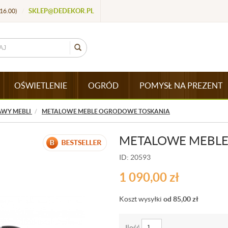
SKLEP@DEDEKOR.PL
16.00)
/
OŚWIETLENIE
OGRÓD
POMYSŁ NA PREZENT
AWY MEBLI
METALOWE MEBLE OGRODOWE TOSKANIA
METALOWE MEBLE
ID: 20593
1 090,00
zł
Koszt wysyłki
od 85,00
zł
Ilość