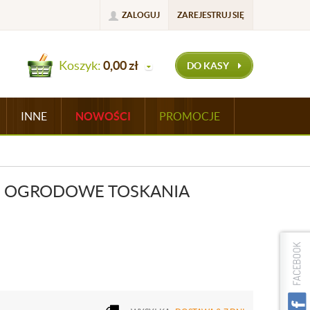
ZALOGUJ
ZAREJESTRUJ SIĘ
Koszyk:
0,00
zł
DO KASY
INNE
NOWOŚCI
PROMOCJE
 OGRODOWE TOSKANIA