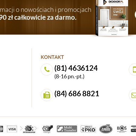
ormacji o nowościach i promocjach
90 zł całkowicie za darmo.
KONTAKT
(81) 4636124
(8-16 pn.-pt.)
(84) 686 8821