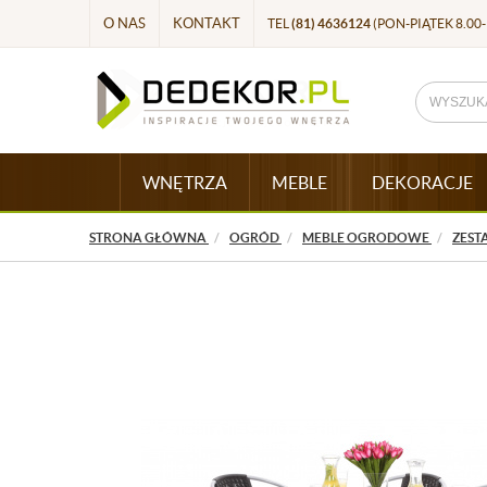
O NAS
KONTAKT
TEL
(81) 4636124
(PON-PIĄTEK 8.00-
WNĘTRZA
MEBLE
DEKORACJE
STRONA GŁÓWNA
OGRÓD
MEBLE OGRODOWE
ZEST