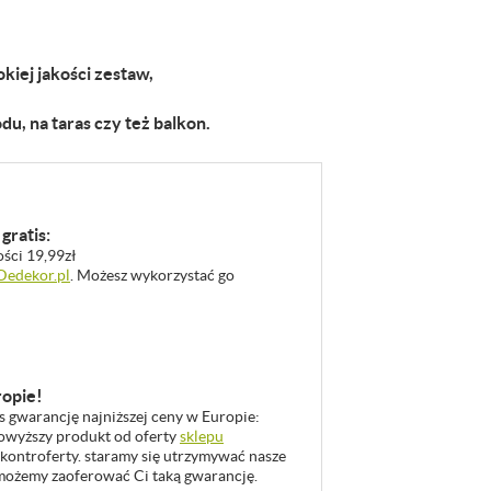
kiej jakości zestaw,
du, na taras czy też balkon.
gratis:
ości 19,99zł
 Dedekor.pl
. Możesz wykorzystać go
ropie!
as gwarancję najniższej ceny w Europie:
 powyższy produkt od oferty
sklepu
 kontroferty. staramy się utrzymywać nasze
u możemy zaoferować Ci taką gwarancję.