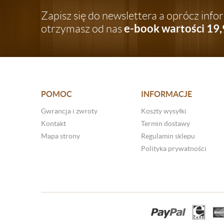
Zapisz się do newslettera a oprócz inf
e-book wartości 19,
otrzymasz od nas
POMOC
INFORMACJE
Gwrancja i zwroty
Koszty wysyłki
Kontakt
Termin dostawy
Mapa strony
Regulamin sklepu
Polityka prywatności