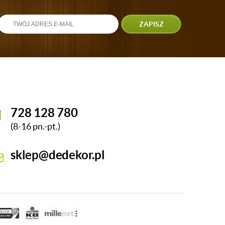
ZAPISZ
728 128 780
(8-16 pn.-pt.)
sklep@dedekor.pl