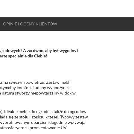
OPINIE
I OCENY
KLIENTÓW
 ogrodowych? A zarówno, aby był wygodny i
tę specjalnie dla Ciebie!
ks na świeżym powietrzu. Zestaw mebli
ymalny komfort i udany wypoczynek.
a naturą stworzy niepowtarzalny widok w
n), idealne meble do ogrodu a także do ogrodów
łada się ze stołu i sześciu krzeseł. Typowy zestaw
 z wyprofilowanym oparciem dogodnie wpływają
atmosferyczne i promieniowanie UV.