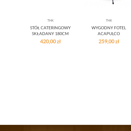
THK
THK
STÓŁ CATERINGOWY
WYGODNY FOTEL
SKŁADANY 180CM
ACAPULCO
420,00
zł
259,00
zł