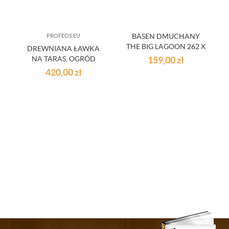
BASEN DMUCHANY
PROFEOS.EU
THE BIG LAGOON 262 X
DREWNIANA ŁAWKA
157 X 46 CM 544 L
NA TARAS, OGRÓD
159,00
zł
BESTWAY
420,00
zł