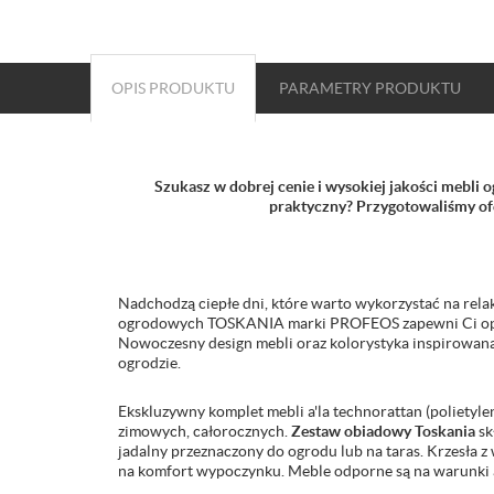
OPIS PRODUKTU
PARAMETRY
PRODUKTU
Szukasz w dobrej cenie i wysokiej jakości mebli
praktyczny? Przygotowaliśmy ofer
Nadchodzą ciepłe dni, które warto wykorzystać na rela
ogrodowych TOSKANIA marki PROFEOS zapewni Ci opt
Nowoczesny design mebli oraz kolorystyka inspirowan
ogrodzie.
Ekskluzywny komplet mebli a'la technorattan (polietyle
zimowych, całorocznych.
Zestaw obiadowy Toskania
sk
jadalny przeznaczony do ogrodu lub na taras. Krzesła
na komfort wypoczynku. Meble odporne są na warunki 