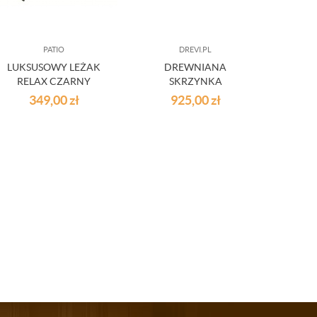
PATIO
DREVI.PL
LUKSUSOWY LEŻAK
DREWNIANA
RO
RELAX CZARNY
SKRZYNKA
H
DREWNIANA 50X50
OGRO
349,00
zł
925,00
zł
1
DONICA