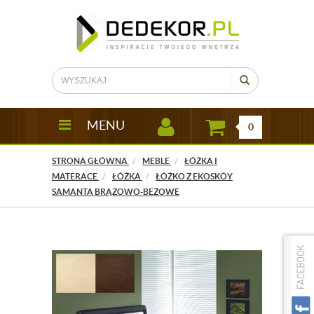
MENU
0
STRONA GŁÓWNA
MEBLE
ŁÓŻKA I
MATERACE
ŁÓŻKA
ŁÓŻKO Z EKOSKÓY
SAMANTA BRĄZOWO-BEŻOWE