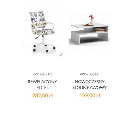
PROFEOS.EU
PROFEOS.EU
REWELACYJNY
NOWOCZESNY
PRO
FOTEL
STOLIK KAWOWY
OKRĄ
MŁODZIEŻOWY
MEDEO - BIAŁY
282,00
zł
199,00
zł
46
FLY