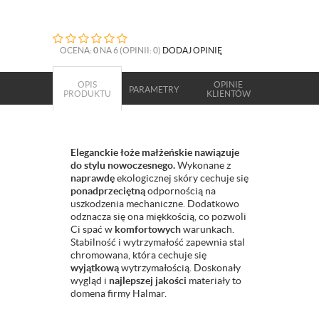
OCENA:
0
NA 6 (OPINII: 0)
DODAJ OPINIĘ
OPIS
OPINIE
PARAMETRY
PRODUKTU
KLIENTÓW
Eleganckie łoże małżeńskie nawiązuje
do stylu nowoczesnego.
Wykonane z
naprawdę
ekologicznej skóry cechuje się
ponadprzeciętną
odpornością na
uszkodzenia mechaniczne. Dodatkowo
odznacza się ona miękkością, co pozwoli
Ci spać w
komfortowych
warunkach.
Stabilność i wytrzymałość zapewnia stal
chromowana, która cechuje się
wyjątkową
wytrzymałością. Doskonały
wygląd i
najlepszej jakości
materiały to
domena firmy Halmar.