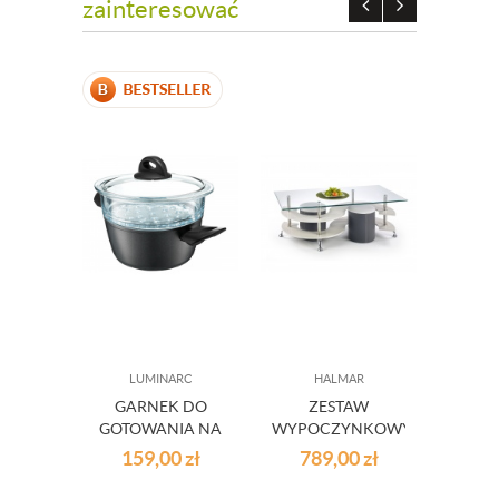
zainteresować
LUMINARC
HALMAR
K
GARNEK DO
ZESTAW
MO
GOTOWANIA NA
WYPOCZYNKOWY
MAR
PARZE 2L
DO SALONU NINA
C
159,00
zł
789,00
zł
3
5