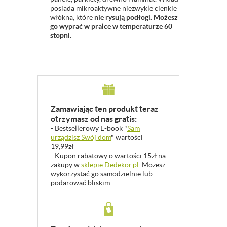
posiada mikroaktywne niezwykle cienkie
włókna, które
nie rysują podłogi
.
Możesz
go wyprać w pralce w temperaturze 60
stopni.
Zamawiając ten produkt teraz
otrzymasz od nas gratis:
- Bestsellerowy E-book "
Sam
urządzisz Swój dom
" wartości
19,99zł
- Kupon rabatowy o wartości 15zł na
zakupy w
sklepie Dedekor.pl
. Możesz
wykorzystać go samodzielnie lub
podarować bliskim.