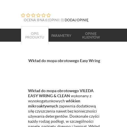
OCENA:
0
NA 6 (OPINII: 0)
DODAJ OPINIĘ
OPIS
OPINIE
PARAMETRY
PRODUKTU
KLIENTÓW
Wkład do mopa obrotowego Easy Wring
Wkład do mopa obrotowego VILEDA
EASY WRING & CLEAN
wykonany z
wysokogatunkowych
włókien
mikroaktywnych
zapewnia dodatkową
siłę czyszczenia nawet bez konieczności
używania detergentów. Doskonale czyści
każdy rodzaj podłogi, w szczególności
panele, parkiety, drewno i laminat. Wkład