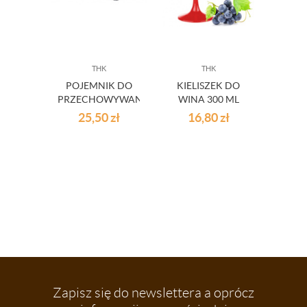
THK
THK
L
POJEMNIK DO
KIELISZEK DO
T
PRZECHOWYWANIA
WINA 300 ML
DES
LOFT BIAŁY 2L
CZERWONY
CM
25,50
zł
16,80
zł
7
D
LU
Zapisz się do newslettera a oprócz