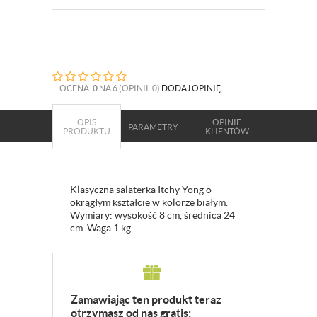
OCENA:
0
NA 6 (OPINII: 0)
DODAJ OPINIĘ
OPIS
OPINIE
PARAMETRY
PRODUKTU
KLIENTÓW
Klasyczna salaterka Itchy Yong o
okrągłym kształcie w kolorze białym.
Wymiary: wysokość 8 cm, średnica 24
cm. Waga 1 kg.
Zamawiając ten produkt teraz
otrzymasz od nas gratis: