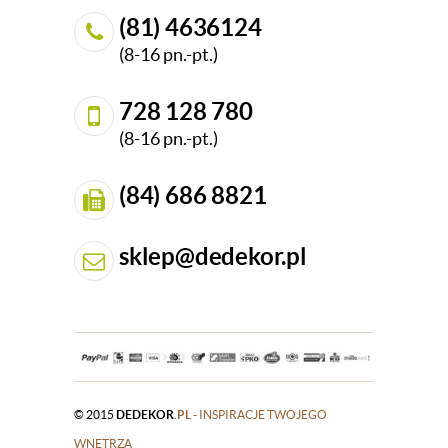
(81) 4636124
(8-16 pn.-pt.)
728 128 780
(8-16 pn.-pt.)
(84) 686 8821
sklep@dedekor.pl
© 2015
DEDEKOR
.PL
- INSPIRACJE TWOJEGO
WNĘTRZA