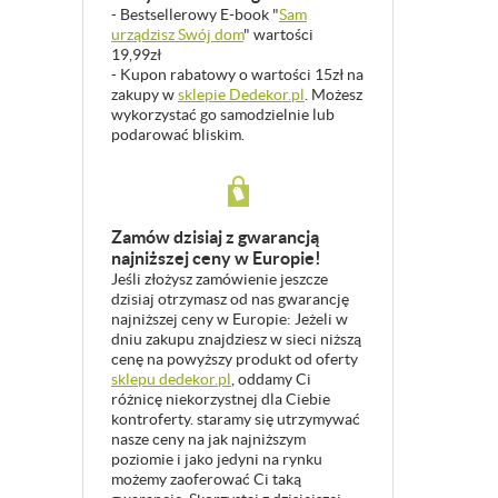
- Bestsellerowy E-book "
Sam
urządzisz Swój dom
" wartości
19,99zł
- Kupon rabatowy o wartości 15zł na
zakupy w
sklepie Dedekor.pl
. Możesz
wykorzystać go samodzielnie lub
podarować bliskim.
Zamów dzisiaj z gwarancją
najniższej ceny w Europie!
Jeśli złożysz zamówienie jeszcze
dzisiaj otrzymasz od nas gwarancję
najniższej ceny w Europie: Jeżeli w
dniu zakupu znajdziesz w sieci niższą
cenę na powyższy produkt od oferty
sklepu dedekor.pl
, oddamy Ci
różnicę niekorzystnej dla Ciebie
kontroferty. staramy się utrzymywać
nasze ceny na jak najniższym
poziomie i jako jedyni na rynku
możemy zaoferować Ci taką