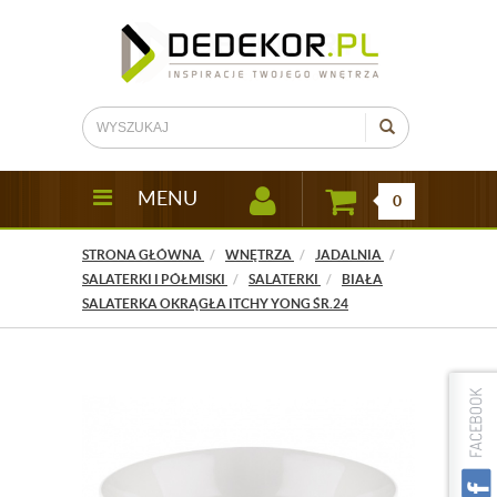
MENU
0
STRONA GŁÓWNA
WNĘTRZA
JADALNIA
SALATERKI I PÓŁMISKI
SALATERKI
BIAŁA
SALATERKA OKRĄGŁA ITCHY YONG ŚR.24