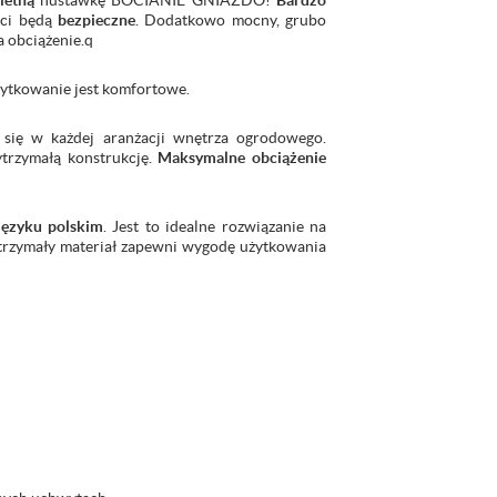
ietną
huśtawkę BOCIANIE GNIAZDO!
Bardzo
eci będą
bezpieczne
. Dodatkowo mocny, grubo
 obciążenie.q
użytkowanie jest komfortowe.
 się w każdej aranżacji wnętrza ogrodowego.
trzymałą konstrukcję.
Maksymalne obciążenie
języku polskim
. Jest to idealne rozwiązanie na
Wytrzymały materiał zapewni wygodę użytkowania