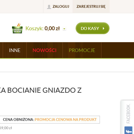
ZALOGUJ
ZAREJESTRUJ SIĘ
Koszyk:
0,00
zł
DO KASY
INNE
NOWOŚCI
PROMOCJE
A BOCIANIE GNIAZDO Z
CENA OBNIŻONA:
PROMOCJA CENOWA NA PRODUKT
69,00 zł