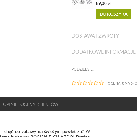
89,00
zł
DO KOSZYKA
DOSTAWA I ZWROTY
DODATKOWE INFORMACJE
PODZIEL SIĘ:
OCENA:
0
NA 6 (O
OPINIE
I OCENY
KLIENTÓW
ę i chęć do zabawy na świeżym powietrzu?
W