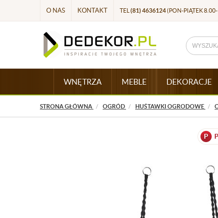
O NAS
KONTAKT
TEL
(81) 4636124
(PON-PIĄTEK 8.00-
WNĘTRZA
MEBLE
DEKORACJE
STRONA GŁÓWNA
OGRÓD
HUŚTAWKI OGRODOWE