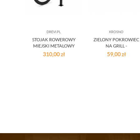
DREVI.PL
KROSNO
STOJAK ROWEROWY
ZIELONY POKROWIEC
MIEJSKI METALOWY
NA GRILL -
150X100X125 CM
310,00
zł
59,00
zł