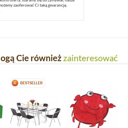
 kontroferty. staramy się utrzymywać nasze
u możemy zaoferować Ci taką gwarancję.
.
ogą Cie również
zainteresować