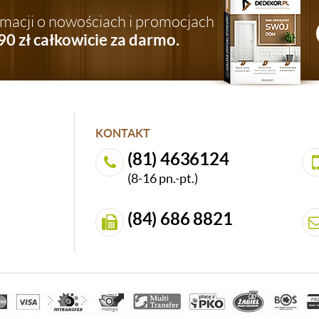
ormacji o nowościach i promocjach
90 zł całkowicie za darmo.
KONTAKT
(81) 4636124
(8-16 pn.-pt.)
(84) 686 8821