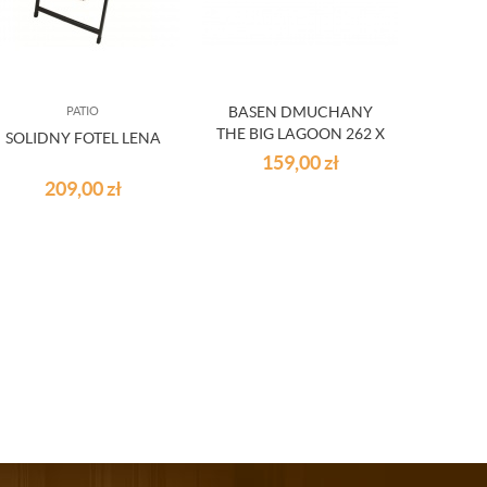
BASEN DMUCHANY
PATIO
THE BIG LAGOON 262 X
SOLIDNY FOTEL LENA
STÓ
157 X 46 CM 544 L
159,00
zł
DREW
BESTWAY
209,00
zł
1