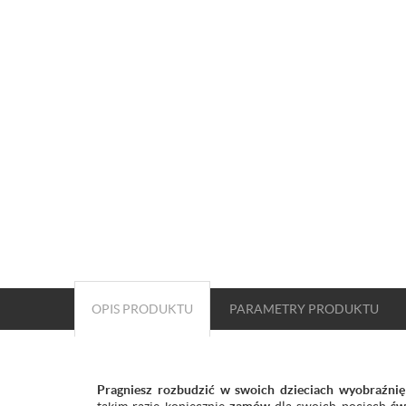
OPIS PRODUKTU
PARAMETRY
PRODUKTU
Pragniesz rozbudzić w swoich dzieciach wyobraźni