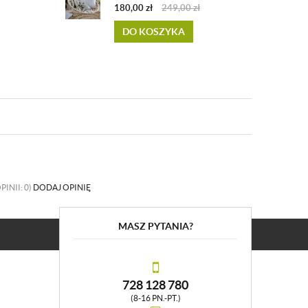
180,00
zł
249,00
zł
DO KOSZYKA
PINII: 0)
DODAJ OPINIĘ
MASZ PYTANIA?
728 128 780
(8-16 PN.-PT.)