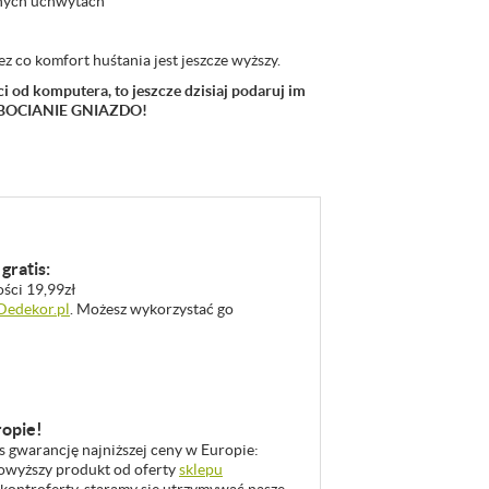
onych uchwytach
ez co komfort huśtania jest jeszcze wyższy.
i od komputera, to jeszcze dzisiaj podaruj im
ą BOCIANIE GNIAZDO!
gratis:
ości 19,99zł
 Dedekor.pl
. Możesz wykorzystać go
ropie!
as gwarancję najniższej ceny w Europie:
 powyższy produkt od oferty
sklepu