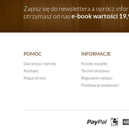
Zapisz się do newslettera a oprócz inf
e-book wartości 19,
otrzymasz od nas
POMOC
INFORMACJE
Gwrancja i zwroty
Koszty wysyłki
Kontakt
Termin dostawy
Mapa strony
Regulamin sklepu
Polityka prywatności