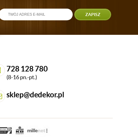
ZAPISZ
728 128 780
(8-16 pn.-pt.)
sklep@dedekor.pl