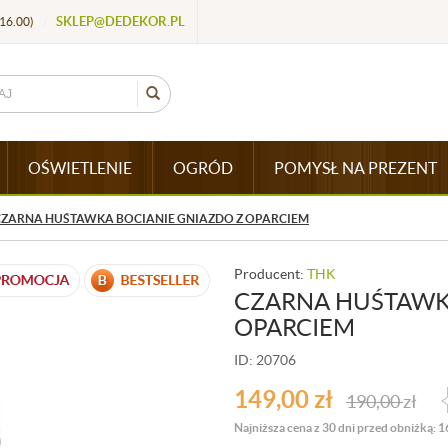
SKLEP@DEDEKOR.PL
16.00)
/
OŚWIETLENIE
OGRÓD
POMYSŁ NA PREZENT
CZARNA HUŚTAWKA BOCIANIE GNIAZDO Z OPARCIEM
Producent:
THK
CZARNA HUŚTAWK
OPARCIEM
ID: 20706
149,00
zł
190,00
zł
Najniższa cena z 30 dni przed obniżką: 1