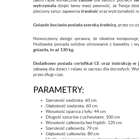
takim razie koniecznie
zamów
dla swoich pociech
św
wytrzymała
dzięki temu masz pewność, że Twoje dzi
pleciony sznur zapewnia
trwałość
oraz wytrzymałość na
Gniazdo bocianie posiada szeroką średnicę
, przez co 
Nowoczesny design sprawia, że idealnie komponuje
Huśtawka posiada solidne olinowanie z bawełny i wy
gniazda, to aż 130 kg.
Dodatkowo posiada certyfikat CE oraz instrukcję w 
zabawę dla dzieci i relaks w zaciszu dla dorosłych. 
przez długi czas.
PARAMETRY:
Szerokość siedziska: 60 cm
Głębokość siedziska: 60 cm
Wysokość oparcia z tyłu: 44 cm
Długość sznurów z uchwytami: 100 cm
Wysokość całkowita bez frędzli: 120 cm
Szerokość całkowita: 79 cm
Głębokość całkowita: 80 cm