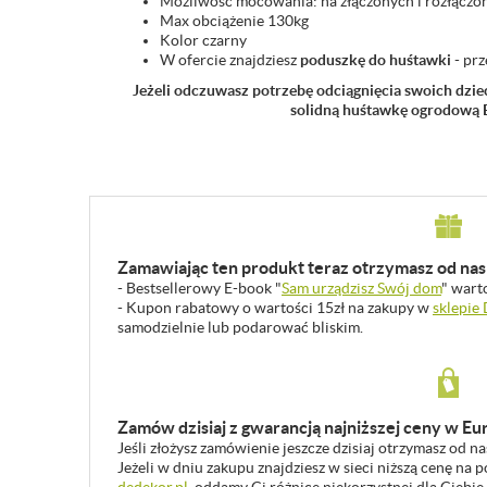
Możliwość mocowania: na złączonych i rozłącz
Max obciążenie 130kg
Kolor czarny
W ofercie znajdziesz
poduszkę do huśtawki
- prz
Jeżeli odczuwasz potrzebę odciągnięcia swoich dziec
solidną huśtawkę ogrodow
Zamawiając ten produkt teraz otrzymasz od nas 
- Bestsellerowy E-book "
Sam urządzisz Swój dom
" wart
- Kupon rabatowy o wartości 15zł na zakupy w
sklepie
samodzielnie lub podarować bliskim.
Zamów dzisiaj z gwarancją najniższej ceny w Eu
Jeśli złożysz zamówienie jeszcze dzisiaj otrzymasz od n
Jeżeli w dniu zakupu znajdziesz w sieci niższą cenę na