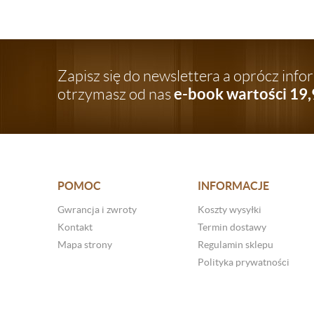
Zapisz się do newslettera a oprócz inf
e-book wartości 19,
otrzymasz od nas
POMOC
INFORMACJE
Gwrancja i zwroty
Koszty wysyłki
Kontakt
Termin dostawy
Mapa strony
Regulamin sklepu
Polityka prywatności