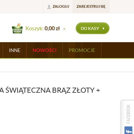
ZALOGUJ
ZAREJESTRUJ SIĘ
Koszyk:
0,00
zł
DO KASY
INNE
NOWOŚCI
PROMOCJE
A ŚWIĄTECZNA BRĄZ ZŁOTY +