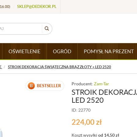
SKLEP@DEDEKOR.PL
16.00)
/
OŚWIETLENIE
OGRÓD
POMYSŁ NA PREZENT
E
STROIK DEKORACJA ŚWIĄTECZNA BRĄZ ZŁOTY + LED 2520
Producent:
Zam-Tar
STROIK DEKORACJ
LED 2520
ID: 22770
224,00
zł
Koszt wysyłki
od 14,50
zł