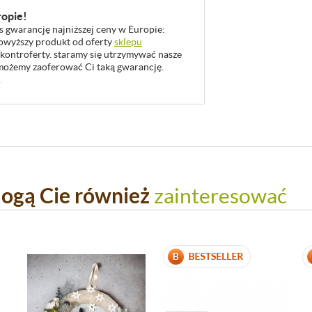
ropie!
as gwarancję najniższej ceny w Europie:
 powyższy produkt od oferty
sklepu
 kontroferty. staramy się utrzymywać nasze
u możemy zaoferować Ci taką gwarancję.
.
ogą Cie również
zainteresować