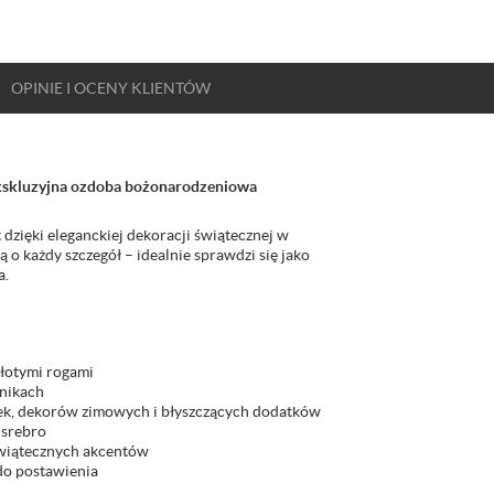
OPINIE
I OCENY
KLIENTÓW
 ekskluzyjna ozdoba bożonarodzeniowa
ięki eleganckiej dekoracji świątecznej w
 o każdy szczegół – idealnie sprawdzi się jako
a.
złotymi rogami
znikach
zek, dekorów zimowych i błyszczących dodatków
 srebro
 świątecznych akcentów
do postawienia