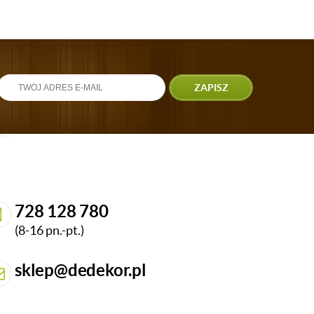
ZAPISZ
728 128 780
(8-16 pn.-pt.)
sklep@dedekor.pl