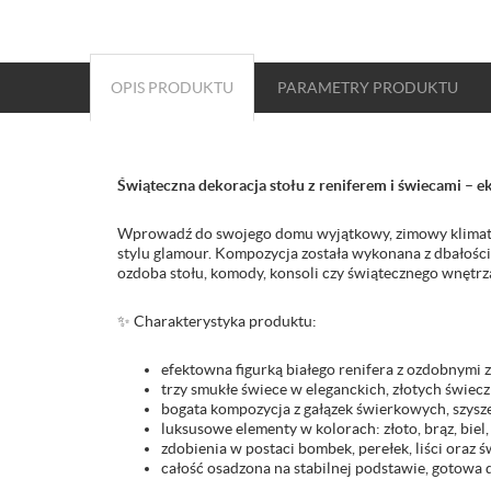
OPIS PRODUKTU
PARAMETRY
PRODUKTU
Świąteczna dekoracja stołu z reniferem i świecami –
Wprowadź do swojego domu wyjątkowy, zimowy klimat dz
stylu glamour. Kompozycja została wykonana z dbałością
ozdoba stołu, komody, konsoli czy świątecznego wnętrz
✨ Charakterystyka produktu:
efektowna figurką białego renifera z ozdobnymi 
trzy smukłe świece w eleganckich, złotych świec
bogata kompozycja z gałązek świerkowych, szys
luksusowe elementy w kolorach: złoto, brąz, biel,
zdobienia w postaci bombek, perełek, liści oraz
całość osadzona na stabilnej podstawie, gotowa 