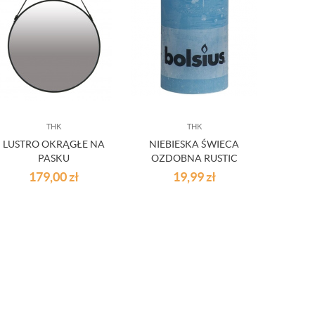
THK
THK
LUSTRO OKRĄGŁE NA
NIEBIESKA ŚWIECA
D
PASKU
OZDOBNA RUSTIC
ŚWIĄ
WALEC DUŻY
D
179,00
zł
19,99
zł