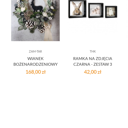
ZAM-TAR
THK
WIANEK
RAMKA NA ZDJĘCIA
BOŻENARODZENIOWY
CZARNA - ZESTAW 3
NA DRZWI Z
SZT.
168,00
zł
42,00
zł
JELONKIEM