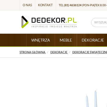
O NAS
KONTAKT
TEL
(81) 4636124
(PON-PIĄTEK 8.00-
WNĘTRZA
MEBLE
DEKORACJE
STRONA GŁÓWNA
DEKORACJE
DEKORACJE ŚWIĄTECZN