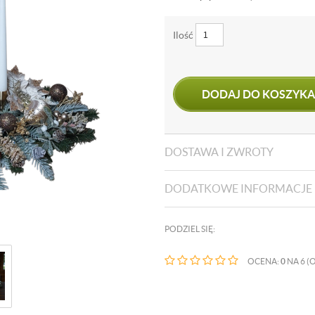
Ilość
DODAJ DO KOSZYKA
DOSTAWA I ZWROTY
DODATKOWE INFORMACJE
PODZIEL SIĘ:
OCENA:
0
NA 6 (O