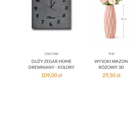
ZAM-TAR
THK
DUŻY ZEGAR HOME
WYSOKI WAZON
DREWNIANY - KOLORY
RÓŻOWY 3D
109,00
zł
29,50
zł