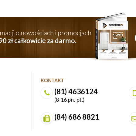
ormacji o nowościach i promocjach
90 zł całkowicie za darmo.
KONTAKT
(81) 4636124
(8-16 pn.-pt.)
(84) 686 8821