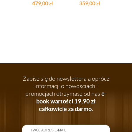
SONOMA
KOLORY
479,00
zł
359,00
zł
1
Zapisz się do newslettera a oprócz
informacji o nowościach i
e-
promocjach otrzymasz od nas
book wartości 19,90 zł
całkowicie za darmo.