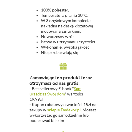
100% poliester.
Temperatura prania 30°C.
W 3 częściowym komplecie
nakładka na deskę klozetową
mocowana sznurkiem.
Nowoczesny wzór
Łatwe w utrzymaniu czystości
Wykonanie: wysoka jakość
Nie przebarwiają się
Zamawiając ten produkt teraz
otrzymasz od nas gratis:
- Bestsellerowy E-book "
Sam
urządzisz Swój dom
" wartości
19,99zł
- Kupon rabatowy o wartości 15zł na
zakupy w
sklepie Dedekor.pl
. Możesz
wykorzystać go samodzielnie lub
podarować bliskim.