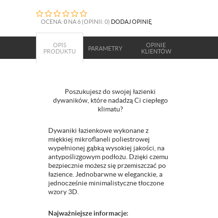
OCENA:
0
NA 6 (OPINII: 0)
DODAJ OPINIĘ
OPIS
OPINIE
PARAMETRY
PRODUKTU
KLIENTÓW
Poszukujesz do swojej łazienki
dywaników, które nadadzą Ci ciepłego
klimatu?
Dywaniki łazienkowe wykonane z
miękkiej mikroflaneli poliestrowej
wypełnionej gąbką wysokiej jakości, na
antypoślizgowym podłożu. Dzięki czemu
bezpiecznie możesz się przemiszczać po
łazience. Jednobarwne w eleganckie, a
jednocześnie minimalistyczne tłoczone
wzory 3D.
Najważniejsze informacje: