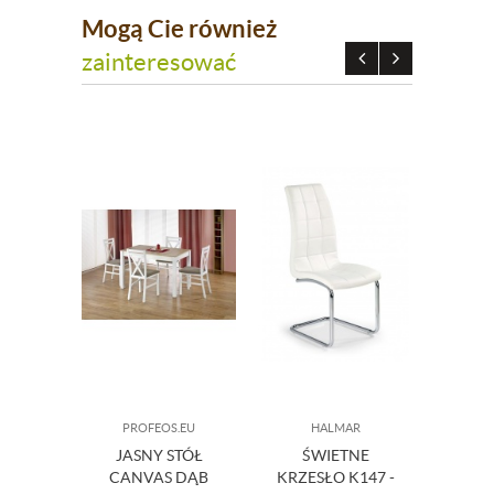
Mogą Cie również
zainteresować
PROFEOS.EU
HALMAR
L
JASNY STÓŁ
ŚWIETNE
SŁOIK 
CANVAS DĄB
KRZESŁO K147 -
LU