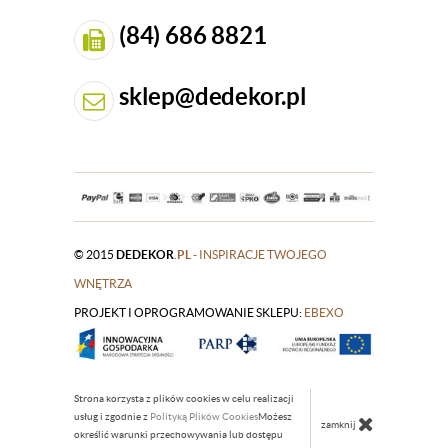
(84) 686 8821
sklep@dedekor.pl
© 2015
DEDEKOR
.PL
- INSPIRACJE TWOJEGO
WNĘTRZA
PROJEKT I OPROGRAMOWANIE SKLEPU:
|
EBEXO
Strona korzysta z plików cookies w celu realizacji
usług i zgodnie z
Polityką Plików Cookies
Możesz
zamknij
określić warunki przechowywania lub dostępu