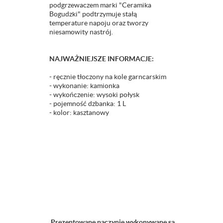
podgrzewaczem marki "Ceramika
Bogudzki" podtrzymuje stałą
temperature napoju oraz tworzy
niesamowity nastrój.
NAJWAŻNIEJSZE INFORMACJE:
- ręcznie tłoczony na kole garncarskim
- wykonanie: kamionka
- wykończenie: wysoki połysk
- pojemność dzbanka: 1 L
- kolor: kasztanowy
Prezentowane naczynie wykonywane są