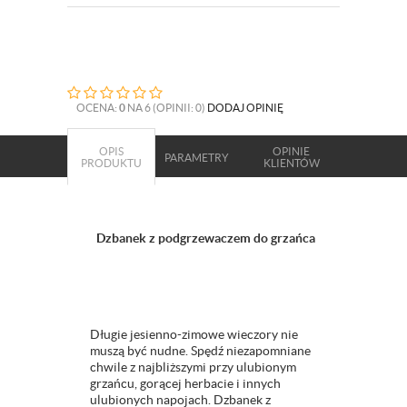
OCENA:
0
NA 6 (OPINII: 0)
DODAJ OPINIĘ
OPIS
OPINIE
PARAMETRY
PRODUKTU
KLIENTÓW
Dzbanek z podgrzewaczem do grzańca
Długie jesienno-zimowe wieczory nie
muszą być nudne. Spędź niezapomniane
chwile z najbliższymi przy ulubionym
grzańcu, gorącej herbacie i innych
ulubionych napojach. Dzbanek z