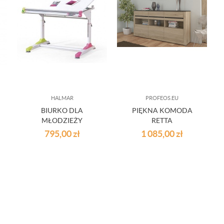
HALMAR
PROFEOS.EU
BIURKO DLA
PIĘKNA KOMODA
MŁODZIEŻY
RETTA
COLLORIDO
795,00
zł
1 085,00
zł