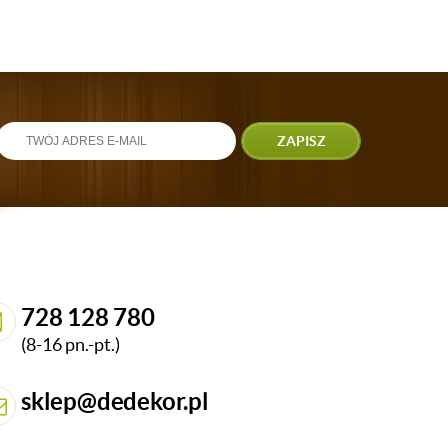
ZAPISZ
728 128 780
(8-16 pn.-pt.)
sklep@dedekor.pl