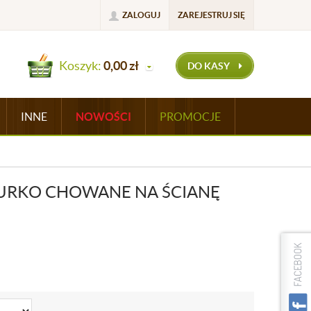
ZALOGUJ
ZAREJESTRUJ SIĘ
Koszyk:
0,00
zł
DO KASY
INNE
NOWOŚCI
PROMOCJE
URKO CHOWANE NA ŚCIANĘ