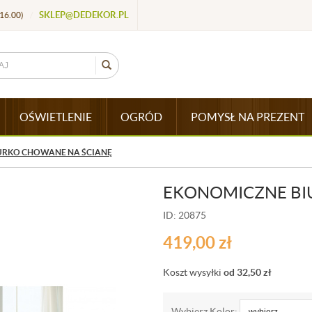
SKLEP@DEDEKOR.PL
16.00)
/
OŚWIETLENIE
OGRÓD
POMYSŁ NA PREZENT
URKO CHOWANE NA ŚCIANĘ
EKONOMICZNE BI
ID: 20875
419,00
zł
Koszt wysyłki
od 32,50
zł
Wybierz Kolor: