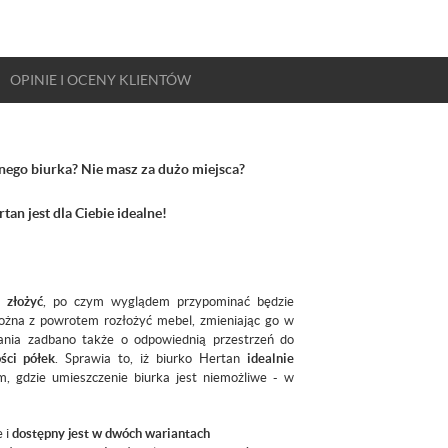
OPINIE
I OCENY
KLIENTÓW
ego biurka? Nie masz za dużo miejsca?
an jest dla Ciebie idealne!
 złożyć
, po czym wyglądem przypominać będzie
można z powrotem rozłożyć mebel, zmieniając go w
nia zadbano także o odpowiednią przestrzeń do
ści półek
. Sprawia to, iż biurko Hertan
idealnie
m, gdzie umieszczenie biurka jest niemożliwe - w
e i
dostępny jest w dwóch wariantach