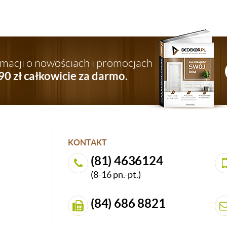
ormacji o nowościach i promocjach
90 zł całkowicie za darmo.
KONTAKT
(81) 4636124
(8-16 pn.-pt.)
(84) 686 8821