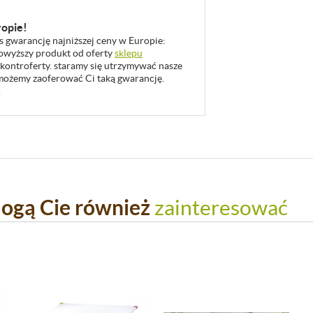
ropie!
as gwarancję najniższej ceny w Europie:
 powyższy produkt od oferty
sklepu
 kontroferty. staramy się utrzymywać nasze
u możemy zaoferować Ci taką gwarancję.
.
ogą Cie również
zainteresować