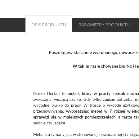
OPIS PRODUKTU
PARAMETRY
PRODUKTU
Poszukujesz starannie wykonanego, nowoczesn
W takim razie chowane biurko Hert
Biurko Hertan to
mebel, który w prosty sposób można
zwyczajną, wiszącą szafkę. Gdy tylko zajdzie potrzeba, 
wygodne biurko do pracy. W trosce o wygodę użytkowa
przechowywania,
wyposażając mebel w 7 różnej wielko
sprawdzi się w mniejszych pomieszczeniach
, a także ta
salonie czy jadalni.
Mebel utrzymany jest w stonowanej, nowoczesnej stylistyc