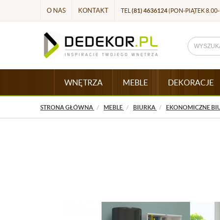
O NAS
KONTAKT
TEL
(81) 4636124
(PON-PIĄTEK 8.00-
WNĘTRZA
MEBLE
DEKORACJE
STRONA GŁÓWNA
MEBLE
BIURKA
EKONOMICZNE BI