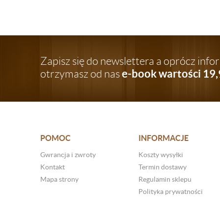
Zapisz się do newslettera a oprócz inf
e-book wartości 19,
otrzymasz od nas
POMOC
INFORMACJE
Gwrancja i zwroty
Koszty wysyłki
Kontakt
Termin dostawy
Mapa strony
Regulamin sklepu
Polityka prywatności