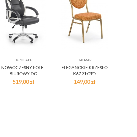
DOMILA.EU
HALMAR
NOWOCZESNY FOTEL
ELEGANCKIE KRZESŁO
ELEG
BIUROWY DO
K67 ZŁOTO
ROZK
GABINETU OBROTOWY
519,00
zł
149,00
zł
1
TILT