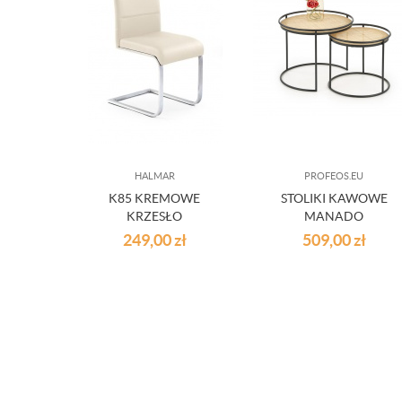
HALMAR
PROFEOS.EU
K85 KREMOWE
STOLIKI KAWOWE
KRZESŁO
MANADO
249,00
zł
509,00
zł