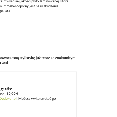
ał z wysokiej jakości płyty laminowanej, która
, iż mebel odporny jest na uszkodzenia
ie lata.
nowoczesną stylistykę już teraz ze znakomitym
rten!
gratis:
ości 19,99zł
 Dedekor.pl
. Możesz wykorzystać go