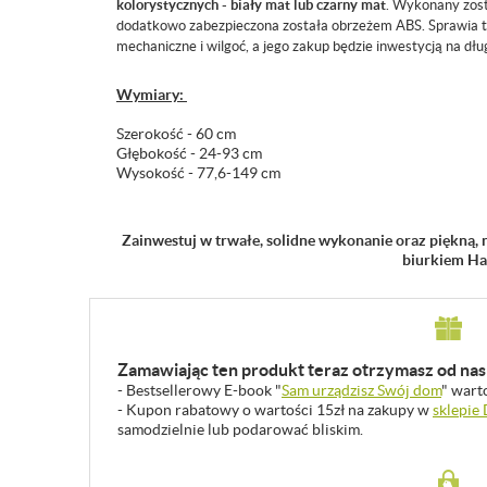
kolorystycznych - biały mat lub czarny mat
. Wykonany zost
dodatkowo zabezpieczona została obrzeżem ABS. Sprawia to
mechaniczne i wilgoć, a jego zakup będzie inwestycją na dług
Wymiary:
Szerokość - 60 cm
Głębokość - 24-93 cm
Wysokość - 77,6-149 cm
Zainwestuj w trwałe, solidne wykonanie oraz piękną, 
biurkiem Ha
Zamawiając ten produkt teraz otrzymasz od nas 
- Bestsellerowy E-book "
Sam urządzisz Swój dom
" wart
- Kupon rabatowy o wartości 15zł na zakupy w
sklepie
samodzielnie lub podarować bliskim.