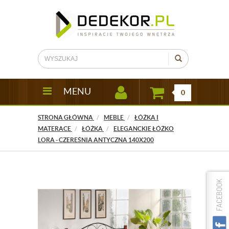
MENU
0
STRONA GŁÓWNA
MEBLE
ŁÓŻKA I
MATERACE
ŁÓŻKA
ELEGANCKIE ŁÓŻKO
LORA - CZEREŚNIA ANTYCZNA 140X200