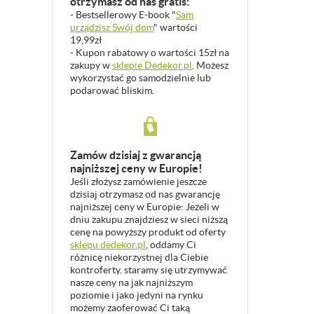
otrzymasz od nas gratis:
- Bestsellerowy E-book "
Sam
urządzisz Swój dom
" wartości
19,99zł
- Kupon rabatowy o wartości 15zł na
zakupy w
sklepie Dedekor.pl
. Możesz
wykorzystać go samodzielnie lub
podarować bliskim.
Zamów dzisiaj z gwarancją
najniższej ceny w Europie!
Jeśli złożysz zamówienie jeszcze
dzisiaj otrzymasz od nas gwarancję
najniższej ceny w Europie: Jeżeli w
dniu zakupu znajdziesz w sieci niższą
cenę na powyższy produkt od oferty
sklepu dedekor.pl
, oddamy Ci
różnicę niekorzystnej dla Ciebie
kontroferty. staramy się utrzymywać
nasze ceny na jak najniższym
poziomie i jako jedyni na rynku
możemy zaoferować Ci taką