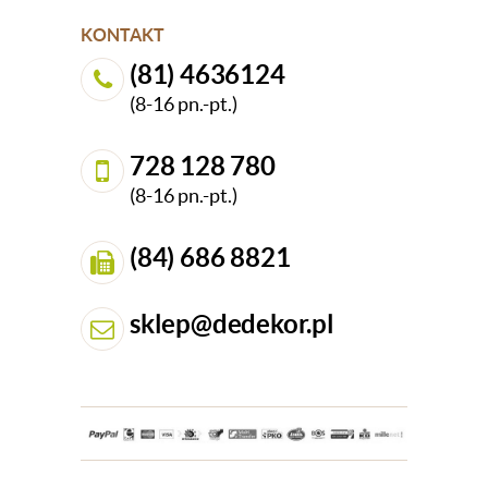
KONTAKT
(81) 4636124
(8-16 pn.-pt.)
728 128 780
(8-16 pn.-pt.)
(84) 686 8821
sklep@dedekor.pl