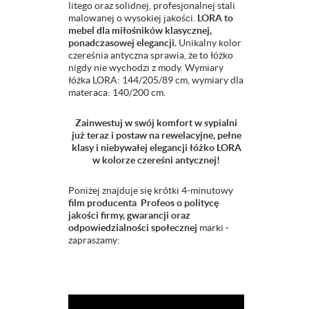
litego oraz solidnej, profesjonalnej stali
malowanej o wysokiej jakości.
LORA to
mebel dla miłośników klasycznej,
ponadczasowej elegancji.
Unikalny kolor
czereśnia antyczna sprawia, że to łóżko
nigdy nie wychodzi z mody. Wymiary
łóżka LORA: 144/205/89 cm, wymiary dla
materaca: 140/200 cm.
Zainwestuj w swój komfort w sypialni
już teraz i postaw na rewelacyjne, pełne
klasy i niebywałej elegancji łóżko LORA
w kolorze czereśni antycznej!
Poniżej znajduje się krótki 4-minutowy
film producenta Profeos o politycę
jakości firmy, gwarancji oraz
odpowiedzialności społecznej
marki -
zapraszamy: