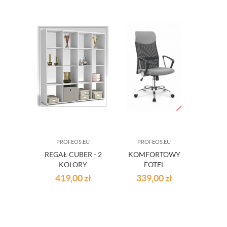
PROFEOS.EU
PROFEOS.EU
PR
REGAŁ CUBER - 2
KOMFORTOWY
WY
KOLORY
FOTEL
FOTEL
PRACOWNICZY
MA
419,00
zł
339,00
zł
3 
PIKSI
K