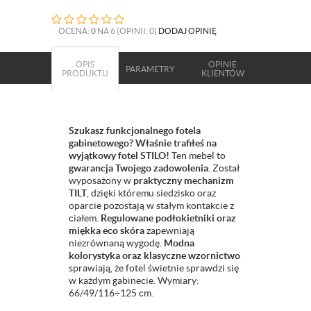
OCENA:
0
NA 6 (OPINII: 0)
DODAJ OPINIĘ
OPIS
OPINIE
PARAMETRY
PRODUKTU
KLIENTÓW
Szukasz funkcjonalnego fotela
gabinetowego? Właśnie trafiłeś na
wyjątkowy fotel STILO!
Ten mebel to
gwarancja Twojego zadowolenia
. Został
wyposażony w
praktyczny mechanizm
TILT
, dzięki któremu siedzisko oraz
oparcie pozostają w stałym kontakcie z
ciałem.
Regulowane podłokietniki oraz
miękka eco skóra
zapewniają
niezrównaną wygodę.
Modna
kolorystyka oraz klasyczne wzornictwo
sprawiają, że fotel świetnie sprawdzi się
w każdym gabinecie. Wymiary:
66/49/116÷125 cm.