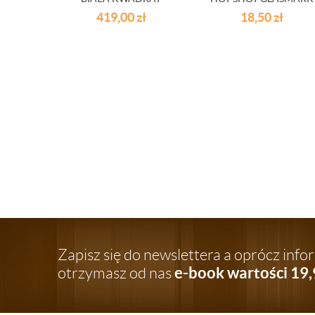
57G0083
419,00
zł
18,50
zł
Zapisz się do newslettera a oprócz inf
e-book wartości 19,
otrzymasz od nas