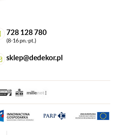
728 128 780
(8-16 pn.-pt.)
sklep@dedekor.pl