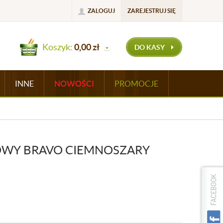
ZALOGUJ
ZAREJESTRUJ SIĘ
Koszyk:
0,00
zł
DO KASY
INNE
NOWOŚCI
PROMOCJE
OWY BRAVO CIEMNOSZARY