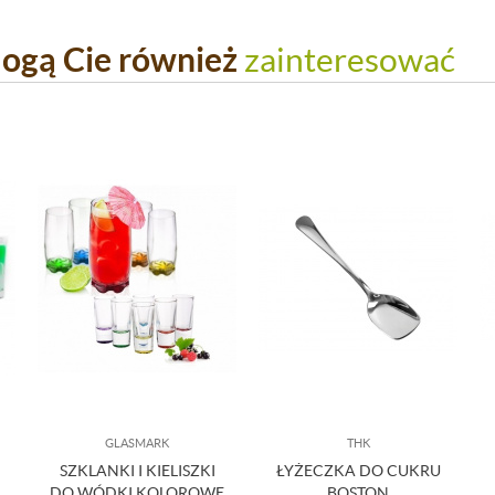
ogą Cie również
zainteresować
GLASMARK
THK
SZKLANKI I KIELISZKI
ŁYŻECZKA DO CUKRU
DO WÓDKI KOLOROWE
BOSTON