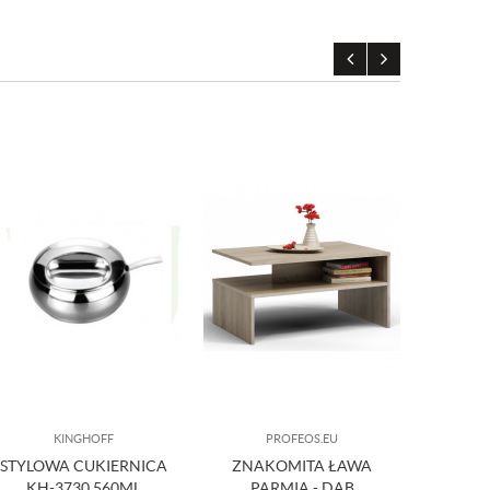
KINGHOFF
PROFEOS.EU
STYLOWA CUKIERNICA
ZNAKOMITA ŁAWA
K70C
KH-3730 560ML
PARMIA - DĄB
CZER