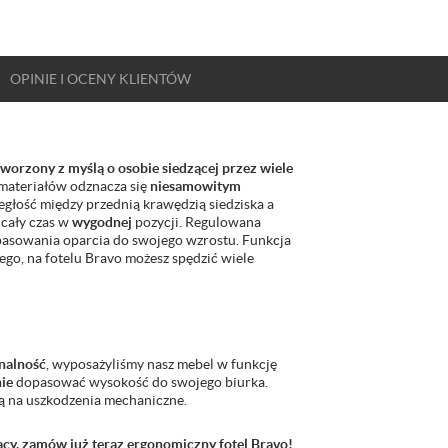
OPINIE
I OCENY
KLIENTÓW
worzony z myślą o osobie siedzącej przez wiele
materiałów odznacza się
niesamowitym
egłość między przednią krawędzią siedziska a
 cały czas w
wygodnej
pozycji. Regulowana
asowania oparcia do swojego wzrostu. Funkcja
tego, na fotelu Bravo możesz spędzić wiele
nalność
, wyposażyliśmy nasz mebel w funkcję
nie
dopasować wysokość do swojego biurka.
 na uszkodzenia mechaniczne.
acy, zamów już teraz ergonomiczny fotel Bravo!