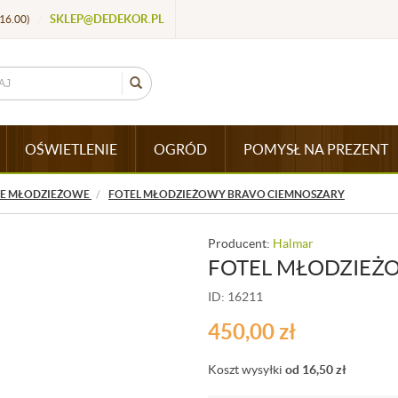
SKLEP@DEDEKOR.PL
16.00)
/
OŚWIETLENIE
OGRÓD
POMYSŁ NA PREZENT
LE MŁODZIEŻOWE
FOTEL MŁODZIEŻOWY BRAVO CIEMNOSZARY
Producent:
Halmar
FOTEL MŁODZIEŻ
ID: 16211
450,00
zł
Koszt wysyłki
od 16,50
zł