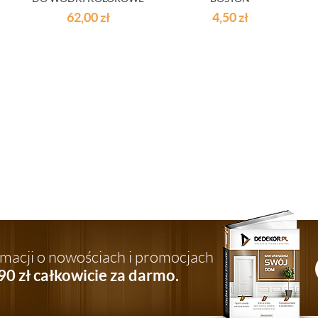
DNO 12SZT.
62,00
zł
4,50
zł
ormacji o nowościach i promocjach
90 zł całkowicie za darmo.