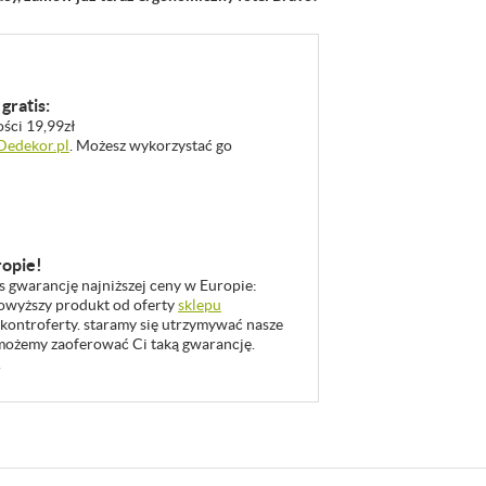
gratis:
ości 19,99zł
 Dedekor.pl
. Możesz wykorzystać go
ropie!
as gwarancję najniższej ceny w Europie:
 powyższy produkt od oferty
sklepu
 kontroferty. staramy się utrzymywać nasze
u możemy zaoferować Ci taką gwarancję.
.