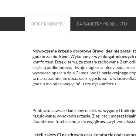
OPIS PRODUKTU
PARAMETRY
PRODUKTU
Nowoczesne krzesło obrotowe Bravo idealnie został st
godzin za biurkiem.
Wykonany z
wysokogatunkowych
komfortem. Dzięki temu, że została zachowana 2 cm odl
częścią podkolanową, Twoje nogi oraz plecy będą przez
wysokość oparcia daje Ci możliwość
perfekcyjnego
dop
ta ma za zadnie nie obciążać kręgosłupa. To właśnie dla
godzin nie odczuwając bólu czy dyskomfortu.
Ponieważ zawsze kładziemy nacisk na
wygodę i funkcjo
regulowanej wysokości krzesła. Z tej racji możesz
ideal
Dodatkowo fotel cechuje się
wyjątkową
wytrzymałością
Jeżeli zależy Ci na zdrowiu oraz komforcie podczas pr