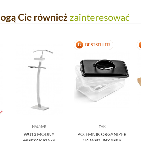
ogą Cie również
zainteresować
HALMAR
THK
WU13 MODNY
POJEMNIK ORGANIZER
WIESZAK BIAŁY
NA WĘDLINY SERY