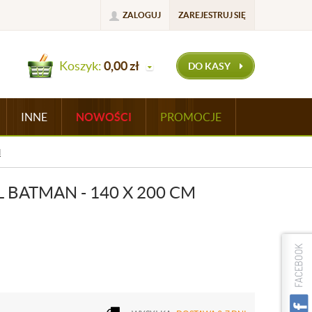
ZALOGUJ
ZAREJESTRUJ SIĘ
Koszyk:
0,00
zł
DO KASY
INNE
NOWOŚCI
PROMOCJE
M
 BATMAN - 140 X 200 CM