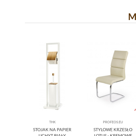
M
THK
PROFEOS.EU
STOJAK NA PAPIER
STYLOWE KRZESŁO
UCHYT BIAŁY
LOTUS - KREMOWE