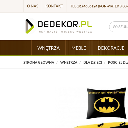
O NAS
KONTAKT
TEL
(81) 4636124
(PON-PIĄTEK 8.00-
WNĘTRZA
MEBLE
DEKORACJE
STRONA GŁÓWNA
WNĘTRZA
DLA DZIECI
POŚCIEL DL