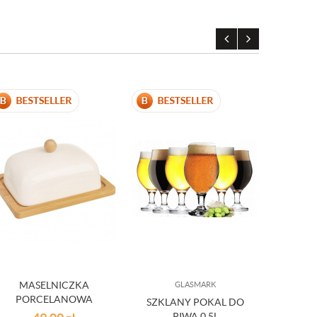
MASELNICZKA
GLASMARK
PORCELANOWA
SZKLANY POKAL DO
SERW
BAMBUSOWA BIAŁA Z
PIWA 0,5L
LUMIAN