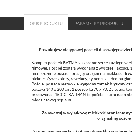
OPIS PRODUKTU
PARAMETRY
PRODUKTU
Poszukujesz nietypowej pościeli dla swojego dzi
Komplet pościeli BATMAN skradnie serce każdego wielbic
filmowej. Pościel została wykonana z wysokiej jakości,
1
nieniszczenie pościeli oraz jej przyjemną miękkość.
Trw
blaknie. Żywe kolory, rewelacyjny nadruk i idealna gła
Pościel posiada niezwykle
wygodny zamek błyskawiczn
poszwa 140 x 200 cm, 1 poszewka 70 x 90. Zalecana te
prasowana - 150°C. BATMAN to pościel, która nada nie
młodzieżowej sypialni.
Zainwestuj w wyjątkową miękkość oraz fantastyczn
oryginalnej pości
Poniżej znajduje się krótki 4-minutowy
film producenta