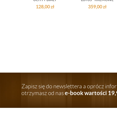
128,00
zł
359,00
zł
Zapisz się do newslettera a oprócz inf
e-book wartości 19,
otrzymasz od nas