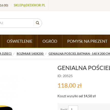
SKLEP@DEDEKOR.PL
16.00)
/
OŚWIETLENIE
OGRÓD
POMYSŁ NA PREZENT
A DZIECI
ROZMIAR 140X200
GENIALNA POŚCIEL BATMAN - 140 X 200 C
GENIALNA POŚCIEL
ID: 20525
118,00
zł
Koszt wysyłki
od 14,50
zł
Ilość