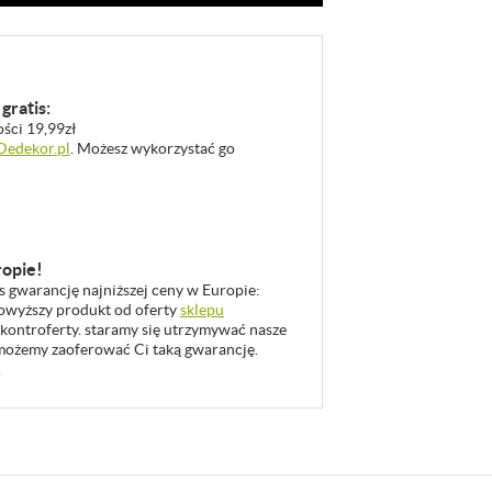
gratis:
ości 19,99zł
 Dedekor.pl
. Możesz wykorzystać go
ropie!
as gwarancję najniższej ceny w Europie:
 powyższy produkt od oferty
sklepu
 kontroferty. staramy się utrzymywać nasze
u możemy zaoferować Ci taką gwarancję.
.