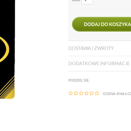
DODAJ DO KOSZYKA
DOSTAWA I ZWROTY
DODATKOWE INFORMACJE
PODZIEL SIĘ:
OCENA:
0
NA 6 (O