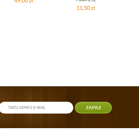
49,00
zł
POKRYWKĄ
11,50
zł
ZAPISZ