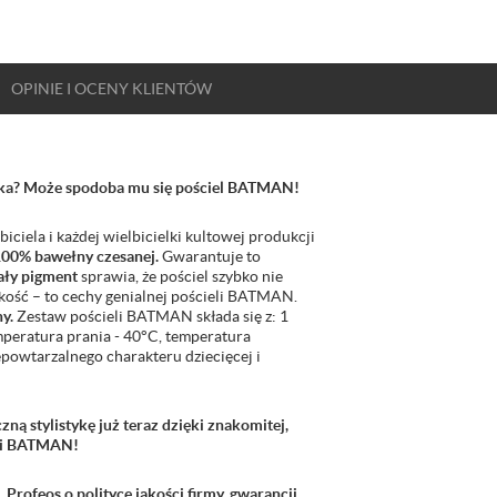
OPINIE
I OCENY
KLIENTÓW
ecka? Może spodoba mu się pościel BATMAN!
iela i każdej wielbicielki kultowej produkcji
00% bawełny czesanej.
Gwarantuje to
ały pigment
sprawia, że pościel szybko nie
dkość – to cechy genialnej pościeli BATMAN.
y.
Zestaw pościeli BATMAN składa się z: 1
mperatura prania - 40°C, temperatura
powtarzalnego charakteru dziecięcej i
ą stylistykę już teraz dzięki znakomitej,
eli BATMAN!
 Profeos o politycę jakości firmy, gwarancji