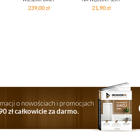
WARZYWA 2-
239,00
zł
21,90
zł
POZIOMOWY DO
LODÓWKI
ormacji o nowościach i promocjach
90 zł całkowicie za darmo.