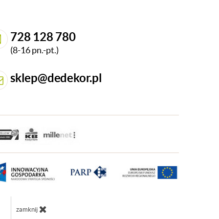
728 128 780
(8-16 pn.-pt.)
sklep@dedekor.pl
zamknij