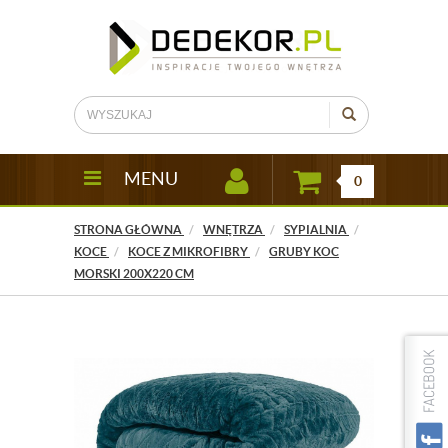
MENU
0
STRONA GŁÓWNA
WNĘTRZA
SYPIALNIA
KOCE
KOCE Z MIKROFIBRY
GRUBY KOC
MORSKI 200X220 CM