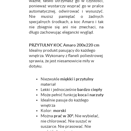
ważne, łatwo utrzymasz go w czystości,
ponieważ wystarczy wyprać go w pralce
automatycznej, odwirować i wysuszyć.
Nie musisz pamiętać o żadnych
specjalnych środkach, a koc Amaro i tak
nie zbiegnie się ani nie zmechaci, na
długo zachowując elegancki wygląd.
PRZYTULNY KOC Amaro 200x220 cm
Idealny produkt pasujący do każdego
wnętrza. Wykonany z flaneli poliestrowej
sprawia, że jest niesamowicie miły w
dotyku.
Niezwykle
miękki i przytulny
materiał
Lekki i jednocześnie
bardzo ciepły
Może pełnić funkcję
koca i narzuty
Idealnie pasuje do każdego
wnętrza
Kolor:
morski
Można
prać w 30°.
Nie wybielać,
nie chlorować. Nie suszyć w
suszarce. Nie prasować. Nie