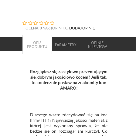
OCENA:
0
NA 6 (OPINII: 0)
DODAJ OPINIĘ
OPIS
OPINIE
PARAMETRY
PRODUKTU
KLIENTÓW
Rozglądasz się za stylowo prezentującym
się, dobrym jakościowo kocem? Jeśli tak,
to koniecznie postaw na znakomity koc
AMARO!
Dlaczego warto zdecydować się na koc
firmy THK? Najwyższej jakości materiał, z
której jest wykonany sprawia, że nie
będzie się on rozciągał ani kurczył. Co