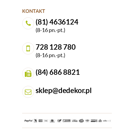
KONTAKT
(81) 4636124
(8-16 pn.-pt.)
728 128 780
(8-16 pn.-pt.)
(84) 686 8821
sklep@dedekor.pl