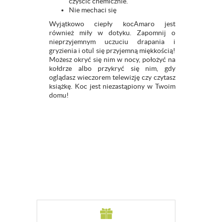
czyścić chemicznie.
Nie mechaci się
Wyjątkowo ciepły kocAmaro jest
również miły w dotyku. Zapomnij o
nieprzyjemnym uczuciu drapania i
gryzienia i otul się przyjemną miękkością!
Możesz okryć się nim w nocy, położyć na
kołdrze albo przykryć się nim, gdy
oglądasz wieczorem telewizję czy czytasz
książkę. Koc jest niezastąpiony w Twoim
domu!