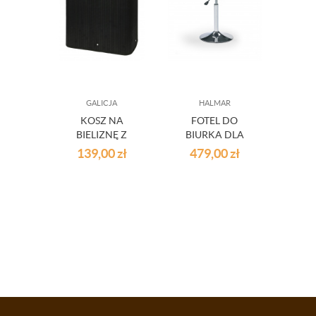
GALICJA
HALMAR
KOSZ NA
FOTEL DO
OK
BIELIZNĘ Z
BIURKA DLA
SZKL
BAMBUSA
MŁODZIEŻY
R
139,00
zł
479,00
zł
79
ZAMYKANY 72L
GONZO BIAŁE