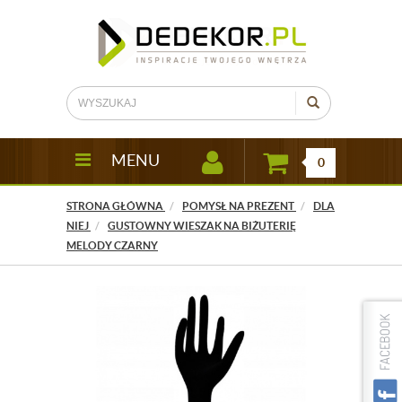
MENU
0
STRONA GŁÓWNA
POMYSŁ NA PREZENT
DLA
NIEJ
GUSTOWNY WIESZAK NA BIŻUTERIĘ
MELODY CZARNY