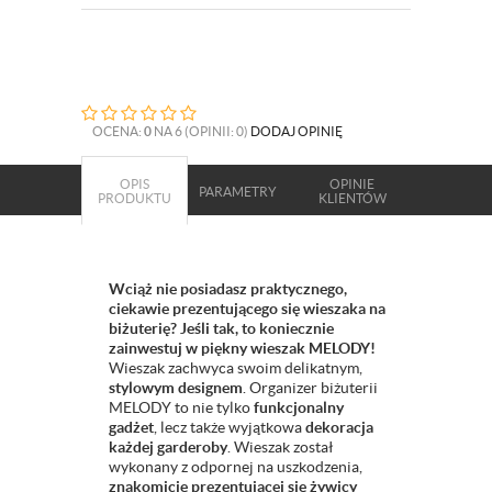
OCENA:
0
NA 6 (OPINII: 0)
DODAJ OPINIĘ
OPIS
OPINIE
PARAMETRY
PRODUKTU
KLIENTÓW
Wciąż nie posiadasz praktycznego,
ciekawie prezentującego się wieszaka na
biżuterię? Jeśli tak, to koniecznie
zainwestuj w piękny wieszak MELODY!
Wieszak zachwyca swoim delikatnym,
stylowym designem
. Organizer biżuterii
MELODY to nie tylko
funkcjonalny
gadżet
, lecz także wyjątkowa
dekoracja
każdej garderoby
. Wieszak został
wykonany z odpornej na uszkodzenia,
znakomicie prezentującej się żywicy