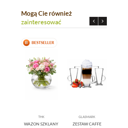
Mogą Cie również
zainteresować
THK
GLASMARK
PR
WAZON SZKLANY
ZESTAW CAFFE
KUBE