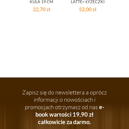
KULA 19 CM
LATTE+ ŁYŻECZKI
S
SUMM
22,70
zł
52,00
zł
6
Zapisz się do newslettera a oprócz
informacji o nowościach i
e-
promocjach otrzymasz od nas
book wartości 19,90 zł
całkowicie za darmo.