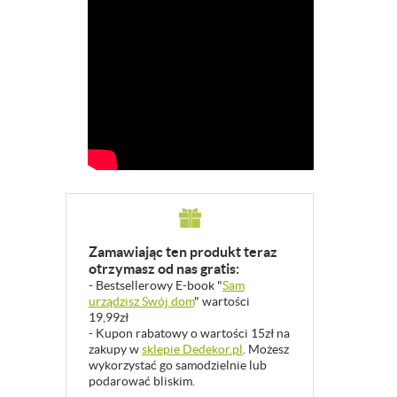
Zamawiając ten produkt teraz
otrzymasz od nas gratis:
- Bestsellerowy E-book "
Sam
urządzisz Swój dom
" wartości
19,99zł
- Kupon rabatowy o wartości 15zł na
zakupy w
sklepie Dedekor.pl
. Możesz
wykorzystać go samodzielnie lub
podarować bliskim.