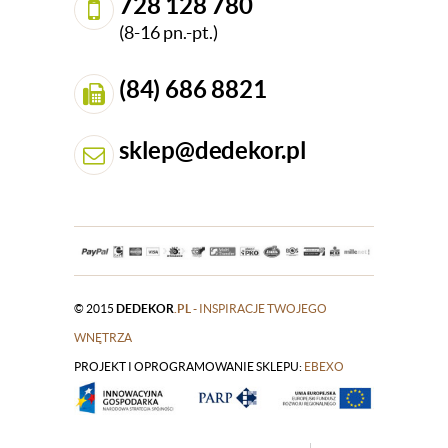
728 128 780
(8-16 pn.-pt.)
(84) 686 8821
sklep@dedekor.pl
© 2015
DEDEKOR
.PL
- INSPIRACJE TWOJEGO
WNĘTRZA
PROJEKT I OPROGRAMOWANIE SKLEPU:
|
EBEXO