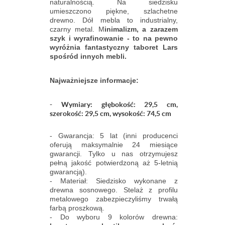
naturalnością. Na siedzisku
umieszczono piękne, szlachetne
drewno. Dół mebla to industrialny,
czarny metal. M
inimalizm, a zarazem
szyk i wyrafinowanie - to na pewno
wyróżnia fantastyczny taboret Lars
spośród innych mebli.
Najważniejsze informacje:
- Wymiary: głębokość: 29,5 cm,
szerokość: 29,5 cm, wysokość: 74,5 cm
- Gwarancja: 5 lat (inni producenci
oferują maksymalnie 24 miesiące
gwarancji. Tylko u nas otrzymujesz
pełną jakość potwierdzoną aż 5-letnią
gwarancją).
- Materiał: Siedzisko wykonane z
drewna sosnowego. Stelaż z profilu
metalowego zabezpieczyliśmy trwałą
farbą proszkową.
- Do wyboru 9 kolorów drewna: