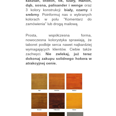
kasztan, orzech, tik, szary, mahoń,
dąb, sosna, palisander i wenge
oraz
3 kolory konstrukcji:
biały, czarny i
srebrny
. Poinformuj nas o wybranych
kolorach w polu "Komentarz do
zamówienia" lub drogą mailową.
Prosta, współczesna forma,
nowoczesna kolorystyka sprawiają, że
taboret podbije serca nawet najbardziej
wymagających klientów. Ciebie także
zachwyci.
Nie zwlekaj, już teraz
dokonaj zakupu solidnego hokera w
atrakcyjnej cenie
.