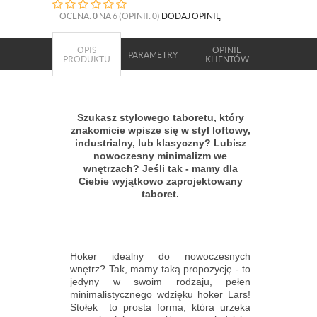
OCENA:
0
NA 6 (OPINII: 0)
DODAJ OPINIĘ
OPIS
OPINIE
PARAMETRY
PRODUKTU
KLIENTÓW
Szukasz stylowego taboretu, który
znakomicie wpisze się w styl loftowy,
industrialny, lub klasyczny? Lubisz
nowoczesny minimalizm we
wnętrzach? Jeśli tak - mamy dla
Ciebie wyjątkowo zaprojektowany
taboret.
Hoker idealny do nowoczesnych
wnętrz? Tak, mamy taką propozycję - to
jedyny w swoim rodzaju, pełen
minimalistycznego wdzięku hoker Lars!
Stołek to prosta forma, która urzeka