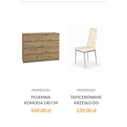
PROFEOS.EU
PROFEOS.EU
PR
POJEMNA
TAPICEROWANE
CZAR
KOMODA 140 CM
KRZESŁO DO
RTV M
LILA - DĄB
JADALNI
549,00
zł
139,00
zł
23
ARTISAN