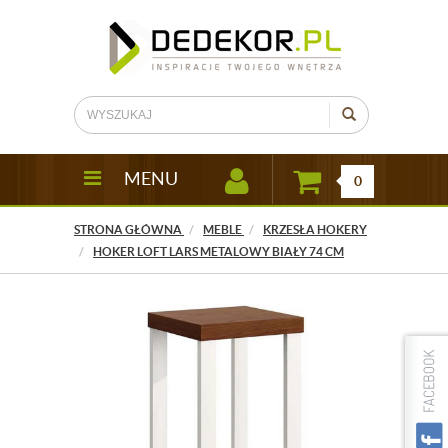
MENU
0
STRONA GŁÓWNA
MEBLE
KRZESŁA HOKERY
HOKER LOFT LARS METALOWY BIAŁY 74 CM