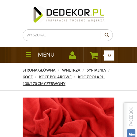
MENU
0
STRONA GŁÓWNA
WNĘTRZA
SYPIALNIA
KOCE
KOCE POLAROWE
KOC Z POLARU
130/170 CM CZERWONY