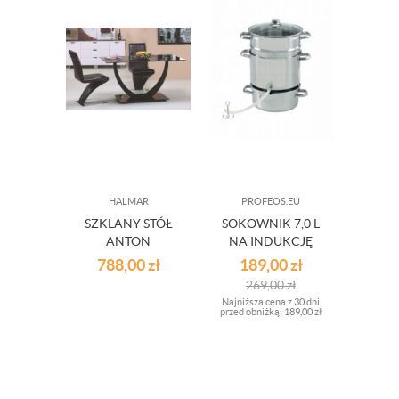
HALMAR
PROFEOS.EU
SZKLANY STÓŁ
SOKOWNIK 7,0 L
DZI
ANTON
NA INDUKCJĘ
ORZ
788,00
zł
189,00
zł
10
DR
269,00
zł
Najniższa cena z 30 dni
przed obniżką:
189,00 zł