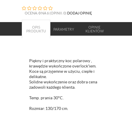
OCENA:
0
NA 6 (OPINII: 0)
DODAJ OPINIĘ
OPIS
OPINIE
PARAMETRY
PRODUKTU
KLIENTÓW
Piękny i praktyczny koc polarowy ,
krawędzie wykończone overlock'iem.
Koce są przyjemne w użyciu, ciepłe i
delikatne.
Solidne wykończenie oraz dobra cena
zadowoli każdego klienta.
Temp. prania 30°C.
Rozmiar:130/170 cm.