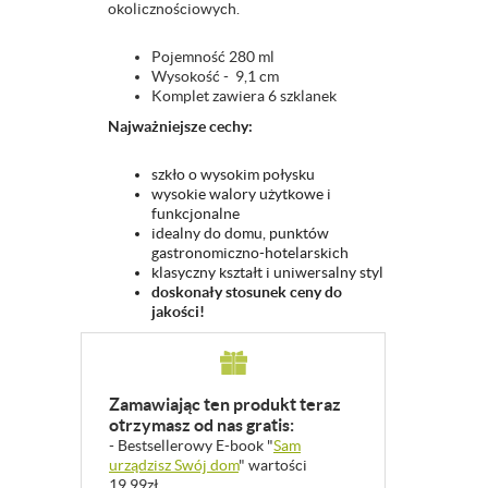
okolicznościowych.
Pojemność 280 ml
Wysokość - 9,1 cm
Komplet zawiera 6 szklanek
Najważniejsze cechy:
szkło o wysokim połysku
wysokie walory użytkowe i
funkcjonalne
idealny do domu, punktów
gastronomiczno-hotelarskich
klasyczny kształt i uniwersalny styl
doskonały stosunek ceny do
jakości!
Zamawiając ten produkt teraz
otrzymasz od nas gratis:
- Bestsellerowy E-book "
Sam
urządzisz Swój dom
" wartości
19,99zł