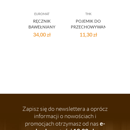
EUROMAT
THK
L
RĘCZNIK
POJEMIK DO
POJE
BAWEŁNIANY
PRZECHOWYWANIA
1 L
ERYK BEŻOWY
ŻYWNOŚCI
34,00
zł
11,30
zł
2
635ML
Zapisz się do newslettera a oprócz
informacji o nowościach i
e-
promocjach otrzymasz od nas