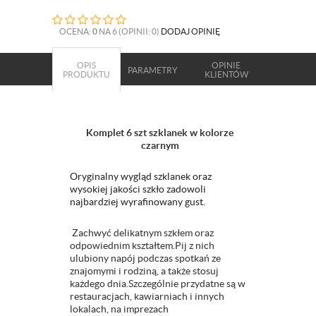
OCENA:
0
NA 6 (OPINII: 0)
DODAJ OPINIĘ
OPIS
OPINIE
PARAMETRY
PRODUKTU
KLIENTÓW
Komplet 6 szt szklanek w kolorze
czarnym
Oryginalny wygląd szklanek oraz
wysokiej jakości szkło zadowoli
najbardziej wyrafinowany gust.
Zachwyć delikatnym szkłem oraz
odpowiednim kształtem.Pij z nich
ulubiony napój podczas spotkań ze
znajomymi i rodziną, a także stosuj
każdego dnia.Szczególnie przydatne są w
restauracjach, kawiarniach i innych
lokalach, na imprezach