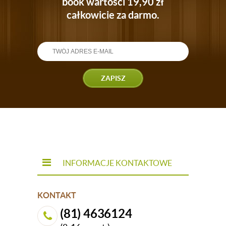
book wartości 19,90 zł
całkowicie za darmo.
ZAPISZ
INFORMACJE KONTAKTOWE
KONTAKT
(81) 4636124