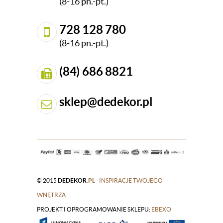
(8-16 pn.-pt.)
728 128 780
(8-16 pn.-pt.)
(84) 686 8821
sklep@dedekor.pl
© 2015
DEDEKOR
.PL
- INSPIRACJE TWOJEGO
WNĘTRZA
PROJEKT I OPROGRAMOWANIE SKLEPU:
|
EBEXO