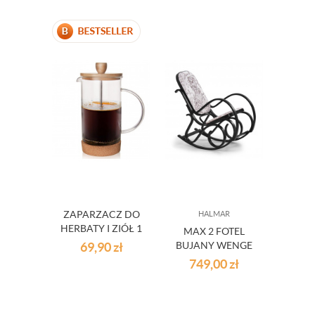
ZAPARZACZ DO
HALMAR
DO
HERBATY I ZIÓŁ 1
MAX 2 FOTEL
SZ
L
69,90
zł
BUJANY WENGE
PO
K
749,00
zł
2