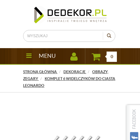
MENU
0
STRONA GŁÓWNA
DEKORACJE
OBRAZY,
ZEGARY
KOMPLET 6 WIDELCZYKÓW DO CIASTA
LEONARDO