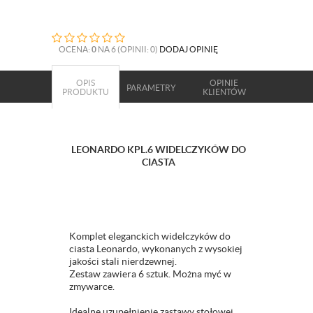
OCENA:
0
NA 6 (OPINII: 0)
DODAJ OPINIĘ
OPIS
OPINIE
PARAMETRY
PRODUKTU
KLIENTÓW
LEONARDO KPL.6 WIDELCZYKÓW DO
CIASTA
Komplet eleganckich widelczyków do
ciasta Leonardo, wykonanych z wysokiej
jakości stali nierdzewnej.
Zestaw zawiera 6 sztuk. Można myć w
zmywarce.
Idealne uzupełnienie zastawy stołowej.