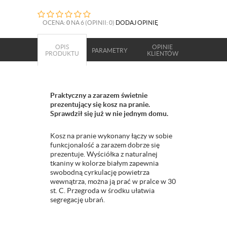
OCENA:
0
NA 6 (OPINII: 0)
DODAJ OPINIĘ
OPIS
OPINIE
PARAMETRY
PRODUKTU
KLIENTÓW
Praktyczny a zarazem świetnie
prezentujący się kosz na pranie.
Sprawdził się już w nie jednym domu.
Kosz na pranie wykonany łączy w sobie
funkcjonalość a zarazem dobrze się
prezentuje. Wyściółka z naturalnej
tkaniny w kolorze białym zapewnia
swobodną cyrkulację powietrza
wewnątrza, można ją prać w pralce w 30
st. C. Przegroda w środku ułatwia
segregację ubrań.