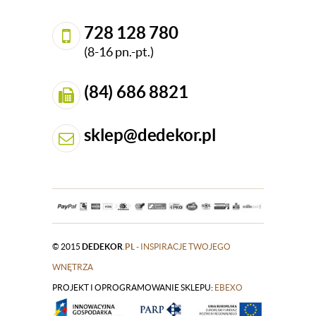
728 128 780
(8-16 pn.-pt.)
(84) 686 8821
sklep@dedekor.pl
© 2015
DEDEKOR
.PL
- INSPIRACJE TWOJEGO
WNĘTRZA
PROJEKT I OPROGRAMOWANIE SKLEPU:
|
EBEXO