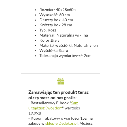
Rozmiar: 40x28x60h
Wysokość: 60 cm
Dłuższy bok: 40 cm
Krótszy bok:28 cm
Typ: Kosz
Materiał: Naturalna wiklina
Kolor:Biały
Materiał wyściółki: Naturalny len
Wyściółka:Szara
Tolerancja wymiarów:+/- 2cm
Zamawiając ten produkt teraz
otrzymasz od nas gratis:
- Bestsellerowy E-book "
Sam
urządzisz Swój dom
" wartości
19,99zł
- Kupon rabatowy o wartości 15zł na
zakupy w
sklepie Dedekor.pl
. Możesz