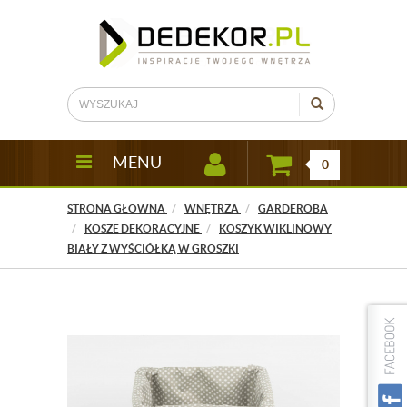
MENU
0
STRONA GŁÓWNA
WNĘTRZA
GARDEROBA
KOSZE DEKORACYJNE
KOSZYK WIKLINOWY
BIAŁY Z WYŚCIÓŁKĄ W GROSZKI