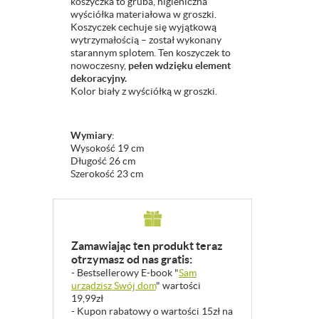
koszyczka to gruba, higieniczna
wyściółka materiałowa w groszki.
Koszyczek cechuje się wyjątkową
wytrzymałością – został wykonany
starannym splotem. Ten koszyczek to
nowoczesny,
pełen wdzięku element
dekoracyjny.
Kolor biały z wyściółką w groszki.
Wymiary
:
Wysokość 19 cm
Długość 26 cm
Szerokość 23 cm
Zamawiając ten produkt teraz
otrzymasz od nas gratis:
- Bestsellerowy E-book "
Sam
urządzisz Swój dom
" wartości
19,99zł
- Kupon rabatowy o wartości 15zł na