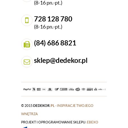
(8-16 pn.-pt.)
728 128 780
(8-16 pn.-pt.)
(84) 686 8821
sklep@dedekor.pl
© 2015
DEDEKOR
.PL
- INSPIRACJE TWOJEGO
WNĘTRZA
PROJEKT I OPROGRAMOWANIE SKLEPU:
|
EBEXO