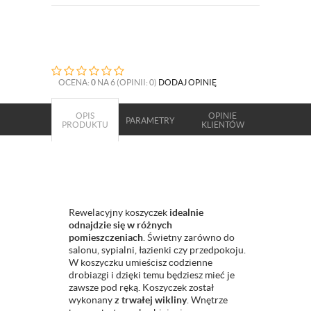
OCENA:
0
NA 6 (OPINII: 0)
DODAJ OPINIĘ
OPIS
OPINIE
PARAMETRY
PRODUKTU
KLIENTÓW
Rewelacyjny koszyczek
idealnie
odnajdzie się w różnych
pomieszczeniach
. Świetny zarówno do
salonu, sypialni, łazienki czy przedpokoju.
W koszyczku umieścisz codzienne
drobiazgi i dzięki temu będziesz mieć je
zawsze pod ręką. Koszyczek został
wykonany
z trwałej wikliny
. Wnętrze