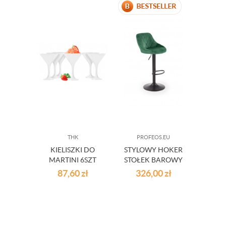
THK
PROFEOS.EU
PR
KIELISZKI DO
STYLOWY HOKER
STYL
MARTINI 6SZT
STOŁEK BAROWY
ROZK
BIAŁE
ZIELONY
-
87,60
zł
326,00
zł
1 