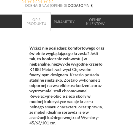
OCENA:
0
NA 6 (OPINII: 0)
DODAJ OPINIĘ
OPIS
OPINIE
PARAMETRY
PRODUKTU
KLIENTÓW
Wciąż nie posiadasz komfortowego oraz
świetnie wyglądającego krzesła? Jeśli
tak, to koniecznie zainwestuj w
niebanalne, niezwykle wygodne krzesło
K188!
Mebel zachwyci Cię swoim
finezyjnym designem
. Krzesło posiada
stabilne siedzisko
. Zostało wykonane z
odpornej na wszelkie uszkodzenia oraz
wytrzymałej stali chromowanej
.
Rewelacyjne
obicie z eco skóry w
modnej kolorystyce
nadaje krzesłu
pełnego smaku charakteru oraz sprawia,
że
mebel idealnie sprawdzi się w
aranżacji każdego wnętrza!
Wymiary:
45/63/101 cm.