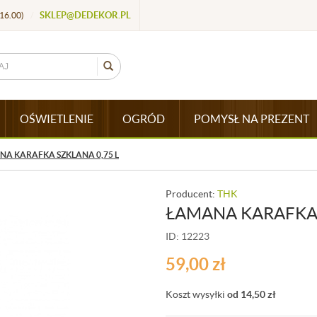
SKLEP@DEDEKOR.PL
16.00)
/
OŚWIETLENIE
OGRÓD
POMYSŁ NA PREZENT
A KARAFKA SZKLANA 0,75 L
Producent:
THK
ŁAMANA KARAFKA 
ID: 12223
59,00
zł
Koszt wysyłki
od 14,50
zł