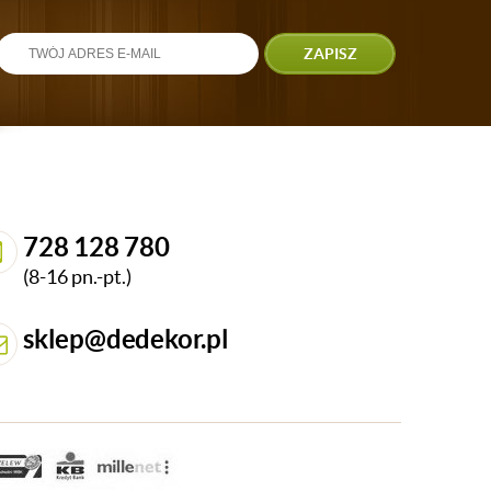
ZAPISZ
728 128 780
(8-16 pn.-pt.)
sklep@dedekor.pl