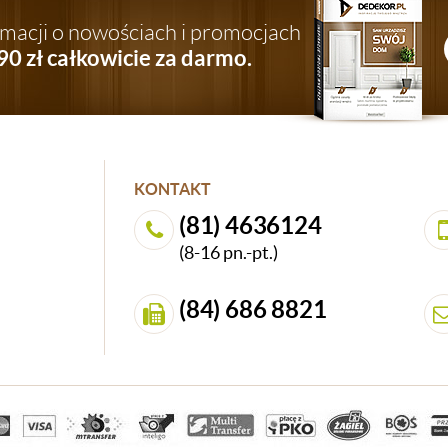
ormacji o nowościach i promocjach
90 zł całkowicie za darmo.
KONTAKT
(81) 4636124
(8-16 pn.-pt.)
(84) 686 8821