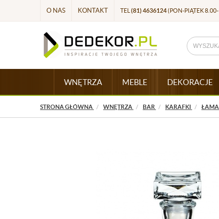
O NAS
KONTAKT
TEL
(81) 4636124
(PON-PIĄTEK 8.00-
WNĘTRZA
MEBLE
DEKORACJE
STRONA GŁÓWNA
WNĘTRZA
BAR
KARAFKI
ŁAMAN