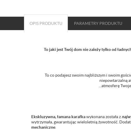
OPIS PRODUKTU
PARAMETRY
PRODUKTU
To jaki jest Twój dom nie zależy tylko od ładny
To co podajesz swoim najbliższym i swoim gośc
niepowtarzalną at
...atmosferę Twoj
Ekskluzywna, łamana karafka
wykonana została z
najwy
wytrzymała, gwarantując wieloletnią żywotność. Dod
mechaniczne
.