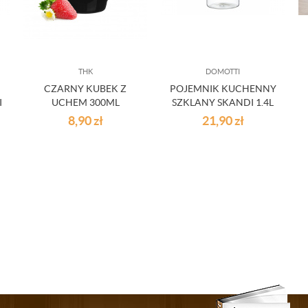
THK
DOMOTTI
CZARNY KUBEK Z
POJEMNIK KUCHENNY
I
UCHEM 300ML
SZKLANY SKANDI 1.4L
8,90
zł
21,90
zł