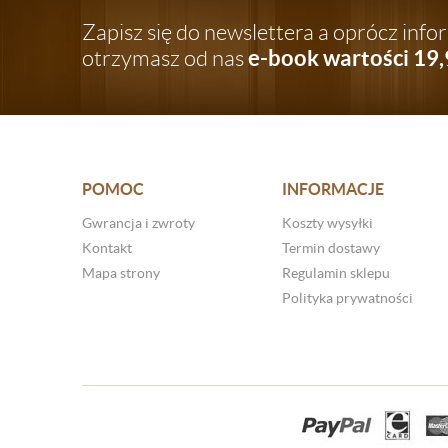
Zapisz się do newslettera a oprócz inf
e-book wartości 19,
otrzymasz od nas
POMOC
INFORMACJE
Gwrancja i zwroty
Koszty wysyłki
Kontakt
Termin dostawy
Mapa strony
Regulamin sklepu
Polityka prywatności