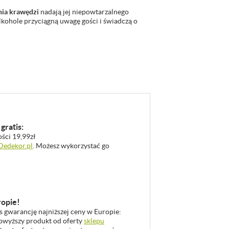
nia krawędzi
nadają jej niepowtarzalnego
lkohole przyciągną uwagę gości i świadczą o
gratis:
ości 19,99zł
 Dedekor.pl
. Możesz wykorzystać go
ropie!
as gwarancję najniższej ceny w Europie:
 powyższy produkt od oferty
sklepu