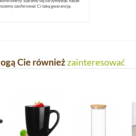
 kontroferty. staramy się utrzymywać nasze
u możemy zaoferować Ci taką gwarancję.
.
ogą Cie również
zainteresować