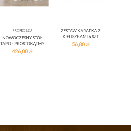
ZESTAW KARAFKA Z
PROFEOS.EU
KIELISZKAMI 6 SZT
NOWOCZESNY STÓŁ
CERAM
TAPO - PROSTOKĄTMY
56,80
zł
OBI
BLAT
426,00
zł