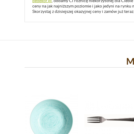
dedekor.pl
, oddamy Ci różnicę niekorzystnej dla Ciebie
ceny na jak najniższym poziomie i jako jedyni na rynk
Skorzystaj z dzisiejszej okazyjnej ceny i zamów już teraz
M