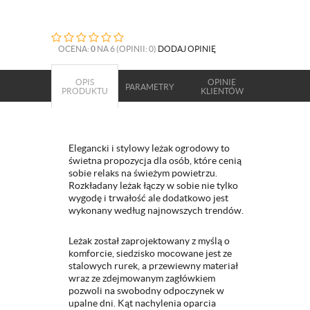
OCENA:
0
NA 6 (OPINII: 0)
DODAJ OPINIĘ
OPIS
OPINIE
PARAMETRY
PRODUKTU
KLIENTÓW
Elegancki i stylowy leżak ogrodowy to
świetna propozycja dla osób, które cenią
sobie relaks na świeżym powietrzu.
Rozkładany leżak łączy w sobie nie tylko
wygodę i trwałość ale dodatkowo jest
wykonany według najnowszych trendów.
Leżak został zaprojektowany z myślą o
komforcie, siedzisko mocowane jest ze
stalowych rurek, a przewiewny materiał
wraz ze zdejmowanym zagłówkiem
pozwoli na swobodny odpoczynek w
upalne dni. Kąt nachylenia oparcia