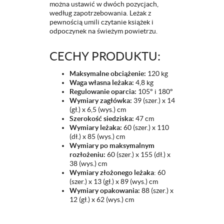
można ustawić w dwóch pozycjach,
według zapotrzebowania. Leżak z
pewnością umili czytanie książek i
odpoczynek na świeżym powietrzu.
CECHY PRODUKTU:
Maksymalne obciążenie:
120 kg
Waga własna leżaka:
4,8 kg
Regulowanie oparcia:
105° i 180°
Wymiary zagłówka:
39 (szer.) x 14
(gł.) x 6,5 (wys.) cm
Szerokość siedziska:
47 cm
Wymiary leżaka:
60 (szer.) x 110
(dł.) x 85 (wys.) cm
Wymiary po maksymalnym
rozłożeniu:
60 (szer.) x 155 (dł.) x
38 (wys.) cm
Wymiary złożonego leżaka
: 60
(szer.) x 13 (gł.) x 89 (wys.) cm
Wymiary opakowania:
88 (szer.) x
12 (gł.) x 62 (wys.) cm