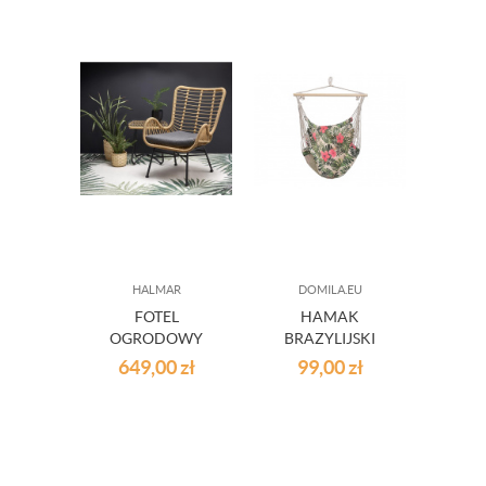
HALMAR
DOMILA.EU
FOTEL
HAMAK
WYGO
OGRODOWY
BRAZYLIJSKI
AC
IKARO
FOTEL KRZESŁO
649,00
zł
99,00
zł
25
WISZACE