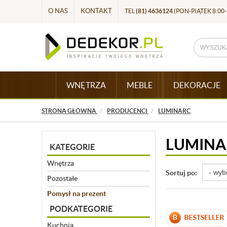
O NAS
KONTAKT
TEL
(81) 4636124
(PON-PIĄTEK 8.00-
WNĘTRZA
MEBLE
DEKORACJE
STRONA GŁÓWNA
PRODUCENCI
LUMINARC
LUMINA
KATEGORIE
Wnętrza
Sortuj po:
Pozostałe
Pomysł na prezent
PODKATEGORIE
Kuchnia