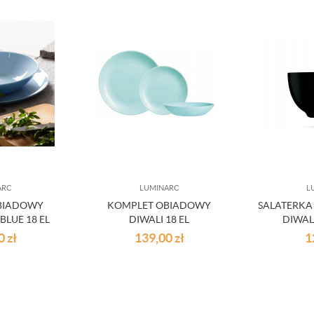
ARC
LUMINARC
L
BIADOWY
KOMPLET OBIADOWY
SALATERKA
BLUE 18 EL
DIWALI 18 EL
DIWAL
00
zł
139,00
zł
1