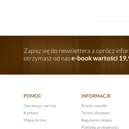
Zapisz się do newslettera a oprócz inf
e-book wartości 19,
otrzymasz od nas
POMOC
INFORMACJE
Gwrancja i zwroty
Koszty wysyłki
Kontakt
Termin dostawy
Mapa strony
Regulamin sklepu
Polityka prywatności