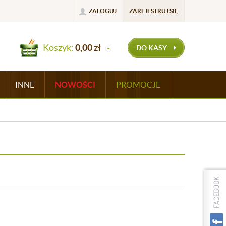
ZALOGUJ
ZAREJESTRUJ SIĘ
Koszyk:
0,00
zł
DO KASY
INNE
NOWOŚCI
PROMOCJE