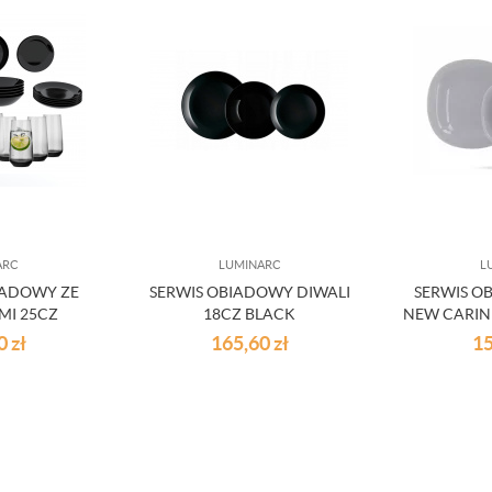
ARC
LUMINARC
L
IADOWY ZE
SERWIS OBIADOWY DIWALI
SERWIS O
MI 25CZ
18CZ BLACK
NEW CARIN
50
zł
165,60
zł
1