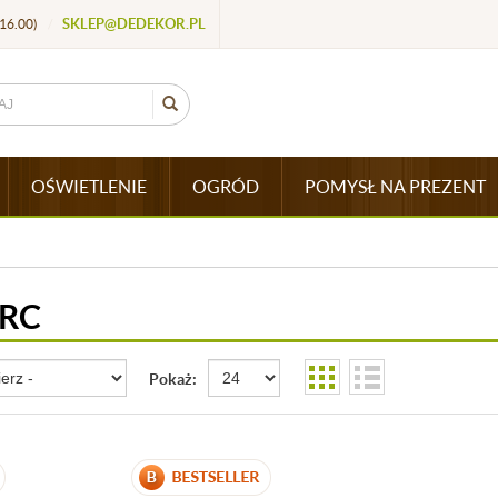
SKLEP@DEDEKOR.PL
16.00)
/
OŚWIETLENIE
OGRÓD
POMYSŁ NA PREZENT
RC
Pokaż: