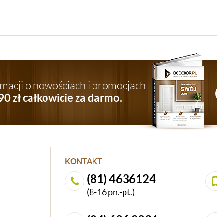
ormacji o nowościach i promocjach
90 zł całkowicie za darmo.
KONTAKT
(81) 4636124
(8-16 pn.-pt.)