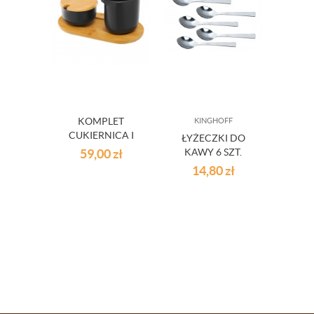
KOMPLET
KINGHOFF
A
CUKIERNICA I
ŁYŻECZKI DO
T
MLECZNIK NA
59,00
zł
KAWY 6 SZT.
POWŁ
PODSTAWIE
KINGHOFF
STI
14,80
zł
2
BAMBUSOWEJ
AM
CZARNY