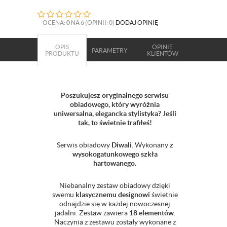
OCENA:
0
NA 6 (OPINII: 0)
DODAJ OPINIĘ
OPIS
OPINIE
PARAMETRY
PRODUKTU
KLIENTÓW
Poszukujesz oryginalnego serwisu
obiadowego, który wyróżnia
uniwersalna, elegancka stylistyka? Jeśli
tak, to świetnie trafiłeś!
Serwis obiadowy
Diwali
. Wykonany
z
wysokogatunkowego szkła
hartowanego.
Niebanalny zestaw obiadowy dzięki
swemu
klasycznemu designowi
świetnie
odnajdzie się w każdej nowoczesnej
jadalni. Zestaw zawiera
18 elementów
.
Naczynia z zestawu zostały wykonane z