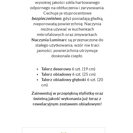
wysokiej jakości szkła hartowanego
odpornego na obtłuczenia i zarysowania.
Cechuje je stuprocentowe
bezpieczeństwo
, gdyż posiadają gładką,
nieporowatą powierzchnię. Naczynia
można używać w kuchenkach
mikrofalowych oraz zmywarkach.
Naczynia Luminarc
są przeznaczone do
stałego użytkowania, wzór nie traci
jasności, powierzchnia utrzymuje
doskonale ciepło.
Talerz deserowy
6 szt. (19 cm)
Talerz obiadowy
6 szt. (25 cm)
Talerz obiadowy głęboki
6 szt. (20
cm)
Zainwestuj w przepiękną stylistkę oraz
świetną jakość wykonania już teraz z
rewelacyjnym zestawem obiadowym!