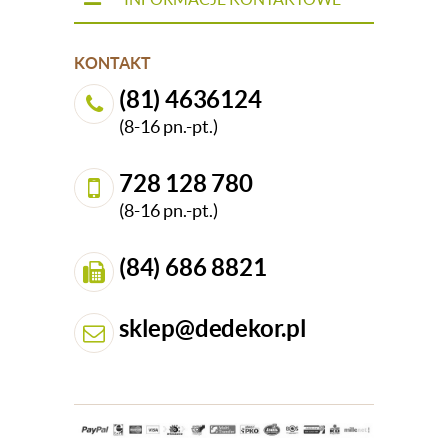
KONTAKT
(81) 4636124
(8-16 pn.-pt.)
728 128 780
(8-16 pn.-pt.)
(84) 686 8821
sklep@dedekor.pl