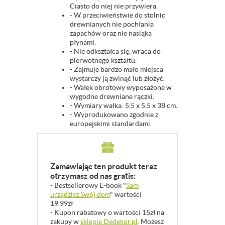
Ciasto do niej nie przywiera.
- W przeciwieństwie do stolnic
drewnianych nie pochłania
zapachów oraz nie nasiąka
płynami.
- Nie odkształca się, wraca do
pierwotnego kształtu.
- Zajmuje bardzo mało miejsca
wystarczy ją zwinąć lub złożyć.
- Wałek obrotowy wyposażone w
wygodne drewniane rączki.
- Wymiary wałka: 5,5 x 5,5 x 38 cm.
- Wyprodukowano zgodnie z
europejskimi standardami.
Zamawiając ten produkt teraz
otrzymasz od nas gratis:
- Bestsellerowy E-book "
Sam
urządzisz Swój dom
" wartości
19,99zł
- Kupon rabatowy o wartości 15zł na
zakupy w
sklepie Dedekor.pl
. Możesz