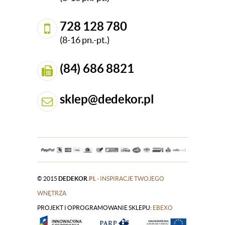
728 128 780
(8-16 pn.-pt.)
(84) 686 8821
sklep@dedekor.pl
© 2015
DEDEKOR
.PL
- INSPIRACJE TWOJEGO
WNĘTRZA
PROJEKT I OPROGRAMOWANIE SKLEPU:
|
EBEXO