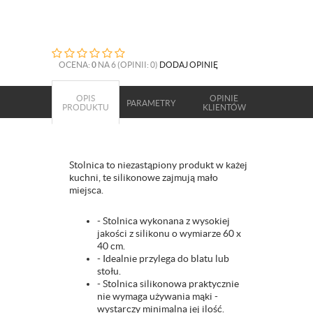
OCENA:
0
NA 6 (OPINII: 0)
DODAJ OPINIĘ
OPIS
OPINIE
PARAMETRY
PRODUKTU
KLIENTÓW
Stolnica to niezastąpiony produkt w każej
kuchni, te silikonowe zajmują mało
miejsca.
- Stolnica wykonana z wysokiej
jakości z silikonu o wymiarze 60 x
40 cm.
- Idealnie przylega do blatu lub
stołu.
- Stolnica silikonowa praktycznie
nie wymaga używania mąki -
wystarczy minimalna jej ilość.