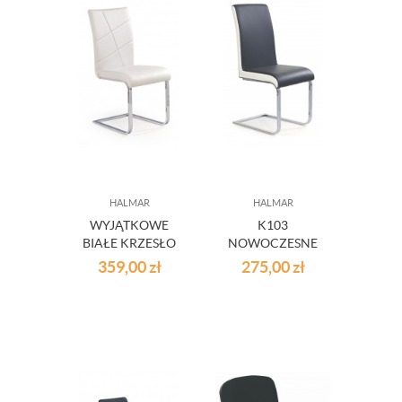
HALMAR
HALMAR
WYJĄTKOWE
K103
BIAŁE KRZESŁO
NOWOCZESNE
K108
KRZESŁO SZARO-
359,00
zł
275,00
zł
BIAŁE