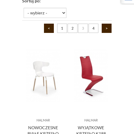
Sortuj po:
<
1
2
3
4
>
HALMAR
HALMAR
NOWOCZESNE
WYJĄTKOWE
BIAŁE KRZESŁO
KRZESŁO K188