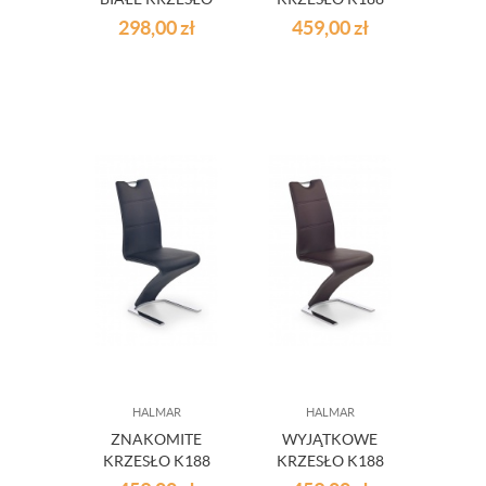
K189
CZERWONE
298,00
zł
459,00
zł
HALMAR
HALMAR
ZNAKOMITE
WYJĄTKOWE
KRZESŁO K188
KRZESŁO K188
CZARNE
BRĄZ