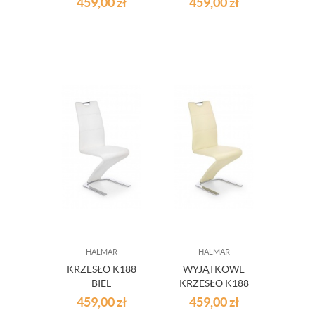
459,00
zł
459,00
zł
HALMAR
HALMAR
KRZESŁO K188
WYJĄTKOWE
BIEL
KRZESŁO K188
BEŻ
459,00
zł
459,00
zł