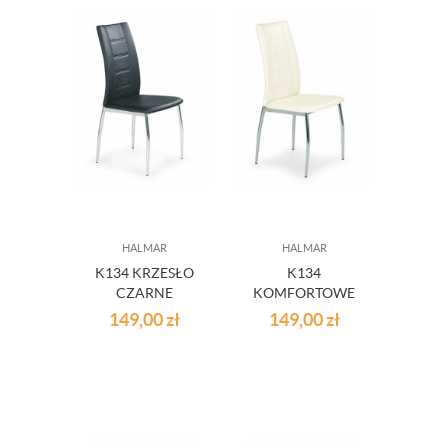
HALMAR
HALMAR
K134 KRZESŁO
K134
CZARNE
KOMFORTOWE
KRZESŁO BEŻ
149,00
zł
149,00
zł