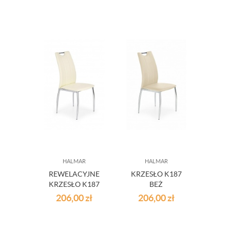
HALMAR
HALMAR
REWELACYJNE
KRZESŁO K187
KRZESŁO K187
BEŻ
BIEL
206,00
zł
206,00
zł