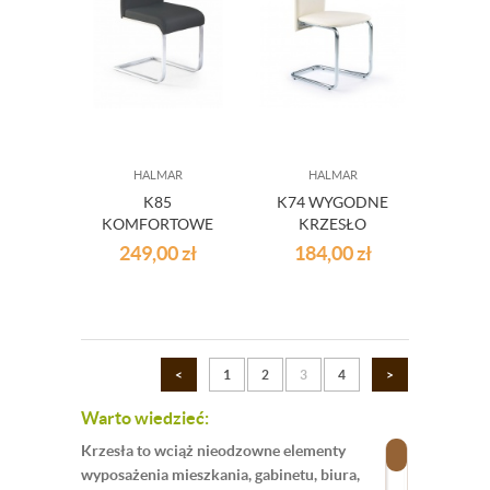
HALMAR
HALMAR
K85
K74 WYGODNE
KOMFORTOWE
KRZESŁO
CZARNE
KREMOWE
249,00
zł
184,00
zł
KRZESŁO
<
1
2
3
4
>
Warto wiedzieć:
Krzesła to wciąż nieodzowne elementy
wyposażenia mieszkania, gabinetu, biura,