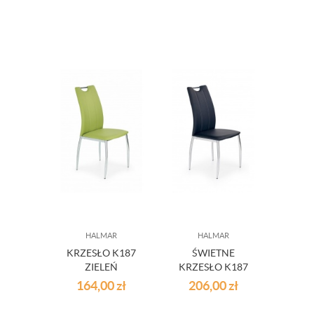
HALMAR
HALMAR
KRZESŁO K187
ŚWIETNE
ZIELEŃ
KRZESŁO K187
CZARNE
164,00
zł
206,00
zł