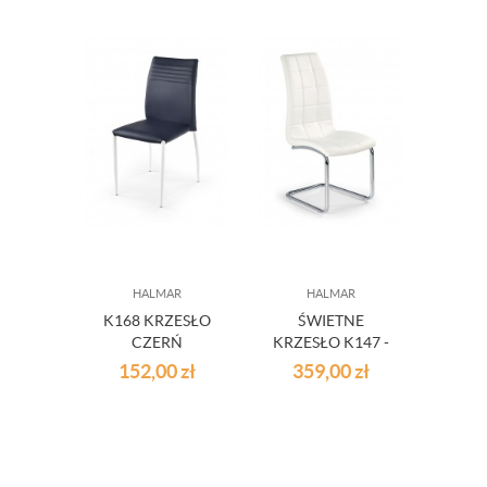
HALMAR
HALMAR
K168 KRZESŁO
ŚWIETNE
CZERŃ
KRZESŁO K147 -
KOLORY
152,00
zł
359,00
zł