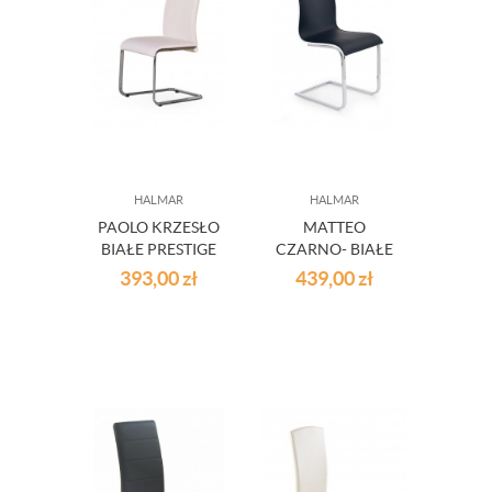
HALMAR
HALMAR
PAOLO KRZESŁO
MATTEO
BIAŁE PRESTIGE
CZARNO- BIAŁE
LINE
KRZESŁO
393,00
zł
439,00
zł
PRESTIGE LINE