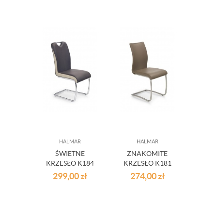
HALMAR
HALMAR
ŚWIETNE
ZNAKOMITE
KRZESŁO K184
KRZESŁO K181
CIEMNY
BEŻOWE
299,00
zł
274,00
zł
BRĄZ/CHAMPAGNE