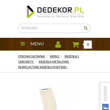
MENU
0
STRONA GŁÓWNA
MEBLE
KRZESŁA I
TABORETY
KRZESŁA METALOWE
REWELACYJNE KRZESŁO K187 BIEL