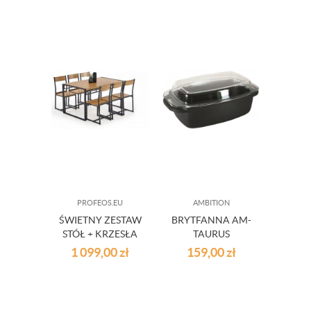
PROFEOS.EU
AMBITION
G
ŚWIETNY ZESTAW
BRYTFANNA AM-
SZK
STÓŁ + KRZESŁA
TAURUS
D
BELLA
KOLO
1 099,00
zł
159,00
zł
5