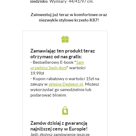
siedzisko
. Wymiary: 44/41/97 cm.
Zainwestuj już teraz w komfortowe oraz
niezwykle stylowe krzesło K87!
Zamawiając ten produkt teraz
otrzymasz od nas gratis:
- Bestsellerowy E-book "
Sam
urządzisz Swój dom
" wartości
19,99zł
- Kupon rabatowy o wartości 15zł na
zakupy w
sklepie Dedekor.pl
. Możesz
wykorzystać go samodzielnie lub
podarować bliskim.
Zamów dzisiaj z gwarancją
najniższej ceny w Europie!
Jeśli złożysz zamówienie jeszcze