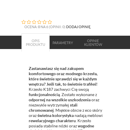
OCENA:
0
NA 6 (OPINII: 0)
DODAJ OPINIĘ
OPIS
OPINIE
PARAMETRY
PRODUKTU
KLIENTÓW
Zastanawiasz się nad zakupem
komfortowego oraz modnego krzesła,
które świetnie sprawdzi się w każdym
wnętrzu? Jeśli tak, to świetnie trafiłeś!
Krzesło K187 zachwyci Cię swoją
funkcjonalnością
. Zostało wykonane z
odpornej na wszelkie uszkodzenia
oraz
niezwykle wytrzymałej
stali
chromowanej
. Miękkie obicie z eco skóry
oraz
świetna kolorystyka
nadają meblowi
rewelacyjnego charakteru
. Krzesło
posiada stabilne nóżki oraz
wygodne