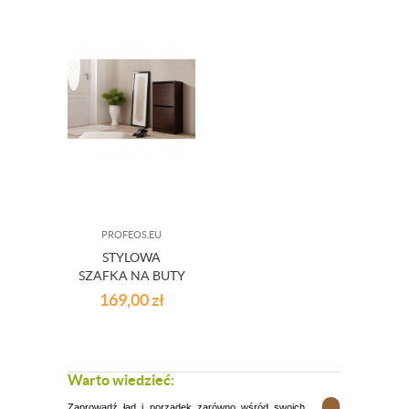
PROFEOS.EU
STYLOWA
SZAFKA NA BUTY
TANDRA - WENGE
169,00
zł
Warto wiedzieć:
Zaprowadź ład i porządek zarówno wśród swoich