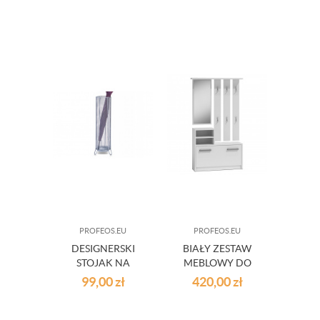
NA BUTY /
NA BUTY /
WENGE
SONOMA
PROFEOS.EU
PROFEOS.EU
DESIGNERSKI
BIAŁY ZESTAW
STOJAK NA
MEBLOWY DO
PARASOLE
PRZEDPOKOJU
99,00
zł
420,00
zł
PARASOLNIK
FOKSAL