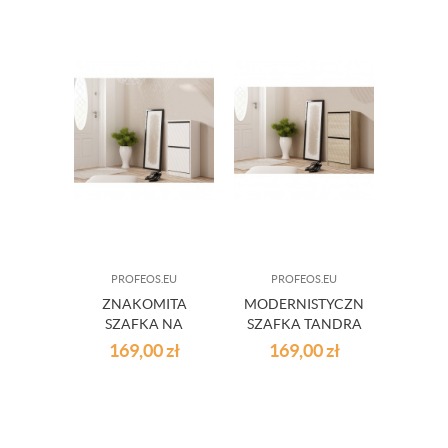
PROFEOS.EU
PROFEOS.EU
ZNAKOMITA
MODERNISTYCZNA
SZAFKA NA
SZAFKA TANDRA
OBUWIE TANDRA
- DĄB SONOMA
169,00
zł
169,00
zł
- BIAŁA