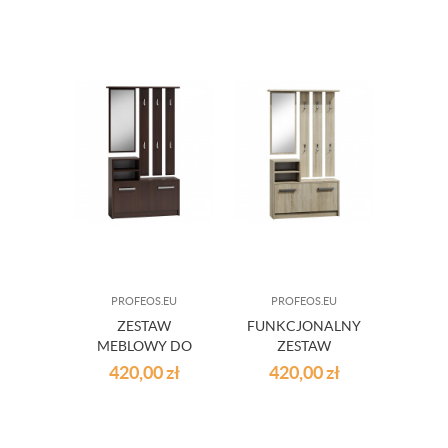
PROFEOS.EU
PROFEOS.EU
ZESTAW
FUNKCJONALNY
MEBLOWY DO
ZESTAW
PRZEDPOKOJU
MEBLOWY DO
420,00
zł
420,00
zł
FOKSAL - WENGE
PRZEDPOKOJU
FOKSAL - DĄB
SONOMA