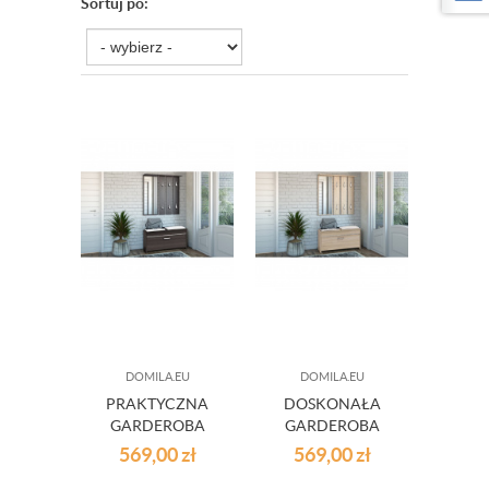
Sortuj po:
DOMILA.EU
DOMILA.EU
PRAKTYCZNA
DOSKONAŁA
GARDEROBA
GARDEROBA
ROMA WIESZAK
ROMA WIESZAK
569,00
zł
569,00
zł
LUSTRO SZAFKA
LUSTRO SZAFKA