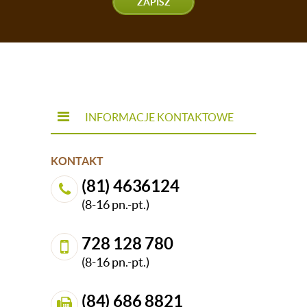
ZAPISZ
wykonano m.in. z wysokogatunkowej ekoskóry.
Takie połączenie materiałów to dla Ciebie gwarancja,
że
stojak, szafka, czy też półka na buty posłuży
w świetnej kondycji naprawdę długi
czas
. Sprawdź również naszą ofertę
puf i foteli
, które
będą doskonałym uzupełnieniem nowoczesnego
przedpokoju.
INFORMACJE KONTAKTOWE
KONTAKT
(81) 4636124
(8-16 pn.-pt.)
728 128 780
(8-16 pn.-pt.)
(84) 686 8821