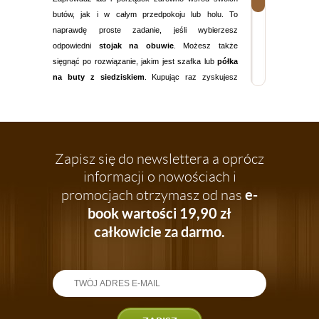
butów, jak i w całym przedpokoju lub holu. To
naprawdę proste zadanie, jeśli wybierzesz
odpowiedni
stojak na obuwie
. Możesz także
sięgnąć po rozwiązanie, jakim jest
szafka
lub
półka
na buty z siedziskiem
. Kupując raz zyskujesz
podwójnie - praktyczne miejsce na swoje buty i
siedzisko, które zapewni wygodę podczas
zakładania i zdejmowania obuwia.
Szafka, półka i stojak na buty do
każdego wnętrza
Zapisz się do newslettera a oprócz
informacji o nowościach i
Każdy nasz
stojak na obuwie
to idealna propozycja
e-
promocjach otrzymasz od nas
do Twojego przedpokoju, holu, czy też
innego, dowolnie wybranego wnętrza. Nowoczesny,
book wartości 19,90 zł
minimalistyczny design jest niezwykle uniwersalną
całkowicie za darmo.
propozycją. Bez trudu wybierzesz stojak, który
będzie idealnie pasował do wybranej aranżacji.
Proponujemy stojaki wykonane z solidnej
chromowanej stali, z litego drewna oraz z
wytrzymałych płyt laminowanych. Siedziska