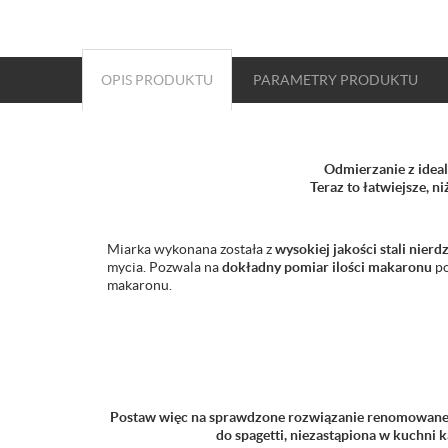
OPIS PRODUKTU
PARAMETRY
PRODUKTU
Odmierzanie z ideal
Teraz to łatwiejsze, ni
Miarka wykonana została z
wysokiej jakości stali nier
mycia. Pozwala na
dokładny pomiar ilości makaronu
po
makaronu.
Postaw więc na sprawdzone rozwiązanie renomowanej 
do spagetti, niezastąpiona w kuchni