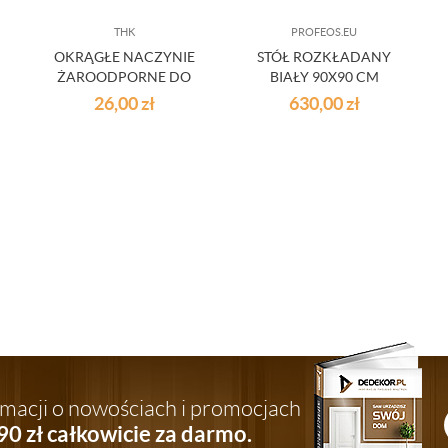
THK
PROFEOS.EU
OKRĄGŁE NACZYNIE
STÓŁ ROZKŁADANY
ŻAROODPORNE DO
BIAŁY 90X90 CM
TARTY ŚR.27
26,00
zł
630,00
zł
ormacji o nowościach i promocjach
90 zł całkowicie za darmo.