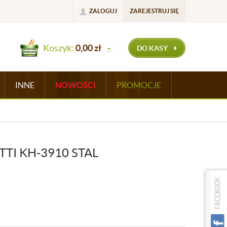
ZALOGUJ
ZAREJESTRUJ SIĘ
Koszyk:
0,00
zł
DO KASY
INNE
NOWOŚCI
PROMOCJE
TI KH-3910 STAL