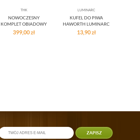
THK
LUMINARC
NOWOCZESNY
KUFEL DO PIWA
D
KOMPLET OBIADOWY
HAWORTH LUMINARC
CERAMIKA 18CZ
399,00
zł
13,90
zł
KERRA
ZAPISZ