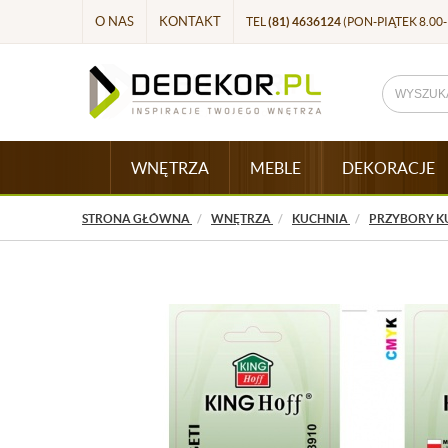
O NAS
KONTAKT
TEL
(81) 4636124
(PON-PIĄTEK 8.00-
WNĘTRZA
MEBLE
DEKORACJE
STRONA GŁÓWNA
WNĘTRZA
KUCHNIA
PRZYBORY K