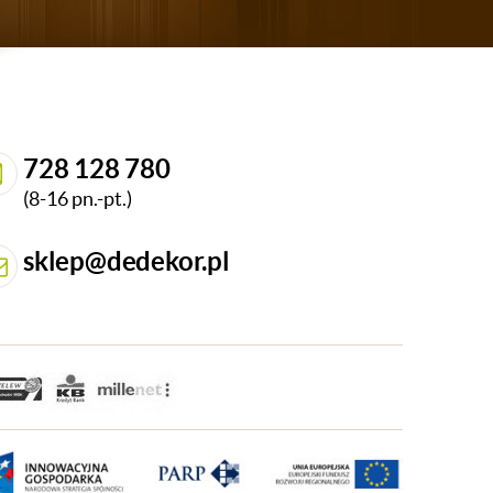
728 128 780
(8-16 pn.-pt.)
sklep@dedekor.pl