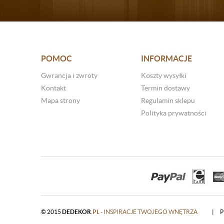
POMOC
INFORMACJE
Gwrancja i zwroty
Koszty wysyłki
Kontakt
Termin dostawy
Mapa strony
Regulamin sklepu
Polityka prywatności
© 2015
DEDEKOR
.PL
- INSPIRACJE TWOJEGO WNĘTRZA
|
P