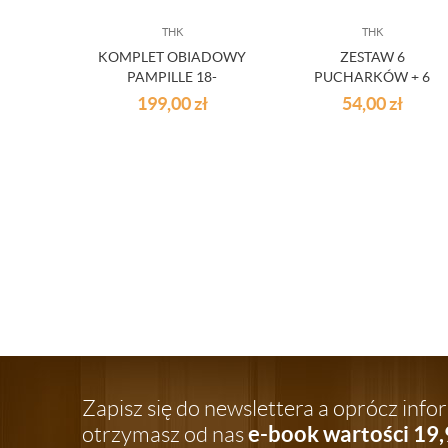
THK
THK
KOMPLET OBIADOWY
ZESTAW 6
PAMPILLE 18-
PUCHARKÓW + 6
ELEMENTOWY CZARNY
ŁYŻECZEK
199,00
zł
54,00
zł
LUMINARC
Zapisz się do newslettera a oprócz inf
e-book wartości 19,
otrzymasz od nas