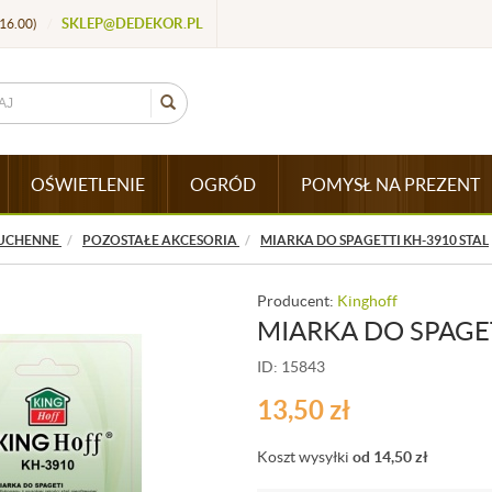
SKLEP@DEDEKOR.PL
16.00)
/
OŚWIETLENIE
OGRÓD
POMYSŁ NA PREZENT
UCHENNE
POZOSTAŁE AKCESORIA
MIARKA DO SPAGETTI KH-3910 STAL
Producent:
Kinghoff
MIARKA DO SPAGET
ID: 15843
13,50
zł
Koszt wysyłki
od 14,50
zł