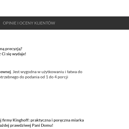
OPINIE
I OCENY
KLIENTÓW
ną precyzją?
ż Ci się wydaje!
dzewnej
. Jest wygodna w użytkowaniu i łatwa do
trzebnego do podania od 1 do 4 porcji
firmy Kinghoff: praktyczna i poręczna miarka
 każdej prawdziwej Pani Domu!