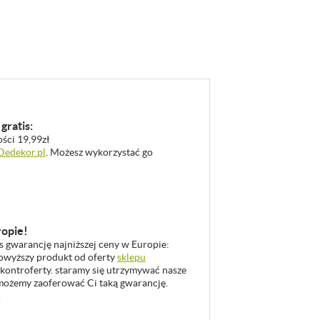
gratis:
ości 19,99zł
 Dedekor.pl
. Możesz wykorzystać go
ropie!
as gwarancję najniższej ceny w Europie:
 powyższy produkt od oferty
sklepu
 kontroferty. staramy się utrzymywać nasze
u możemy zaoferować Ci taką gwarancję.
.