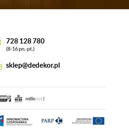
728 128 780
(8-16 pn.-pt.)
sklep@dedekor.pl