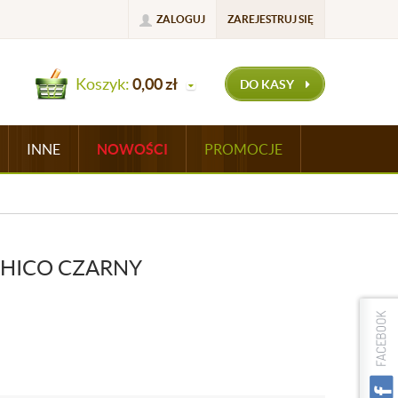
ZALOGUJ
ZAREJESTRUJ SIĘ
Koszyk:
0,00
zł
DO KASY
INNE
NOWOŚCI
PROMOCJE
CHICO CZARNY