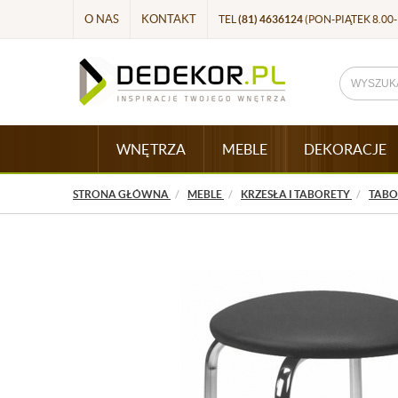
O NAS
KONTAKT
TEL
(81) 4636124
(PON-PIĄTEK 8.00-
WNĘTRZA
MEBLE
DEKORACJE
STRONA GŁÓWNA
MEBLE
KRZESŁA I TABORETY
TABO