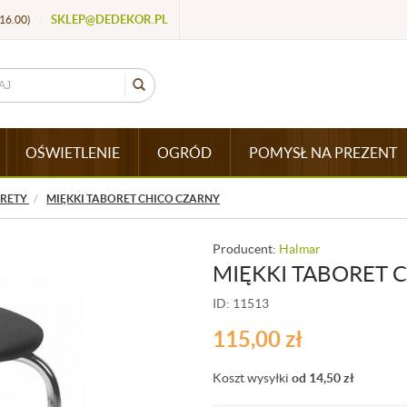
SKLEP@DEDEKOR.PL
16.00)
/
OŚWIETLENIE
OGRÓD
POMYSŁ NA PREZENT
RETY
MIĘKKI TABORET CHICO CZARNY
Producent:
Halmar
MIĘKKI TABORET 
ID: 11513
115,00
zł
Koszt wysyłki
od 14,50
zł