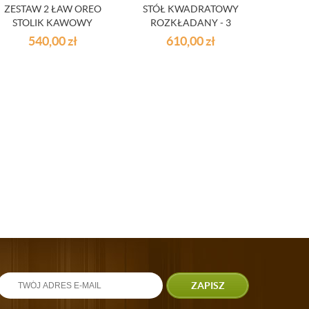
ZESTAW 2 ŁAW OREO
STÓŁ KWADRATOWY
SZ
STOLIK KAWOWY
ROZKŁADANY - 3
M
KOLORY
ANTR
540,00
zł
610,00
zł
ZAPISZ