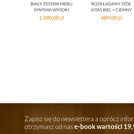
BIAŁY ZESTAW MEBLI
ROZKŁADANY STÓŁ
SYNTHIA WYSOKI
VITAS BIEL + CIEMNY
POŁYSK
ORZECH
1 390,00
zł
489,00
zł
Zapisz się do newslettera a oprócz inf
e-book wartości 19,
otrzymasz od nas