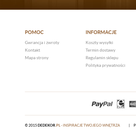
POMOC
INFORMACJE
Gwrancja i zwroty
Koszty wysyłki
Kontakt
Termin dostawy
Mapa strony
Regulamin sklepu
Polityka prywatności
© 2015
DEDEKOR
.PL
- INSPIRACJE TWOJEGO WNĘTRZA
|
P