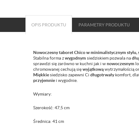
OPIS PRODUKTU
PARAMETRY
PRODUKTU
Nowoczesny taboret Chico w minimalistycznym stylu, 
Stabilna forma z
wygodnym
siedziskiem pozwala na
dłu
sprawdzi się zarówno w kuchni jak i w
nowoczesnym
lo
chromowanej cechują się
wyjątkową
wytrzymałością or
Miękkie
siedzisko zapewni Ci
długotrwały
komfort, dla
przyjemnie
i wygodnie.
Wymiary:
Szerokość: 47,5 cm
Średnica: 41 cm