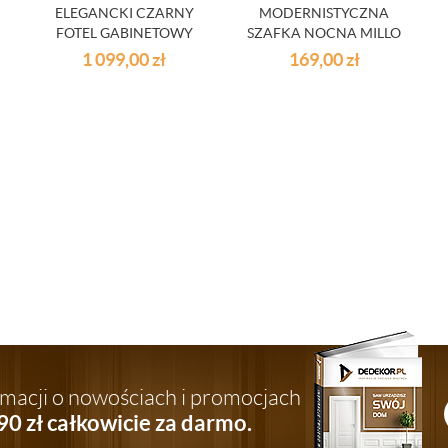
ELEGANCKI CZARNY
MODERNISTYCZNA
FOTEL GABINETOWY
SZAFKA NOCNA MILLO
TEKSAS
- DĄB SONOMA
1 099,00
zł
169,00
zł
ormacji o nowościach i promocjach
90 zł całkowicie za darmo.