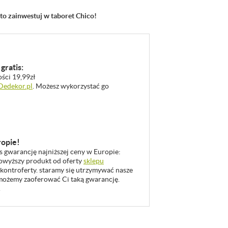
to zainwestuj w taboret Chico!
gratis:
ości 19,99zł
 Dedekor.pl
. Możesz wykorzystać go
ropie!
as gwarancję najniższej ceny w Europie:
 powyższy produkt od oferty
sklepu
 kontroferty. staramy się utrzymywać nasze
u możemy zaoferować Ci taką gwarancję.
.