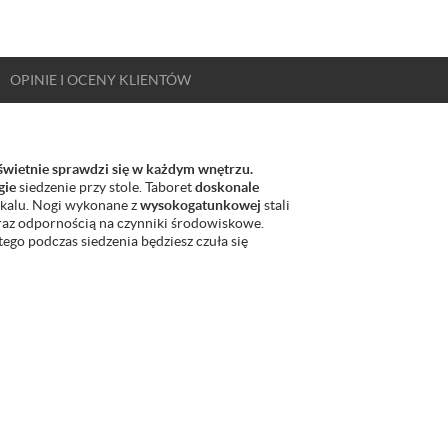
OPINIE
I OCENY
KLIENTÓW
świetnie sprawdzi się w każdym wnętrzu.
gie
siedzenie przy stole. Taboret
doskonale
kalu. Nogi wykonane z
wysokogatunkowej
stali
az odpornością na czynniki środowiskowe.
tego podczas siedzenia będziesz czuła się