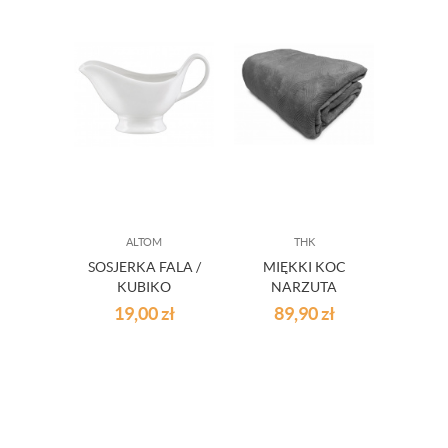
ALTOM
THK
PR
SOSJERKA FALA /
MIĘKKI KOC
T
KUBIKO
NARZUTA
DESER
200X220 POPIEL
CM 
19,00
zł
89,90
zł
8
BO