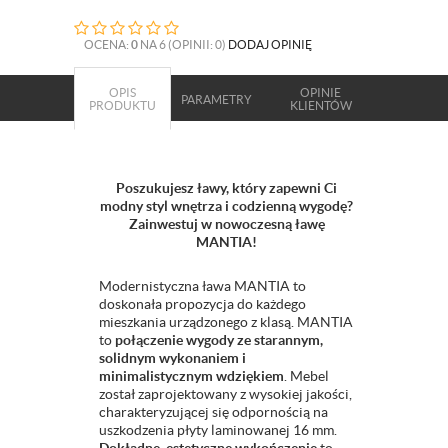
OCENA:
0
NA 6 (OPINII: 0)
DODAJ OPINIĘ
OPIS
OPINIE
PARAMETRY
PRODUKTU
KLIENTÓW
Poszukujesz ławy, który zapewni Ci
modny styl wnętrza i codzienną wygodę?
Zainwestuj w nowoczesną ławę
MANTIA!
Modernistyczna ława MANTIA to
doskonała propozycja do każdego
mieszkania urządzonego z klasą. MANTIA
to
połączenie wygody ze starannym,
solidnym wykonaniem i
minimalistycznym wdziękiem
. Mebel
został zaprojektowany z wysokiej jakości,
charakteryzującej się odpornością na
uszkodzenia płyty laminowanej 16 mm.