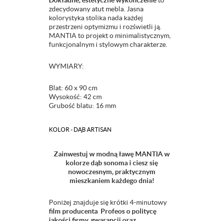
Dokładne, estetyczne wykończenie
to
zdecydowany atut mebla. Jasna
kolorystyka stolika nada każdej
przestrzeni optymizmu i rozświetli ją.
MANTIA to projekt o minimalistycznym,
funkcjonalnym i stylowym charakterze.
WYMIARY:
Blat: 60 x 90 cm
Wysokość: 42 cm
Grubość blatu: 16 mm
KOLOR -
DĄB ARTISAN
Zainwestuj w modną ławę MANTIA w
kolorze dąb sonoma i ciesz się
nowoczesnym, praktycznym
mieszkaniem każdego dnia!
Poniżej znajduje się krótki 4-minutowy
film producenta Profeos o politycę
jakości firmy, gwarancji oraz