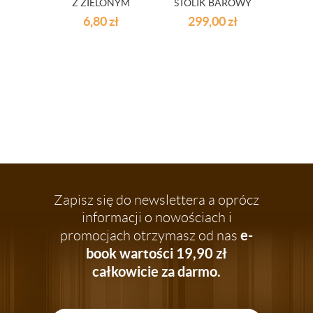
Z ZIELONYM
STOLIK BAROWY
KU
UCHWYTEM IWO
BAR 3 CZARNY
OC
6,80
zł
299,00
zł
3
300 ML
C
Zapisz się do newslettera a oprócz
informacji o nowościach i
e-
promocjach otrzymasz od nas
book wartości 19,90 zł
całkowicie za darmo.