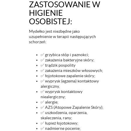
ZASTOSOWANIE W
HIGIENIE
OSOBISTEJ:
Mydełko jest niezbędne jako
uzupełnienie w terapii następujących
schorzeń:
✅ grzybica stóp i paznokci;
✅ zakażenia bakteryjne skóry;
✅ trądzik pospolity
✅ zakażenia mieszków włosowych;
✅ łojotokowe zapalenie skóry;
✅ wyprysk (egzema) kontaktowy
alergiczny,
✅ wyprysk kontaktowy
niealergiczny;
✅ alergie;
✅ AZS (Atopowe Zapalenie Skóry);
✅ uszkodzenia, oparzenia,
skaleczenia, rany;
✅ łupież łojotokowy;
✅ nadmierne pocenie;