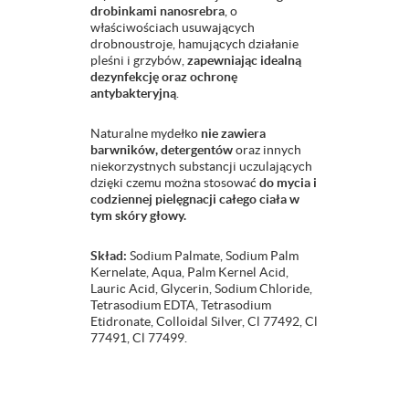
drobinkami nanosrebra
, o
właściwościach usuwających
drobnoustroje, hamujących działanie
pleśni i grzybów,
zapewniając idealną
dezynfekcję oraz ochronę
antybakteryjną
.
Naturalne mydełko
nie zawiera
barwników, detergentów
oraz innych
niekorzystnych substancji uczulających
dzięki czemu można stosować
do mycia i
codziennej pielęgnacji całego ciała w
tym skóry głowy.
Skład:
Sodium Palmate, Sodium Palm
Kernelate, Aqua, Palm Kernel Acid,
Lauric Acid, Glycerin, Sodium Chloride,
Tetrasodium EDTA, Tetrasodium
Etidronate, Colloidal Silver, Cl 77492, Cl
77491, Cl 77499.