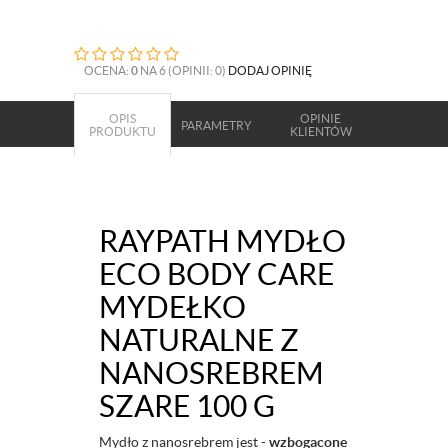
OCENA:
0
NA 6 (OPINII: 0)
DODAJ OPINIĘ
OPIS
OPINIE
PARAMETRY
PRODUKTU
KLIENTÓW
RAYPATH MYDŁO
ECO BODY CARE
MYDEŁKO
NATURALNE Z
NANOSREBREM
SZARE 100 G
Mydło z nanosrebrem jest -
wzbogacone