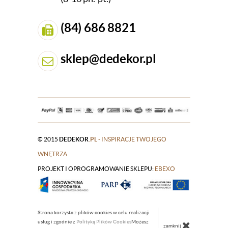
(84) 686 8821
sklep@dedekor.pl
© 2015
DEDEKOR
.PL
- INSPIRACJE TWOJEGO
WNĘTRZA
PROJEKT I OPROGRAMOWANIE SKLEPU:
|
EBEXO
Strona korzysta z plików cookies w celu realizacji
usług i zgodnie z
Polityką Plików Cookies
Możesz
zamknij