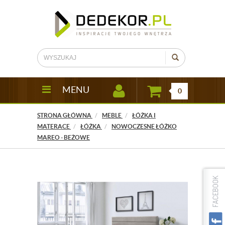
MENU
0
STRONA GŁÓWNA
MEBLE
ŁÓŻKA I
MATERACE
ŁÓŻKA
NOWOCZESNE ŁÓŻKO
MAREO - BEŻOWE