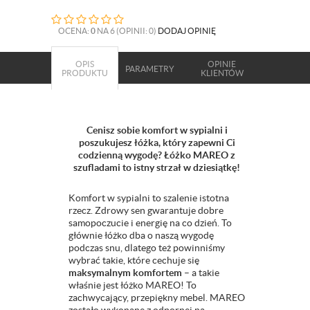
OCENA:
0
NA 6 (OPINII: 0)
DODAJ OPINIĘ
OPIS
OPINIE
PARAMETRY
PRODUKTU
KLIENTÓW
Cenisz sobie komfort w sypialni i
poszukujesz łóżka, który zapewni Ci
codzienną wygodę? Łóżko MAREO z
szufladami to istny strzał w dziesiątkę!
Komfort w sypialni to szalenie istotna
rzecz. Zdrowy sen gwarantuje dobre
samopoczucie i energię na co dzień. To
głównie łóżko dba o naszą wygodę
podczas snu, dlatego też powinniśmy
wybrać takie, które cechuje się
maksymalnym komfortem
– a takie
właśnie jest łóżko MAREO! To
zachwycający, przepiękny mebel. MAREO