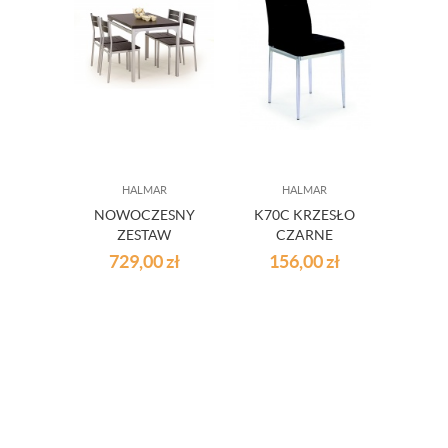
HALMAR
HALMAR
NOWOCZESNY
K70C KRZESŁO
K70C
ZESTAW
CZARNE
KRZES
STOLOWY
729,00
zł
156,00
zł
15
MALCOLM
WENGE