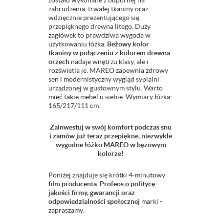
zostało wykonane z odpornej na
zabrudzenia, trwałej tkaniny oraz
wdzięcznie prezentującego się,
przepięknego drewna litego. Duży
zagłówek to prawdziwa wygoda w
użytkowaniu łóżka.
Beżowy kolor
tkaniny w połączeniu z kolorem drewna
orzech
nadaje wnętrzu klasy, ale i
rozświetla je. MAREO zapewnia zdrowy
sen i modernistyczny wygląd sypialni
urządzonej w gustownym stylu. Warto
mieć takie mebel u siebie. Wymiary łóżka:
165/217/111 cm.
Zainwestuj w swój komfort podczas snu
i zamów już teraz przepiękne, niezwykle
wygodne łóżko MAREO w bęzowym
kolorze!
Poniżej znajduje się krótki 4-minutowy
film producenta Profeos o politycę
jakości firmy, gwarancji oraz
odpowiedzialności społecznej
marki -
zapraszamy: