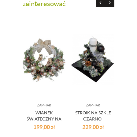
zainteresować
ZAM-TAR
ZAM-TAR
Z
WIANEK
STROIK NA SZKLE
S
ŚWIĄTECZNY NA
CZARNO-
ŚWIĄ
DRZWI Z SOWAMI
SREBRNY S46 +
ŚW
199,00
zł
229,00
zł
25
LED
RENIF