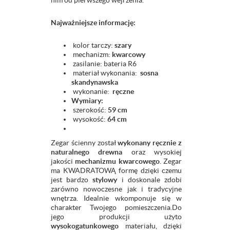
nim od pierwszego wejrzenia.
Najważniejsze informację:
kolor tarczy:
szary
mechanizm:
kwarcowy
zasilanie: bateria R6
materiał wykonania:
sosna
skandynawska
wykonanie:
ręczne
Wymiary:
szerokość:
59 cm
wysokość:
64 cm
Zegar ścienny został
wykonany ręcznie z
naturalnego drewna
oraz wysokiej
jakości
mechanizmu kwarcowego
. Zegar
ma KWADRATOWĄ formę dzięki czemu
jest bardzo
stylowy
i doskonale zdobi
zarówno nowoczesne jak i tradycyjne
wnętrza. Idealnie wkomponuje się w
charakter Twojego pomieszczenia.Do
jego produkcji użyto
wysokogatunkowego
materiału, dzięki