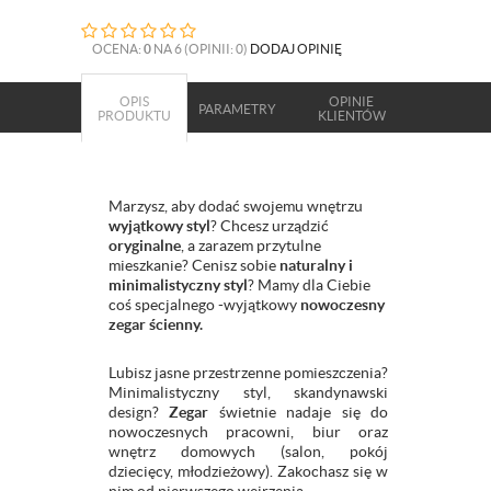
OCENA:
0
NA 6 (OPINII: 0)
DODAJ OPINIĘ
OPIS
OPINIE
PARAMETRY
PRODUKTU
KLIENTÓW
Marzysz, aby dodać swojemu wnętrzu
wyjątkowy styl
? Chcesz urządzić
oryginalne
, a zarazem przytulne
mieszkanie? Cenisz sobie
naturalny i
minimalistyczny styl
? Mamy dla Ciebie
coś specjalnego -wyjątkowy
nowoczesny
zegar ścienny.
Lubisz jasne przestrzenne pomieszczenia?
Minimalistyczny styl, skandynawski
design?
Zegar
świetnie nadaje się do
nowoczesnych pracowni, biur oraz
wnętrz domowych (salon, pokój
dziecięcy, młodzieżowy). Zakochasz się w