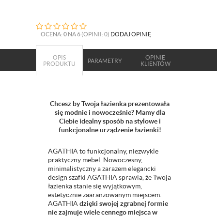
OCENA:
0
NA 6 (OPINII: 0)
DODAJ OPINIĘ
OPIS
OPINIE
PARAMETRY
PRODUKTU
KLIENTÓW
Chcesz by Twoja łazienka prezentowała
się modnie i nowocześnie? Mamy dla
Ciebie idealny sposób na stylowe i
funkcjonalne urządzenie łazienki!
AGATHIA to funkcjonalny, niezwykle
praktyczny mebel. Nowoczesny,
minimalistyczny a zarazem elegancki
design szafki AGATHIA sprawia, że Twoja
łazienka stanie się wyjątkowym,
estetycznie zaaranżowanym miejscem.
AGATHIA
dzięki swojej zgrabnej formie
nie zajmuje wiele cennego miejsca w