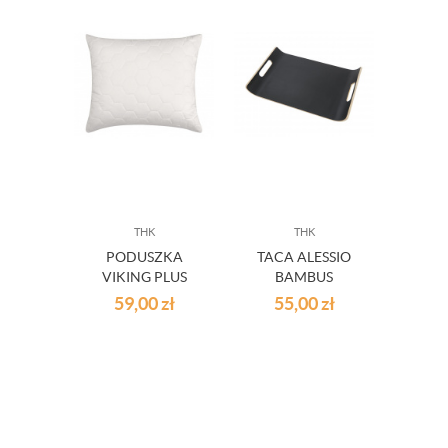
THK
THK
A
PODUSZKA
TACA ALESSIO
K
VIKING PLUS
BAMBUS
SAL
ECRU WYM.
40.5X28X4CM
PO
59,00
zł
55,00
zł
1
70X80 CM