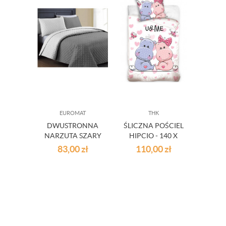
EUROMAT
THK
DWUSTRONNA
ŚLICZNA POŚCIEL
PAST
NARZUTA SZARY
HIPCIO - 140 X
MIK
- CIEMNO SZARY
200 CM
1
83,00
zł
110,00
zł
3
220X240
4
Najniższ
przed o