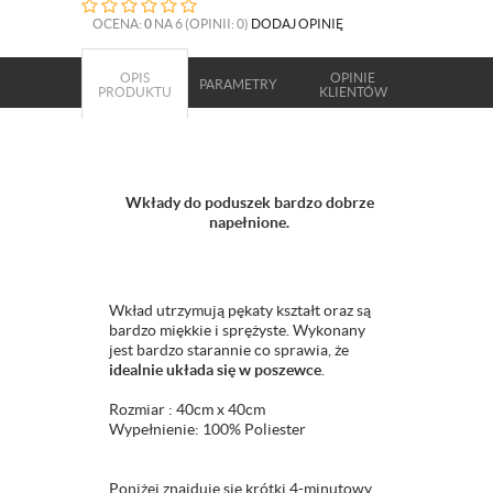
OCENA:
0
NA 6 (OPINII: 0)
DODAJ OPINIĘ
OPIS
OPINIE
PARAMETRY
PRODUKTU
KLIENTÓW
Wkłady do poduszek bardzo dobrze
napełnione.
Wkład utrzymują pękaty kształt oraz są
bardzo miękkie i sprężyste. Wykonany
jest bardzo starannie co sprawia, że
idealnie układa się w poszewce
.
Rozmiar : 40cm x 40cm
Wypełnienie: 100% Poliester
Poniżej znajduje się krótki 4-minutowy