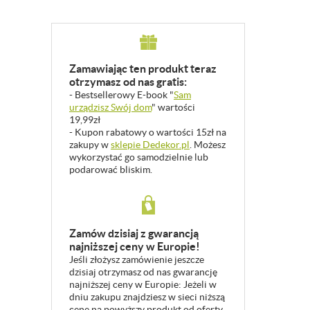
Zamawiając ten produkt teraz
otrzymasz od nas gratis:
- Bestsellerowy E-book "
Sam
urządzisz Swój dom
" wartości
19,99zł
- Kupon rabatowy o wartości 15zł na
zakupy w
sklepie Dedekor.pl
. Możesz
wykorzystać go samodzielnie lub
podarować bliskim.
Zamów dzisiaj z gwarancją
najniższej ceny w Europie!
Jeśli złożysz zamówienie jeszcze
dzisiaj otrzymasz od nas gwarancję
najniższej ceny w Europie: Jeżeli w
dniu zakupu znajdziesz w sieci niższą
cenę na powyższy produkt od oferty