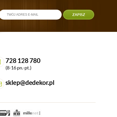
ZAPISZ
728 128 780
(8-16 pn.-pt.)
sklep@dedekor.pl