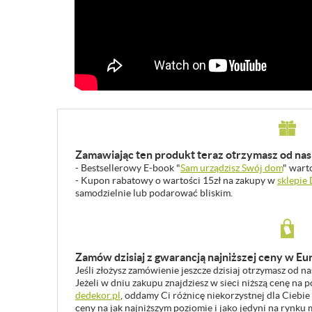
Zamawiając ten produkt teraz otrzymasz od nas 
- Bestsellerowy E-book "
Sam urządzisz Swój dom
" wart
- Kupon rabatowy o wartości 15zł na zakupy w
sklepie
samodzielnie lub podarować bliskim.
Zamów dzisiaj z gwarancją najniższej ceny w Eu
Jeśli złożysz zamówienie jeszcze dzisiaj otrzymasz od n
Jeżeli w dniu zakupu znajdziesz w sieci niższą cenę na
dedekor.pl
, oddamy Ci różnicę niekorzystnej dla Ciebie
ceny na jak najniższym poziomie i jako jedyni na rynk