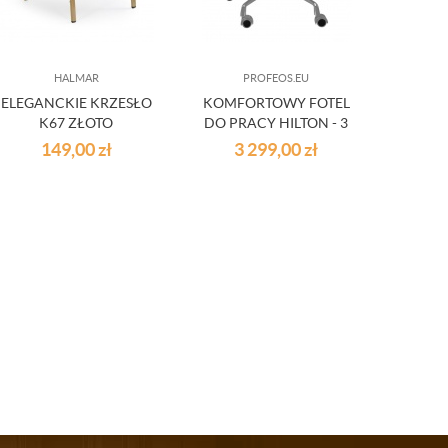
HALMAR
PROFEOS.EU
ELEGANCKIE KRZESŁO
KOMFORTOWY FOTEL
FOT
K67 ZŁOTO
DO PRACY HILTON - 3
DIN
KOLORY
149,00
zł
3 299,00
zł