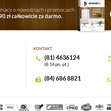
ormacji o nowościach i promocjach
90 zł całkowicie za darmo.
KONTAKT
(81) 4636124
(8-16 pn.-pt.)
(84) 686 8821