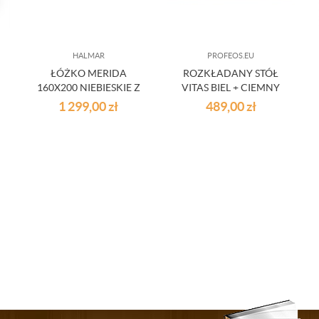
HALMAR
PROFEOS.EU
ŁÓŻKO MERIDA
ROZKŁADANY STÓŁ
160X200 NIEBIESKIE Z
VITAS BIEL + CIEMNY
SZUFLADĄ
ORZECH
1 299,00
zł
489,00
zł