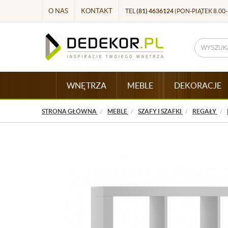
O NAS
KONTAKT
TEL
(81) 4636124
(PON-PIĄTEK 8.00-
WNĘTRZA
MEBLE
DEKORACJE
STRONA GŁÓWNA
MEBLE
SZAFY I SZAFKI
REGAŁY