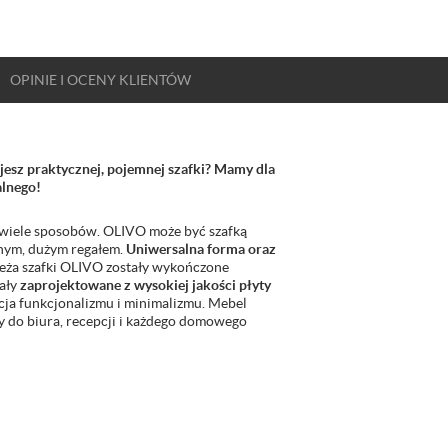
OPINIE
I OCENY
KLIENTÓW
esz praktycznej, pojemnej szafki? Mamy dla
alnego!
 wiele sposobów. OLIVO może być szafką
snym, dużym regałem.
Uniwersalna forma oraz
zeża szafki OLIVO zostały wykończone
ały
zaprojektowane z wysokiej jakości płyty
cja funkcjonalizmu i minimalizmu. Mebel
y do biura, recepcji i każdego domowego