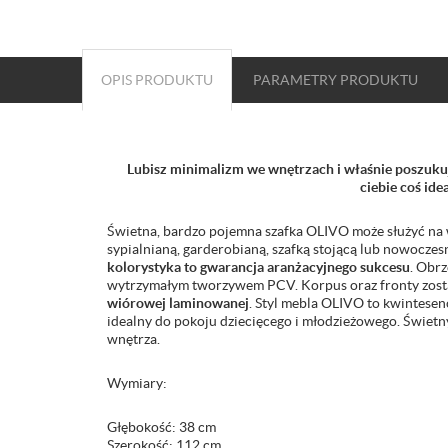
OPIS PRODUKTU
PARAMETRY
PRODUKTU
Lubisz minimalizm we wnętrzach i właśnie poszukuj
ciebie coś ide
Świetna, bardzo pojemna szafka OLIVO może służyć na
sypialnianą, garderobianą, szafką stojącą lub nowocze
kolorystyka to gwarancja aranżacyjnego sukcesu
. Obr
wytrzymałym tworzywem PCV. Korpus oraz fronty zost
wiórowej laminowanej
. Styl mebla OLIVO to kwintesen
idealny do pokoju dziecięcego i młodzieżowego. Świetn
wnętrza.
Wymiary:
Głębokość: 38 cm
Szerokość: 112 cm