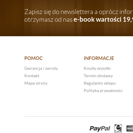
Zapisz się do newslettera a oprócz inf
e-book wartości 19,
otrzymasz od nas
POMOC
INFORMACJE
Gwrancja i zwroty
Koszty wysyłki
Kontakt
Termin dostawy
Mapa strony
Regulamin sklepu
Polityka prywatności