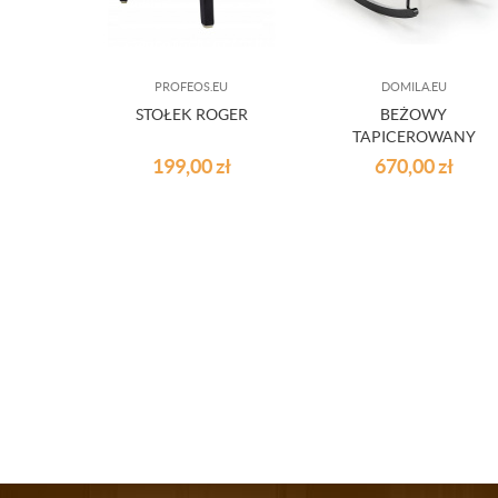
PROFEOS.EU
DOMILA.EU
STOŁEK ROGER
BEŻOWY
TAPICEROWANY
PIKOWANY FOTEL
199,00
zł
670,00
zł
BUJANY