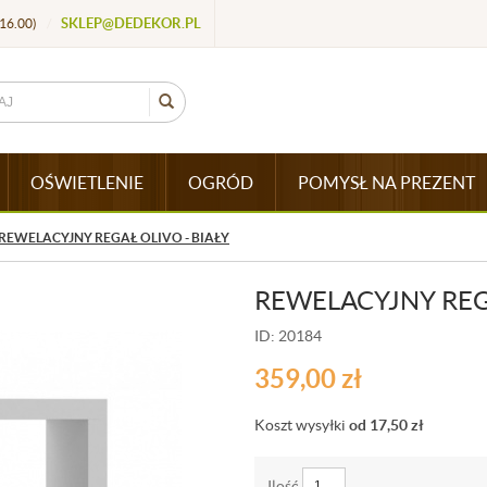
SKLEP@DEDEKOR.PL
16.00)
/
OŚWIETLENIE
OGRÓD
POMYSŁ NA PREZENT
REWELACYJNY REGAŁ OLIVO - BIAŁY
REWELACYJNY REGA
ID: 20184
359,00
zł
Koszt wysyłki
od 17,50
zł
Ilość