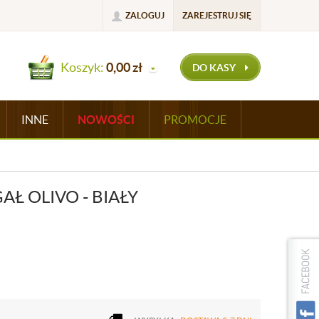
ZALOGUJ
ZAREJESTRUJ SIĘ
Koszyk:
0,00
zł
DO KASY
INNE
NOWOŚCI
PROMOCJE
Ł OLIVO - BIAŁY