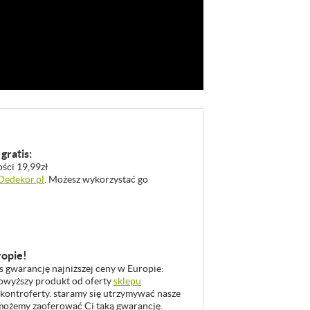
gratis:
ości 19,99zł
 Dedekor.pl
. Możesz wykorzystać go
ropie!
as gwarancję najniższej ceny w Europie:
 powyższy produkt od oferty
sklepu
 kontroferty. staramy się utrzymywać nasze
u możemy zaoferować Ci taką gwarancję.