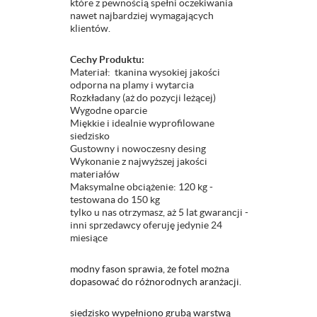
które z pewnością spełni oczekiwania
nawet najbardziej wymagających
klientów.
Cechy Produktu:
Materiał: tkanina wysokiej jakości
odporna na plamy i wytarcia
Rozkładany (aż do pozycji leżącej)
Wygodne oparcie
Miękkie i idealnie wyprofilowane
siedzisko
Gustowny i nowoczesny desing
Wykonanie z najwyższej jakości
materiałów
Maksymalne obciążenie: 120 kg -
testowana do 150 kg
tylko u nas otrzymasz, aż 5 lat gwarancji -
inni sprzedawcy oferuję jedynie 24
miesiące
modny fason sprawia, że fotel można
dopasować do różnorodnych aranżacji.
siedzisko wypełniono grubą warstwą