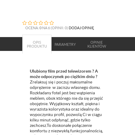
OCENA:
0
NA 6 (OPINII: 0)
DODAJ OPINIĘ
OPIS
OPINIE
PARAMETRY
PRODUKTU
KLIENTÓW
Ulubiony film przed telewizorem ? A
może odpoczynek po ciężkim dniu ?
Zrelaksuj się i poczuj maksymalne
odprężenie w zaciszu własnego domu.
Rozkładany fotel jest bez wątpienia
meblem, obok którego nie da się przejść
obojętnie. Wyjątkowy kształt, piękna i
wyrazista kolorystyka oraz idealny do
wypoczynku profil, pozwolą Ci w ciągu
kilku minut odpłynąć, gdzie tylko
zechcesz.To doskonałe połączenie
komfortu z niezwykłą funkcjonalnością,