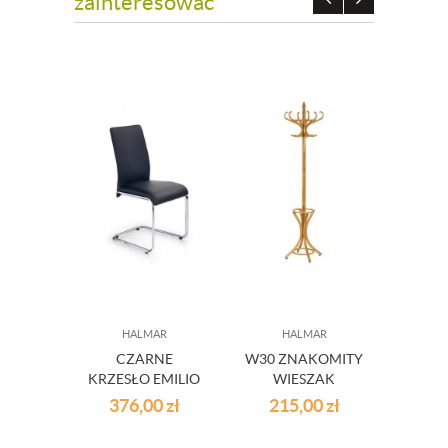
zainteresować
HALMAR
HALMAR
CZARNE
W30 ZNAKOMITY
NOW
KRZESŁO EMILIO
WIESZAK
Z
STOJĄCY OLCHA
S
376,00
zł
215,00
zł
72
M