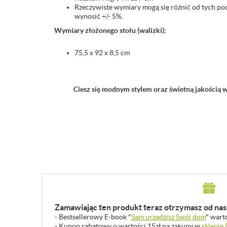
Rzeczywiste wymiary mogą się różnić od tych po
wynosić +/- 5%.
Wymiary złożonego stołu (walizki):
75,5 x 92 x 8,5 cm
Ciesz się modnym stylem oraz świetną jakością 
Zamawiając ten produkt teraz otrzymasz od nas 
- Bestsellerowy E-book "
Sam urządzisz Swój dom
" wart
- Kupon rabatowy o wartości 15zł na zakupy w
sklepie