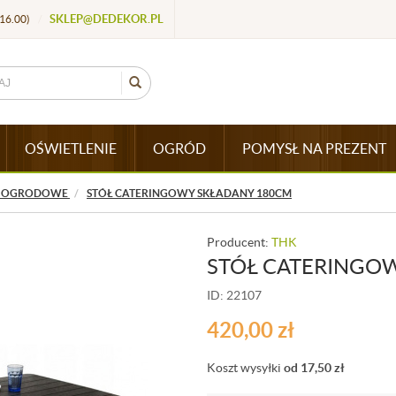
SKLEP@DEDEKOR.PL
16.00)
/
OŚWIETLENIE
OGRÓD
POMYSŁ NA PREZENT
Y OGRODOWE
STÓŁ CATERINGOWY SKŁADANY 180CM
Producent:
THK
STÓŁ CATERINGO
ID: 22107
420,00
zł
Koszt wysyłki
od 17,50
zł