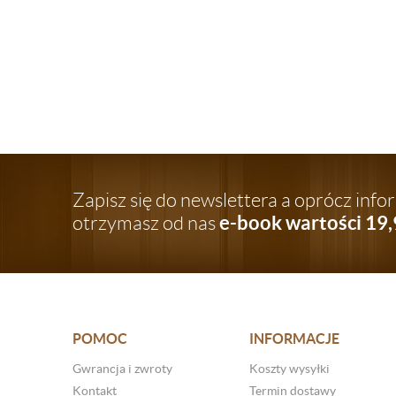
Zapisz się do newslettera a oprócz inf
e-book wartości 19,
otrzymasz od nas
POMOC
INFORMACJE
Gwrancja i zwroty
Koszty wysyłki
Kontakt
Termin dostawy