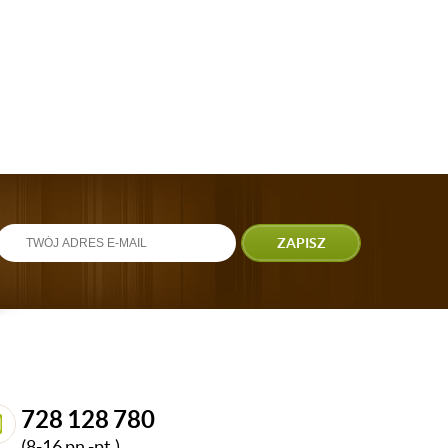
ZAPISZ
728 128 780
(8-16 pn.-pt.)