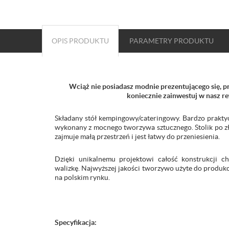
OPIS PRODUKTU
PARAMETRY
PRODUKTU
Wciąż nie posiadasz modnie prezentującego się, pr
koniecznie zainwestuj w nasz r
Składany stół kempingowy/cateringowy. Bardzo praktycz
wykonany z mocnego tworzywa sztucznego. Stolik po zł
zajmuje małą przestrzeń i jest łatwy do przeniesienia.
Dzięki unikalnemu projektowi całość konstrukcji c
walizkę. Najwyższej jakości tworzywo użyte do produkc
na polskim rynku.
Specyfikacja: