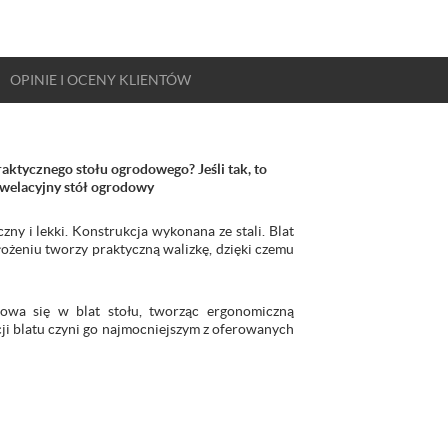
OPINIE
I OCENY
KLIENTÓW
aktycznego stołu ogrodowego? Jeśli tak, to
ewelacyjny stół ogrodowy
ny i lekki. Konstrukcja wykonana ze stali. Blat
ożeniu tworzy praktyczną walizkę, dzięki czemu
howa się w blat stołu, tworząc ergonomiczną
ji blatu czyni go najmocniejszym z oferowanych