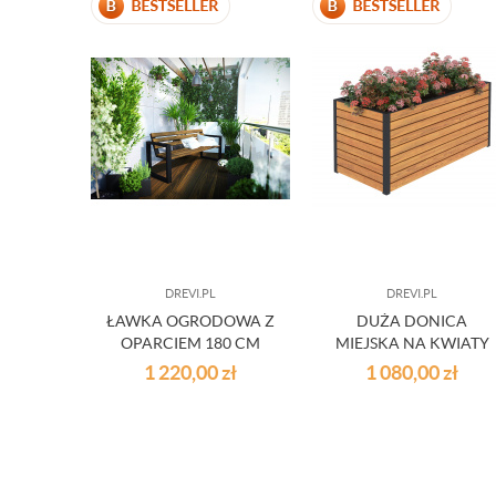
DREVI.PL
DREVI.PL
ŁAWKA OGRODOWA Z
DUŻA DONICA
OPARCIEM 180 CM
MIEJSKA NA KWIATY
1 220,00
zł
1 080,00
zł