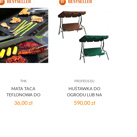
KOMP
THK
PROFEOS.EU
PL
MATA TACA
HUŚTAWKA DO
STO
TEFLONOWA DO
OGRODU LUB NA
PIEKARNIKA NA GRILLA
TARAS - KOLORY
36,00
zł
590,00
zł