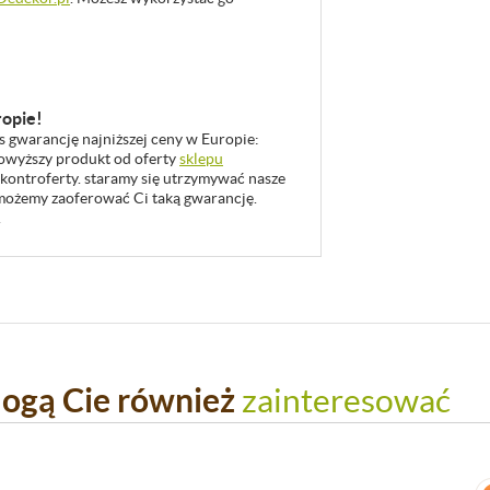
ropie!
as gwarancję najniższej ceny w Europie:
 powyższy produkt od oferty
sklepu
 kontroferty. staramy się utrzymywać nasze
u możemy zaoferować Ci taką gwarancję.
.
ogą Cie również
zainteresować