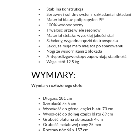
Stabilna konstrukcja
Sprawny i solidny system rozkładania i składani
Materiał blatu: polipropylen PP
100% wodoodporny
Trwałość przez wiele sezonów
Materiał stelaża: wysokiej jakości stal
Składany, wygodne rączki do transportu
Lekki, zajmuje mało miejsca po spakowaniu
Nogi ze wspornikami z blokadą
Antypoślizgowe stopy zapewniają stabilność
Waga: stół 12,5 kg
WYMIARY:
Wymiary rozłożonego stołu
:
Długość 181 cm
Szerokość 75,5 cm
Wysokość do górnej części blatu 73 cm
Wysokość do dolnej części blatu 69 cm
Grubość blatu na obrzeżach 4 cm
Grubość metalowej ramy 25 mm
Rozstaw nóg 64 x 157 cm