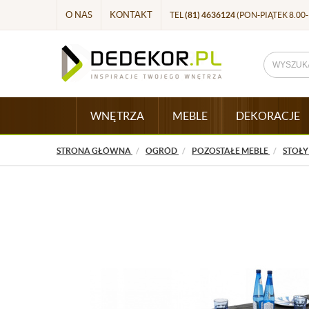
O NAS
KONTAKT
TEL
(81) 4636124
(PON-PIĄTEK 8.00-
WNĘTRZA
MEBLE
DEKORACJE
STRONA GŁÓWNA
OGRÓD
POZOSTAŁE MEBLE
STOŁ