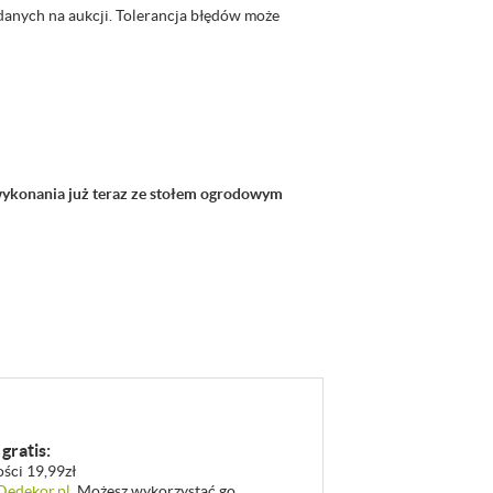
danych na aukcji. Tolerancja błędów może
wykonania już teraz ze stołem ogrodowym
gratis:
ości 19,99zł
 Dedekor.pl
. Możesz wykorzystać go