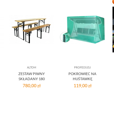
ALTOM
PROFEOS.EU
ZESTAW PIWNY
POKROWIEC NA
SKŁADANY 180
HUŚTAWKĘ
OGRODOWĄ
780,00
zł
119,00
zł