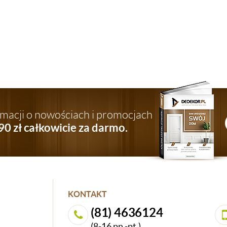
ormacji o nowościach i promocjach
90 zł całkowicie za darmo.
KONTAKT
(81) 4636124
(8-16 pn.-pt.)