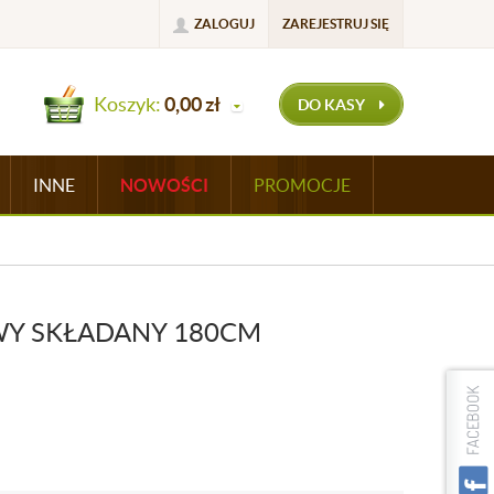
ZALOGUJ
ZAREJESTRUJ SIĘ
Koszyk:
0,00
zł
DO KASY
INNE
NOWOŚCI
PROMOCJE
WY SKŁADANY 180CM