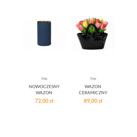
THK
THK
NOWOCZESNY
WAZON
DE
WAZON
CERAMICZNY
ŚWIĄT
GRANATOWY
TOREBKA
72,00
zł
89,00
zł
20
CZARNA ZE
ZŁOTĄ KOKARDĄ