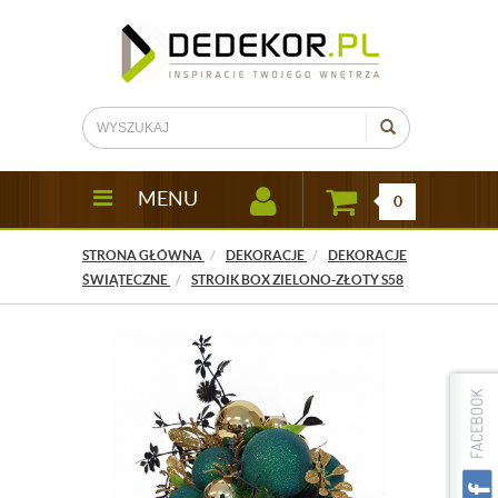
MENU
0
STRONA GŁÓWNA
DEKORACJE
DEKORACJE
ŚWIĄTECZNE
STROIK BOX ZIELONO-ZŁOTY S58