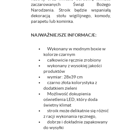
zaczarowanych Świąt Bożego
Narodzenia. Stroik będzie wspaniałą
dekoracją stołu wigilijnego, komody,
parapetu lub kominka.
NAJWAŻNIEJSZE INFORMACJE:
Wykonany w modnym boxie w
kolorze czarnym
całkowicie ręcznie zrobiony
wykonany z wysokiej jakości
produktów
wymiar: 28x39 cm
czarno złota kolorystyka z
dodatkiem zieleni
Możliwość dokupienia
oświetlenia LED, który doda
świetny klimat
stroik może delikatnie się różnić
z racji wykonania ręcznego,
dobrze i dokładnie zapakowany
do wysyłki