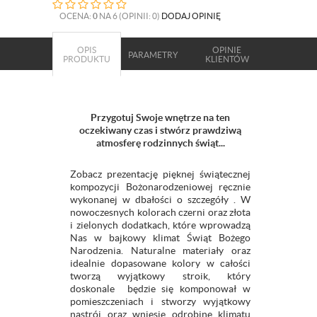
OCENA:
0
NA 6 (OPINII: 0)
DODAJ OPINIĘ
OPIS
OPINIE
PARAMETRY
PRODUKTU
KLIENTÓW
Przygotuj Swoje wnętrze na ten
oczekiwany czas i stwórz prawdziwą
atmosferę rodzinnych świąt...
Zobacz prezentację pięknej świątecznej
kompozycji Bożonarodzeniowej ręcznie
wykonanej w dbałości o szczegóły . W
nowoczesnych kolorach czerni oraz złota
i zielonych dodatkach, które wprowadzą
Nas w bajkowy klimat Świąt Bożego
Narodzenia. Naturalne materiały oraz
idealnie dopasowane kolory w całości
tworzą wyjątkowy stroik, który
doskonale będzie się komponował w
pomieszczeniach i stworzy wyjątkowy
nastrój oraz wniesie odrobinę klimatu