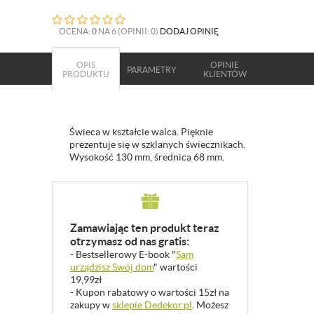
OCENA:
0
NA 6 (OPINII: 0)
DODAJ OPINIĘ
OPIS
OPINIE
PARAMETRY
PRODUKTU
KLIENTÓW
Świeca w kształcie walca. Pięknie
prezentuje się w szklanych świecznikach.
Wysokość 130 mm, średnica 68 mm.
Zamawiając ten produkt teraz
otrzymasz od nas gratis:
- Bestsellerowy E-book "
Sam
urządzisz Swój dom
" wartości
19,99zł
- Kupon rabatowy o wartości 15zł na
zakupy w
sklepie Dedekor.pl
. Możesz