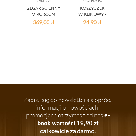
ZAM-TAR
PROFEOS.EU
PR
ZEGAR ŚCIENNY
KOSZYCZEK
S
VIRO 60CM
WIKLINOWY -
KOS
BIAŁY Z BIAŁĄ
WI
369,00
zł
24,90
zł
3
WYŚCIÓŁKĄ
RĘCZ
Zapisz się do newslettera a oprócz
informacji o nowościach i
e-
promocjach otrzymasz od nas
book wartości 19,90 zł
całkowicie za darmo.