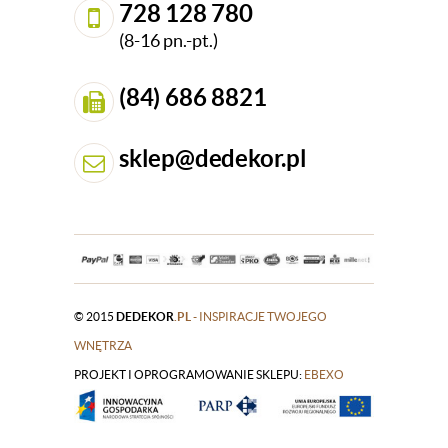
728 128 780
(8-16 pn.-pt.)
(84) 686 8821
sklep@dedekor.pl
© 2015
DEDEKOR
.PL
- INSPIRACJE TWOJEGO
WNĘTRZA
PROJEKT I OPROGRAMOWANIE SKLEPU:
|
EBEXO