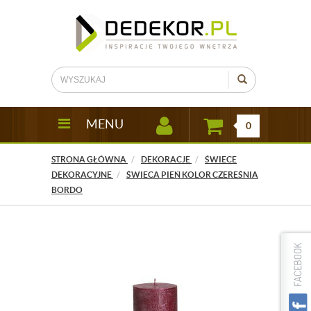
MENU
0
STRONA GŁÓWNA
DEKORACJE
ŚWIECE
DEKORACYJNE
ŚWIECA PIEŃ KOLOR CZEREŚNIA
BORDO