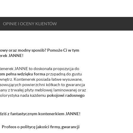
OPINIE
I OCENY
KLIENTÓW
rtowy oraz modny sposób? Pomoże Ci w tym
nerek JANNE!
ntenerek JANNE to doskonała propozycja do
zem pełna wdzięku forma
przypadną do gustu
 wnętrz. Kontenerek posiada łatwe wysuwane,
sowujących powierzchni kółkach to gwarancja
any z trwałej płyty meblowej laminowanej oraz
kolorystyka nada każdemu
pokojowi radosnego
 dziś z fantastycznym kontenerkiem JANNE!
 Profeos o politycę jakości firmy, gwarancji
: