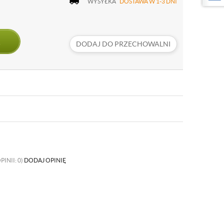
WYSYŁKA
DOSTAWA W 1-3 DNI
DODAJ DO PRZECHOWALNI
PINII: 0)
DODAJ OPINIĘ