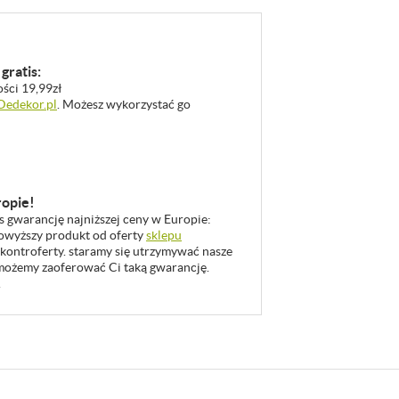
gratis:
ości 19,99zł
 Dedekor.pl
. Możesz wykorzystać go
ropie!
as gwarancję najniższej ceny w Europie:
 powyższy produkt od oferty
sklepu
 kontroferty. staramy się utrzymywać nasze
u możemy zaoferować Ci taką gwarancję.
.