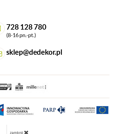
728 128 780
(8-16 pn.-pt.)
sklep@dedekor.pl
zamknij