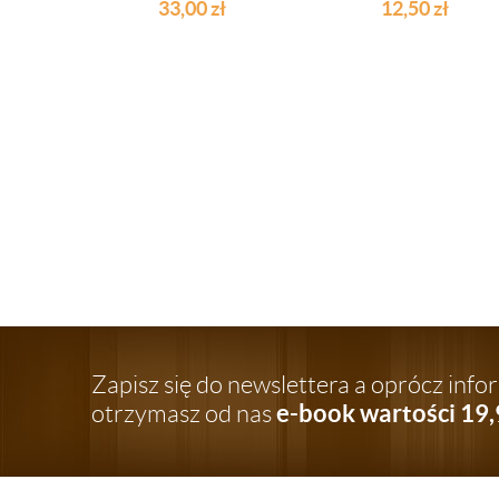
130X160 CM
33,00
zł
12,50
zł
Zapisz się do newslettera a oprócz inf
e-book wartości 19,
otrzymasz od nas