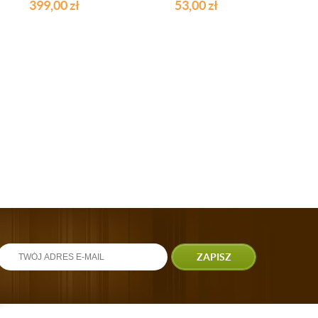
150X200 CM
399,00
zł
53,00
zł
ZAPISZ