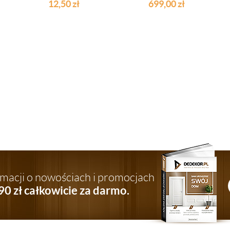
SZTUĆCE
12,50
zł
699,00
zł
ormacji o nowościach i promocjach
90 zł całkowicie za darmo.