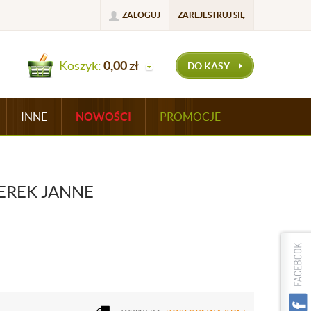
ZALOGUJ
ZAREJESTRUJ SIĘ
Koszyk:
0,00
zł
DO KASY
INNE
NOWOŚCI
PROMOCJE
EREK JANNE