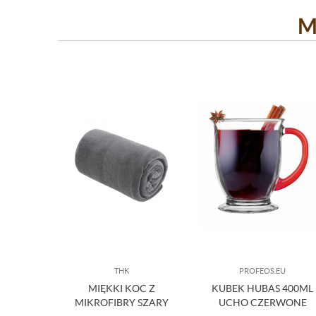
M
THK
PROFEOS.EU
MIĘKKI KOC Z
KUBEK HUBAS 400ML
MIKROFIBRY SZARY
UCHO CZERWONE