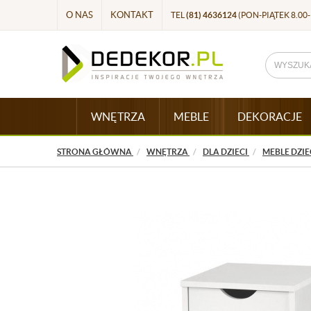
O NAS
KONTAKT
TEL
(81) 4636124
(PON-PIĄTEK 8.00-
WNĘTRZA
MEBLE
DEKORACJE
STRONA GŁÓWNA
WNĘTRZA
DLA DZIECI
MEBLE DZIE