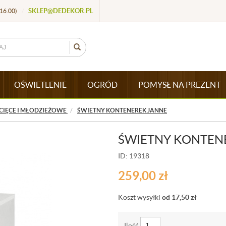
SKLEP@DEDEKOR.PL
16.00)
/
OŚWIETLENIE
OGRÓD
POMYSŁ NA PREZENT
CIĘCE I MŁODZIEŻOWE
ŚWIETNY KONTENEREK JANNE
ŚWIETNY KONTEN
ID: 19318
259,00
zł
Koszt wysyłki
od 17,50
zł
Ilość