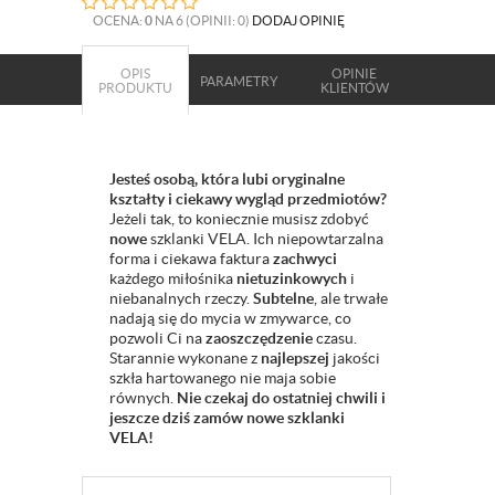
OCENA:
0
NA 6 (OPINII: 0)
DODAJ OPINIĘ
OPIS
OPINIE
PARAMETRY
PRODUKTU
KLIENTÓW
Jesteś osobą, która lubi
oryginalne
kształty i
ciekawy
wygląd przedmiotów?
Jeżeli tak, to koniecznie musisz zdobyć
nowe
szklanki VELA. Ich niepowtarzalna
forma i ciekawa faktura
zachwyci
każdego miłośnika
nietuzinkowych
i
niebanalnych rzeczy.
Subtelne
, ale trwałe
nadają się do mycia w zmywarce, co
pozwoli Ci na
zaoszczędzenie
czasu.
Starannie wykonane z
najlepszej
jakości
szkła hartowanego nie maja sobie
równych.
Nie czekaj do ostatniej chwili i
jeszcze dziś zamów nowe szklanki
VELA!