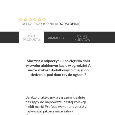
OCENA:
0
NA 6 (OPINII: 0)
DODAJ OPINIĘ
OPIS
OPINIE
PARAMETRY
PRODUKTU
KLIENTÓW
Marzysz o odpoczynku po ciężkim dniu
w swoim ulubionym kącie w ogrodzie? A
może szukasz dodatkowych miejsc do
siedzenia pod dom czy do ogrodu?
Bardzo praktyczny, a zarazem idealnie
pasujący do najnowszej naszej kolekcji
mebli marki Profeos wykonany został z
najwyższej jakości materiałów.