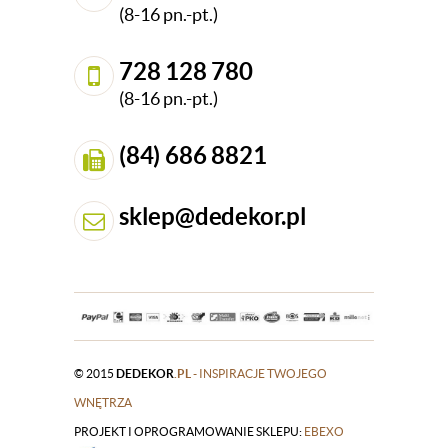
(8-16 pn.-pt.)
728 128 780
(8-16 pn.-pt.)
(84) 686 8821
sklep@dedekor.pl
© 2015
DEDEKOR
.PL
- INSPIRACJE TWOJEGO
WNĘTRZA
PROJEKT I OPROGRAMOWANIE SKLEPU:
|
EBEXO