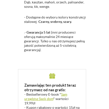
Dąb, kasztan, mahoń, orzech, palisander,
sosna, tik, wenge.
- Dostępne do wyboru kolory konstrukcji
stalowej:
Czarny, srebrny, szary.
.-
Gwarancja 5 lat
(inni producenci
oferują maksymalnie 24 miesiące
gwarancji. Tylko u nas otrzymujesz pełną
jakość potwierdzoną aż 5-cioletnią
gwarancją).
Zamawiając ten produkt teraz
otrzymasz od nas gratis:
- Bestsellerowy E-book "
Sam
urządzisz Swój dom
" wartości
19,99zł
- Kupon rabatowy o wartości 15zł na