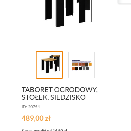
TABORET OGRODOWY,
STOŁEK, SIEDZISKO
ID: 20754
489,00
zł
Koszt wysyłki
od 16,50
zł