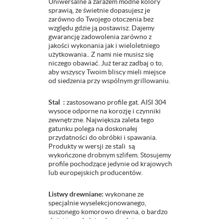
Uniwersalne a zarazem modne kolory
sprawią, że świetnie dopasujesz je
zarówno do Twojego otoczenia bez
względu gdzie ją postawisz. Dajemy
gwarancję zadowolenia zarówno z
jakości wykonania jak i wieloletniego
użytkowania.. Z nami nie musisz się
niczego obawiać. Już teraz zadbaj o to,
aby wszyscy Twoim bliscy mieli miejsce
od siedzenia przy wspólnym grillowaniu.
Stal :
zastosowano profile gat. AISI 304
wysoce odporne na korozję i czynniki
zewnętrzne. Największa zaleta tego
gatunku polega na doskonałej
przydatności do obróbki i spawania.
Produkty w wersji ze stali są
wykończone drobnym szlifem. Stosujemy
profile pochodzące jedynie od krajowych
lub europejskich producentów.
Listwy drewniane:
wykonane ze
specjalnie wyselekcjonowanego,
suszonego komorowo drewna, o bardzo