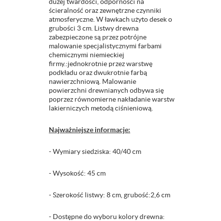
dużej twardości, odporności na
ścieralność oraz zewnętrzne czynniki
atmosferyczne. W ławkach użyto desek o
grubości 3 cm. Listwy drewna
zabezpieczone są przez potrójne
malowanie specjalistycznymi farbami
chemicznymi niemieckiej
firmy.:jednokrotnie przez warstwę
podkładu oraz dwukrotnie farbą
nawierzchniową. Malowanie
powierzchni drewnianych odbywa się
poprzez równomierne nakładanie warstw
lakierniczych metodą ciśnieniową.
Najważniejsze informacje:
- Wymiary siedziska: 40/40 cm
- Wysokość: 45 cm
- Szerokość listwy: 8 cm, grubość:2,6 cm
- Dostępne do wyboru kolory drewna: