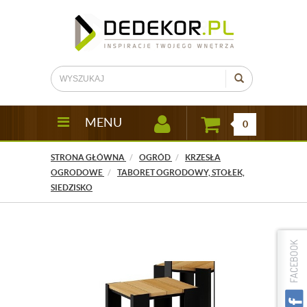
MENU
0
STRONA GŁÓWNA
OGRÓD
KRZESŁA
OGRODOWE
TABORET OGRODOWY, STOŁEK,
SIEDZISKO